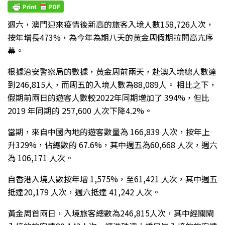
週六，澳門迎來疫情後新高的旅客入境人數158,726人次，
按年增長473%，為今年為期八天的黃金周假期拉開高亢序
幕。
根據治安警察局的數據，黃金周前兩天，赴澳入境總人數達
到246,815人，而周五的入境人數為88,089人。 相比之下，
假期前兩日的遊客人數較2022年同期增加了 394%，但比
2019 年同期的 257,600 人次下降4.2%。
當期，來自中國內地的遊客數量為 166,839 人次，按年上
升329%，佔總數的 67.6%，其中週五為60,668 人次，週六
為 106,171 人次。
自香港入境人數按年增 1,575%，至61,421 人次，其中週五
抵達20,179 人次，週六抵達 41,242 人次。
黃金周首兩日，入境旅客總數為246,815人次，其中經關閘