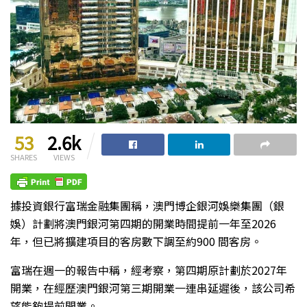
53
2.6k
SHARES
VIEWS
據投資銀行富瑞金融集團稱，澳門博企銀河娛樂集團（銀
娛）計劃將澳門銀河第四期的開業時間提前一年至2026
年，但已將擴建項目的客房數下調至約900 間客房。
富瑞在週一的報告中稱，經考察，第四期原計劃於2027年
開業，在經歷澳門銀河第三期開業一連串延遲後，該公司希
望能夠提前開業。