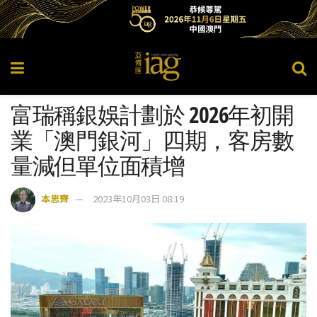
富瑞稱銀娛計劃於 2026年初開
業「澳門銀河」四期，客房數
量減但單位面積增
本思齊
2023年10月03日 08:19