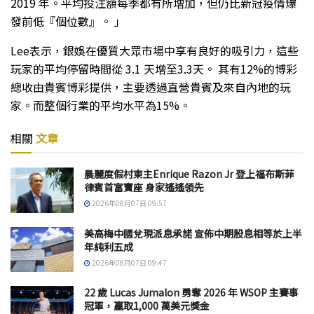
2019 年。平均投注額每季都有所增加，但仍比新冠疫情爆
發前低『個位數』。 」
Lee表示，銀娛在優質大眾市場中享有良好的吸引力，這些
玩家的平均停留時間從 3.1 天增至3.3天。 其有12%的博彩
總收由貴賓博彩提供，主要透過直營貴賓及來自內地的玩
家。而整個行業的平均水平為15%。
相關
文章
晨麗度假村東主Enrique Razon Jr 登上福布斯菲
律賓首富寶座 身家遙遙領先
2026年08月07日 09:57
美高梅中國兌現派息承諾 宣佈中期股息相等於上半
年純利五成
2026年08月07日 09:47
22 歲 Lucas Jumalon 勇奪 2026 年 WSOP 主賽事
冠軍，贏取1,000 萬美元獎金