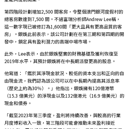
第四階段計劃增加2,500 間客房，令整個澳門銀河度假村的
總客房數達到7,500 間。不過富瑞分析師Andrew Lee稱，
這一數字現已被修訂為1,600間「更大且具有更高品質的客
房」。銀娛此前表示，該公司計劃在在第三期和第四期的開
發中，鎖定具有盈利潛力的高端中場市場。
此外，Lee表示，由於銀娛堅實的財務基礎及獲利恢復至
2019年水平，其預計銀娛將在中長期派發更高的股息。
他寫道：「鑑於其淨現金狀況、較低的資本支出和正向的自
由現金流，我們認為該公司可以在中長期內提高其派息率
（歷史上約為30％）。」他指出，銀娛擁有120億港幣
（15.3 億美元）的淨現金以及132億港元（16.9 億美元）的
現金和債券。
「截至2023年第三季度，盈利將持續改善，與較高的行業
月度博彩收入一致，第三階段可能會推動未來盈利接近