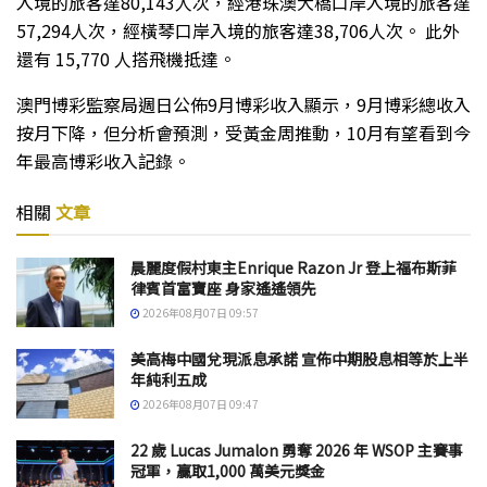
入境的旅客達80,143人次，經港珠澳大橋口岸入境的旅客達
57,294人次，經橫琴口岸入境的旅客達38,706人次。 此外
還有 15,770 人搭飛機抵達。
澳門博彩監察局週日公佈9月博彩收入顯示，9月博彩總收入
按月下降，但分析會預測，受黃金周推動，10月有望看到今
年最高博彩收入記錄。
相關
文章
晨麗度假村東主Enrique Razon Jr 登上福布斯菲
律賓首富寶座 身家遙遙領先
2026年08月07日 09:57
美高梅中國兌現派息承諾 宣佈中期股息相等於上半
年純利五成
2026年08月07日 09:47
22 歲 Lucas Jumalon 勇奪 2026 年 WSOP 主賽事
冠軍，贏取1,000 萬美元獎金