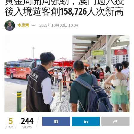
黃金周開局強勁，澳門週六疫
後入境遊客創158,726人次新高
本思齊
2023年10月02日 10:04
5
244
SHARES
VIEWS