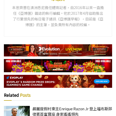
本思齊曾在澳洲悉尼擔任體育記者，自2016年以來一直擔
任《亞博匯》雜誌的執行編輯。他於2017年4月協助推出
了行業領先的每日電子通訊《亞博匯早報》，目前是《亞
博匯》的主筆，並負責所有內容的校編。
Related
Posts
晨麗度假村東主Enrique Razon Jr 登上福布斯菲
律賓首富寶座 身家遙遙領先