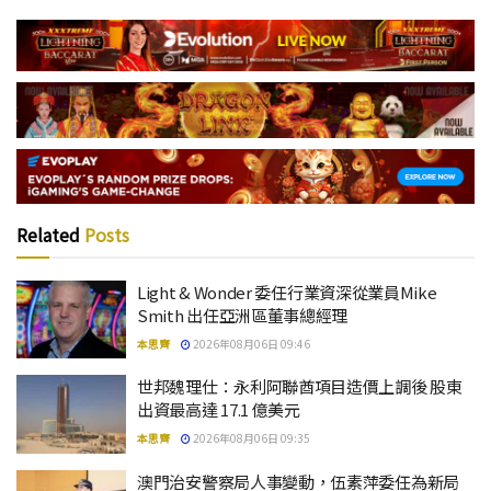
Related
Posts
Light & Wonder 委任行業資深從業員Mike
Smith 出任亞洲區董事總經理
本思齊
2026年08月06日 09:46
世邦魏理仕：永利阿聯酋項目造價上調後 股東
出資最高達 17.1 億美元
本思齊
2026年08月06日 09:35
澳門治安警察局人事變動，伍素萍委任為新局