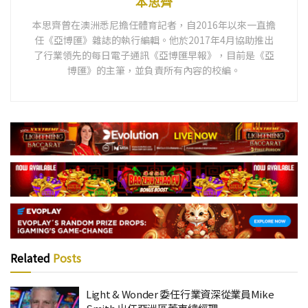
本思齊
本思齊曾在澳洲悉尼擔任體育記者，自2016年以來一直擔
任《亞博匯》雜誌的執行編輯。他於2017年4月協助推出
了行業領先的每日電子通訊《亞博匯早報》，目前是《亞
博匯》的主筆，並負責所有內容的校編。
Related
Posts
Light & Wonder 委任行業資深從業員Mike