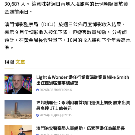
30,687 人。 這意味著週日內地入境旅客的比例明顯高於黃
金週前兩日。
澳門博彩監察局（DICJ）於週日公佈月度博彩收入結果，
顯示 9 月份博彩收入按年下降，但遊客數量強勁。 分析師
預計，在黃金周長假背景下，10月的收入將創下全年最高水
準。
相關
文章
Light & Wonder 委任行業資深從業員Mike Smith
出任亞洲區董事總經理
2026年08月06日 09:46
世邦魏理仕：永利阿聯酋項目造價上調後 股東出資
最高達 17.1 億美元
2026年08月06日 09:35
澳門治安警察局人事變動，伍素萍委任為新局長
2026年08月06日 07:43