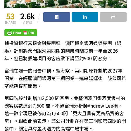
53
2.6k
SHARES
VIEWS
據投資銀行富瑞金融集團稱，澳門博企銀河娛樂集團（銀
娛）計劃將澳門銀河第四期的開業時間提前一年至2026
年，但已將擴建項目的客房數下調至約900 間客房。
富瑞在週一的報告中稱，經考察，第四期原計劃於2027年
開業，在經歷澳門銀河第三期開業一連串延遲後，該公司希
望能夠提前開業。
第四階段計劃增加2,500 間客房，令整個澳門銀河度假村的
總客房數達到7,500 間。不過富瑞分析師Andrew Lee稱，
這一數字現已被修訂為1,600間「更大且具有更高品質的客
房」。銀娛此前表示，該公司計劃在在第三期和第四期的開
發中，鎖定具有盈利潛力的高端中場市場。