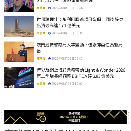
Smith 出任亞洲區董事總經理
本思齊
2026年08月06日 09:46
世邦魏理仕：永利阿聯酋項目造價上調後 股東
出資最高達 17.1 億美元
本思齊
2026年08月06日 09:35
澳門治安警察局人事變動，伍素萍委任為新局
長
陳嘉俊
2026年08月06日 07:43
博彩及網上博彩業務帶動 Light & Wonder 2026
第二季增長經調整 EBITDA 達 3.83 億美元
本思齊
2026年08月05日 10:01