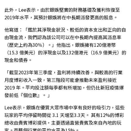
此外，Lee表示，由於銀娛堅實的財務基礎及獲利恢復至
2019年水平，其預計銀娛將在中長期派發更高的股息。
他寫道：「鑑於其淨現金狀況、較低的資本支出和正向的自
由現金流，我們認為該公司可以在中長期內提高其派息率
（歷史上約為30％）。」他指出，銀娛擁有120億港幣
（15.3 億美元）的淨現金以及132億港元（16.9 億美元）的
現金和債券。
「截至2023年第三季度，盈利將持續改善，與較高的行業
月度博彩收入一致，第三階段可能會推動未來盈利接近
2019 年。平均投注額每季都有所增加，但仍比新冠疫情爆
發前低『個位數』。 」
Lee表示，銀娛在優質大眾市場中享有良好的吸引力，這些
玩家的平均停留時間從 3.1 天增至3.3天。 其有12%的博彩
總收由貴賓博彩提供，主要透過直營貴賓及來自內地的玩
家。而整個行業的平均水平為15%。