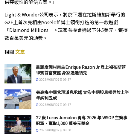
供突破性的解決方案。」
Light & Wonder公司表示，將於下週在拉斯維加斯舉行的
G2E上首次亮相由Yoseloff 博士領銜打造的第一款遊戲——
「Diamond Millions」。玩家有機會通過下注5美元，獲得
數百萬美元的頭獎。
相關
文章
晨麗度假村東主Enrique Razon Jr 登上福布斯菲
律賓首富寶座 身家遙遙領先
2026年08月07日 09:57
美高梅中國兌現派息承諾 宣佈中期股息相等於上半
年純利五成
2026年08月07日 09:47
22 歲 Lucas Jumalon 勇奪 2026 年 WSOP 主賽事
冠軍，贏取1,000 萬美元獎金
2026年08月07日 09:30