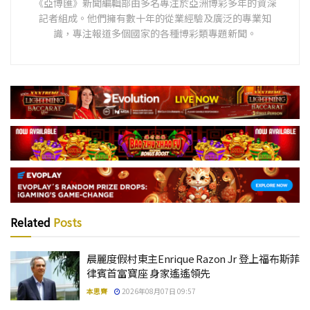
《亞博匯》新聞編輯部由多名專注於亞洲博彩多年的資深
記者組成。他們擁有數十年的從業經驗及廣泛的專業知
識，專注報道多個國家的各種博彩類專題新聞。
Related
Posts
晨麗度假村東主Enrique Razon Jr 登上福布斯菲
律賓首富寶座 身家遙遙領先
本思齊
2026年08月07日 09:57