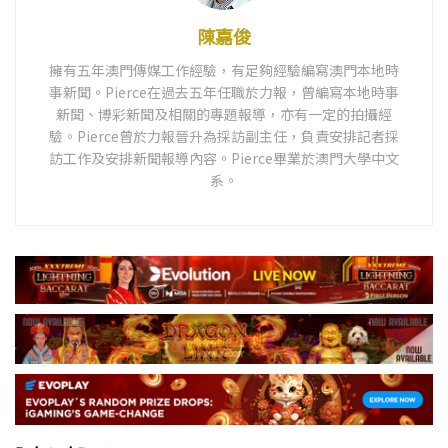
陳嘉俊
擁有五年澳門傳媒工作經驗，有足夠經驗編寫澳門本地時
事新聞。Pierce在過去五年任職於力報，曾編寫本地時事
新聞、博彩新聞及相關的專題報導，亦有一定的拍攝經
驗。Pierce曾於力報晉升為採訪副主任，負責安排記者採
訪工作及安排新聞報導內容。Pierce畢業於澳門大學中文
系。