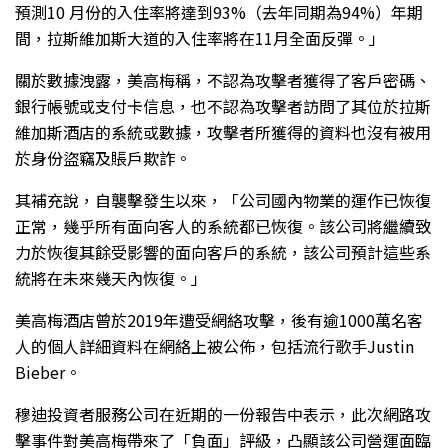
預測10 月份的入住率將達到93%（去年同期為94%）年期
間，拉斯維加斯大道的入住率將在11月全面反彈。」
關於數據洩露，美高梅稱，不認為攻擊者獲得了客戶密碼、
銀行帳號或支付卡信息，也不認為攻擊者訪問了其位於拉斯
維加斯酒店的系統或數據，攻擊者所獲得的資料也沒有被用
於身份盜竊及賬戶欺詐。
其補充說，自襲擊發生以來，「公司國內物業的運作已恢復
正常，幾乎所有面向客人的系統都已恢復。該公司將繼續致
力於恢復其餘受影響的面向客戶的系統，該公司預計這些系
統將在未來幾天內恢復。」
美高梅酒店曾於2019年遭受網絡攻擊，後有逾1000萬名客
人的個人詳細資料在網絡上被公佈，包括流行歌手Justin
Bieber。
穆迪投資者服務公司在近期的一份報告中表示，此次網路攻
擊事件對美高梅帶來了「負面」評級，凸顯該公司營運面臨