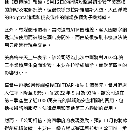
據《亞博匯》報道，9月12日的網絡攻擊最初影響了美高梅
的網站及電郵系統，但很快導致拉斯維加斯大道、大西洋城
的Borgata賭場和俄亥俄州的賭場多個角子機掉線。
此外，有媒體報道稱，當時還有ATM機離線，客人因數字鑰
匙無法使用而被鎖在酒店房間外，而由於很多刷卡機無法使
用只能進行現金交易。
美高梅今天上午表示，該公司認為此次中斷將對2023年第
三季業績產生負面影響，主要在拉斯維加斯，而對第四季的
影響很小。
這當中包括9月經調整後EBITDAR 損失 1 億美元，當月酒店
入住率下降至 88%，而 2022 年 9 月為 93%。該公司還在
第三季產生了近1000萬美元的與網路安全相關的費用，包
括技術諮詢服務、法律費用和其他第三方顧問的費用。
然而，「公司相信，第四季度將表現強勁，預計11月份將錄
得創紀錄業績，主要由一級方程式賽車所拉動。公司進一步