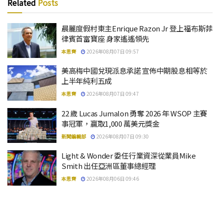
Related
Posts
晨麗度假村東主Enrique Razon Jr 登上福布斯菲
律賓首富寶座 身家遙遙領先
本思齊
2026年08月07日 09:57
美高梅中國兌現派息承諾 宣佈中期股息相等於
上半年純利五成
本思齊
2026年08月07日 09:47
22 歲 Lucas Jumalon 勇奪 2026 年 WSOP 主賽
事冠軍，贏取1,000 萬美元獎金
新聞編輯部
2026年08月07日 09:30
Light & Wonder 委任行業資深從業員Mike
Smith 出任亞洲區董事總經理
本思齊
2026年08月06日 09:46