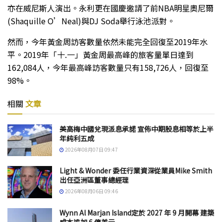
亦在威尼斯人演出。永利更在國慶邀請了前NBA明星奧尼爾
(Shaquille O’Neal)與DJ Soda舉行泳池派對。
然而，今年黃金周訪客數量依然未能完全回復至2019年水
平。2019年「十.一」黃金周最高峰的旅客量單日達到
162,084人，今年最高峰訪客數量只有158,726人，回復至
98%。
相關
文章
美高梅中國兌現派息承諾 宣佈中期股息相等於上半
年純利五成
2026年08月07日 09:47
Light & Wonder 委任行業資深從業員Mike Smith
出任亞洲區董事總經理
2026年08月06日 09:46
Wynn Al Marjan Island定於 2027 年 9 月開幕 建築
成本追加 6 億美元