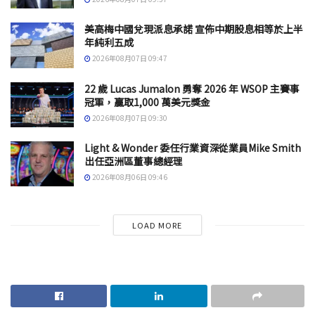
美高梅中國兌現派息承諾 宣佈中期股息相等於上半
年純利五成
2026年08月07日 09:47
22 歲 Lucas Jumalon 勇奪 2026 年 WSOP 主賽事
冠軍，贏取1,000 萬美元獎金
2026年08月07日 09:30
Light & Wonder 委任行業資深從業員Mike Smith
出任亞洲區董事總經理
2026年08月06日 09:46
LOAD MORE