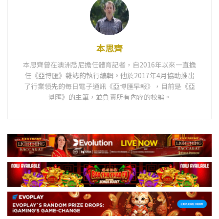
本思齊
本思齊曾在澳洲悉尼擔任體育記者，自2016年以來一直擔
任《亞博匯》雜誌的執行編輯。他於2017年4月協助推出
了行業領先的每日電子通訊《亞博匯早報》，目前是《亞
博匯》的主筆，並負責所有內容的校編。