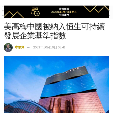
美高梅中國被納入恒生可持續
發展企業基準指數
本思齊
2023年10月10日 08:41