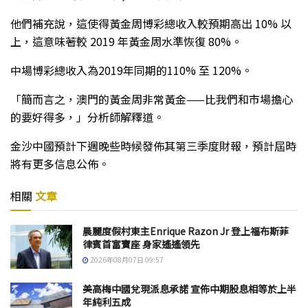
他們補充說，這使得黃金周博彩總收入較預期高出 10% 以
上，這意味著較 2019 年黃金周水準恢復 80%。
中場博彩總收入為2019年同期的110% 至 120%。
「簡而言之，澳門的黃金周非常黃金——比我們和市場擔心
的要好得多，」分析師解釋道。
金沙中國預計下週晚些時候發佈其第三季度財報，預計屆時
將有更多信息公佈。
相關
文章
晨麗度假村東主Enrique Razon Jr 登上福布斯菲
律賓首富寶座 身家遙遙領先
2026年08月07日 09:57
美高梅中國兌現派息承諾 宣佈中期股息相等於上半
年純利五成