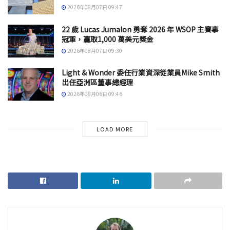
2026年08月07日 09:47
22 歲 Lucas Jumalon 勇奪 2026 年 WSOP 主賽事
冠軍，贏取1,000 萬美元獎金
2026年08月07日 09:30
Light & Wonder 委任行業資深從業員Mike Smith
出任亞洲區董事總經理
2026年08月06日 09:46
LOAD MORE