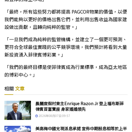
「最終，所有這些努力都將提高 PAGCOR物業的價值，以便
我們能夠以更好的價格出售它們，並利用出售收益為國家建
設做出貢獻，且轉向純粹的監管。」
「一旦我們成為純粹的監管機構，並建立了一個更可預測、
更符合全球最佳實踐的公平競爭環境，我們預計將看到大量
新投資湧入菲律賓博彩業。」
「我們的最終目標是使菲律賓成為行業標準，成為亞太地區
的博彩中心。」
相關
文章
晨麗度假村東主Enrique Razon Jr 登上福布斯菲
律賓首富寶座 身家遙遙領先
2026年08月07日 09:57
美高梅中國兌現派息承諾 宣佈中期股息相等於上半