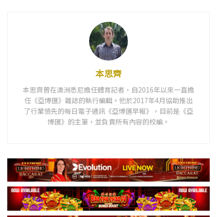
本思齊
本思齊曾在澳洲悉尼擔任體育記者，自2016年以來一直擔
任《亞博匯》雜誌的執行編輯。他於2017年4月協助推出
了行業領先的每日電子通訊《亞博匯早報》，目前是《亞
博匯》的主筆，並負責所有內容的校編。