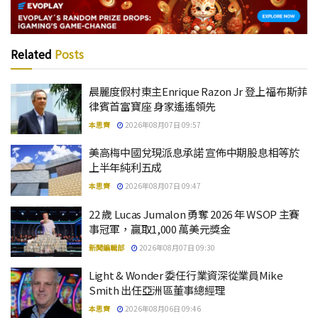
Related
Posts
晨麗度假村東主Enrique Razon Jr 登上福布斯菲
律賓首富寶座 身家遙遙領先
本思齊
2026年08月07日 09:57
美高梅中國兌現派息承諾 宣佈中期股息相等於
上半年純利五成
本思齊
2026年08月07日 09:47
22 歲 Lucas Jumalon 勇奪 2026 年 WSOP 主賽
事冠軍，贏取1,000 萬美元獎金
新聞編輯部
2026年08月07日 09:30
Light & Wonder 委任行業資深從業員Mike
Smith 出任亞洲區董事總經理
本思齊
2026年08月06日 09:46