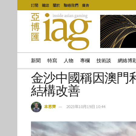
訂閱
雜誌
關於
聯絡我們
廣告
新聞
特寫
人物
專欄
技術談
網絡博
金沙中國稱因澳門
結構改善
本思齊
2023年10月19日 10:44