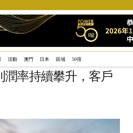
彩
活動
澳門
日本
區域
50强
利潤率持續攀升，客戶