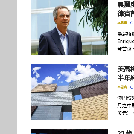
晨麗度
律賓
本思齊
晨麗所屬母
Enriq
登首位
美高
半年
本思齊
澳門博彩
月之中期
美元）
22 歲