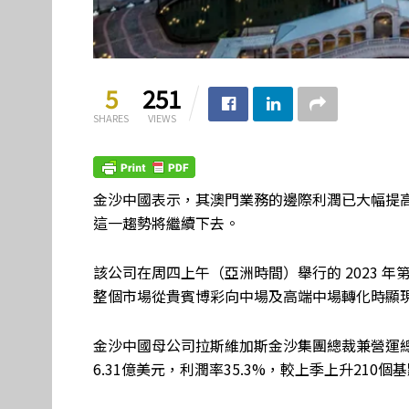
5
251
SHARES
VIEWS
金沙中國表示，其澳門業務的邊際利潤已大幅提
這一趨勢將繼續下去。
該公司在周四上午（亞洲時間）舉行的 2023 
整個市場從貴賓博彩向中場及高端中場轉化時顯
金沙中國母公司拉斯維加斯金沙集團總裁兼營運總裁Pa
6.31億美元，利潤率35.3%，較上季上升210個