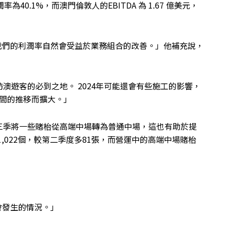
為40.1%，而澳門倫敦人的EBITDA 為 1.67 億美元，
，我們的利潤率自然會受益於業務組合的改善。」他補充說，
澳遊客的必到之地。 2024年可能還會有些施工的影響，
時間的推移而擴大。」
三季將一些賭枱從高端中場轉為普通中場，這也有助於提
,022個，較第二季度多81張，而營運中的高端中場賭枱
會發生的情況。」