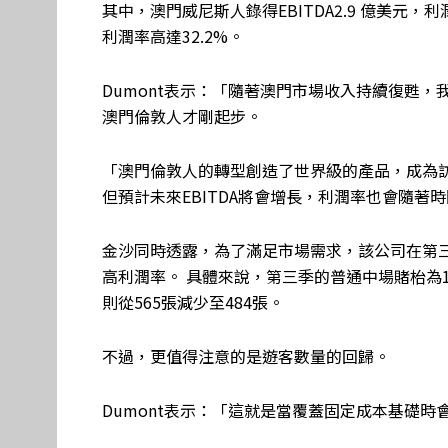
其中，澳門威尼斯人錄得EBITDA2.9 億美元，利潤率
利潤率高達32.2%。
Dumont表示：「隨著澳門市場收入持續復甦
澳門倫敦人才剛起步。
「澳門倫敦人的轉型創造了世界級的產品，成為訪
但預計未來EBITDA將會增長，利潤率也會隨著
金沙同時透露，為了滿足市場需求，該公司在第
高利潤率。 具體來說，第三季的普通中場賭枱為1
則從565張減少至484張。
不過，更值得注意的是遊客數量的回歸。
Dumont表示：「這就是當覆蓋固定成本基礎時