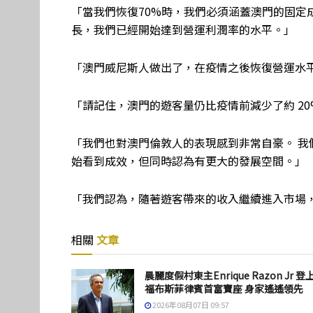
「當我們恢復70%時，我們必須涵蓋澳門的固定
長，我們已經開始達到營運利潤率的水平。」
「澳門威尼斯人做出了，在疫情之後恢復營運水
「請記住，澳門的遊客量仍比疫情前減少了約 20
「我們也對澳門倫敦人的表現感到非常自豪。 
始看到成效，但同時認為有更大的發展空間。」
「我們認為，隨著遊客帶來的收入繼續進入市場
相關
文章
晨麗度假村東主Enrique Razon Jr 登
福布斯菲律賓首富寶座 身家遙遙領先
2026年08月07日 09:57