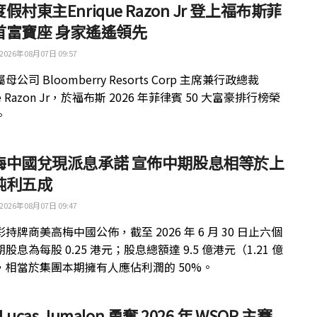
假村東主Enrique Razon Jr 登上福布斯菲
首富寶座 身家遙遙領先
2026年08月07日 09:57
公司 Bloomberry Resorts Corp 主席兼行政總裁
ue Razon Jr，於福布斯 2026 年菲律賓 50 大富豪排行榜榮
。
梅中國兌現派息承諾 宣佈中期股息相等於上
純利五成
2026年08月07日 09:47
持牌商美高梅中國公佈，截至 2026 年 6 月 30 日止六個
股息為每股 0.25 港元；股息總額達 9.5 億港元（1.21 億
，相當於集團本期擁有人應佔利潤的 50%。
 Lucas Jumalon 勇奪 2026 年 WSOP 主賽