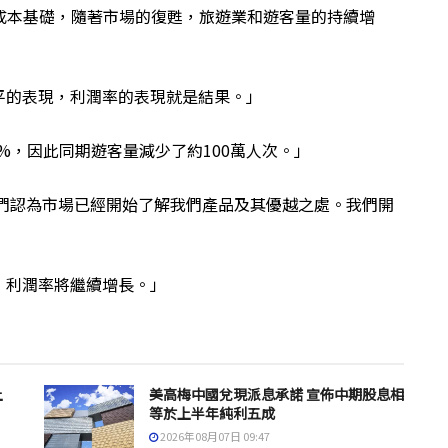
成本基礎，隨著市場的復甦，旅遊業和遊客量的持續增
平的表現，利潤率的表現就是結果。」
%，因此同期遊客量減少了約100萬人次。」
我們認為市場已經開始了解我們產品及其優越之處。我們開
，利潤率將繼續增長。」
上
美高梅中國兌現派息承諾 宣佈中期股息相
等於上半年純利五成
2026年08月07日 09:47