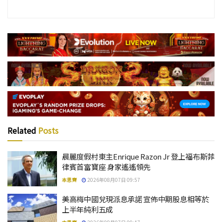
Related
Posts
晨麗度假村東主Enrique Razon Jr 登上福布斯菲
律賓首富寶座 身家遙遙領先
本思齊
2026年08月07日 09:57
美高梅中國兌現派息承諾 宣佈中期股息相等於
上半年純利五成