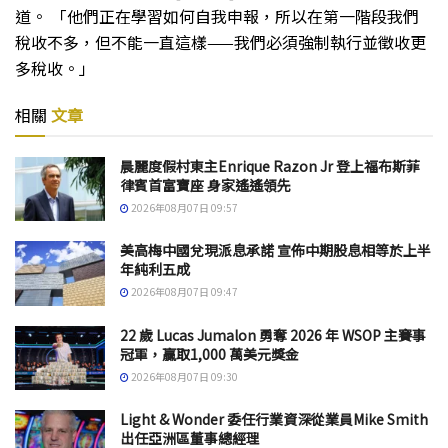
道。 「他們正在學習如何自我申報，所以在第一階段我們
稅收不多，但不能一直這樣——我們必須強制執行並徵收更
多稅收。」
相關
文章
晨麗度假村東主Enrique Razon Jr 登上福布斯菲
律賓首富寶座 身家遙遙領先
2026年08月07日 09:57
美高梅中國兌現派息承諾 宣佈中期股息相等於上半
年純利五成
2026年08月07日 09:47
22 歲 Lucas Jumalon 勇奪 2026 年 WSOP 主賽事
冠軍，贏取1,000 萬美元獎金
2026年08月07日 09:30
Light & Wonder 委任行業資深從業員Mike Smith
出任亞洲區董事總經理