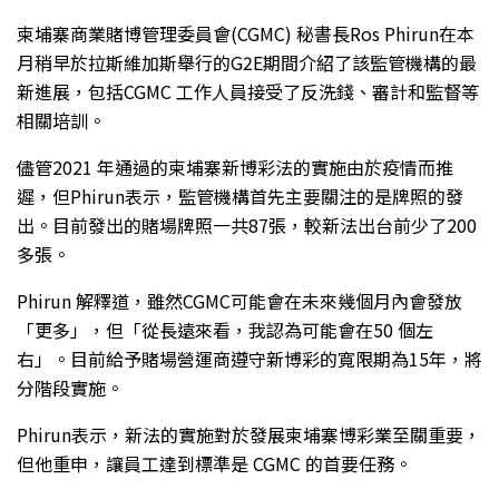
柬埔寨商業賭博管理委員會(CGMC) 秘書長Ros Phirun在本
月稍早於拉斯維加斯舉行的G2E期間介紹了該監管機構的最
新進展，包括CGMC 工作人員接受了反洗錢、審計和監督等
相關培訓。
儘管2021 年通過的柬埔寨新博彩法的實施由於疫情而推
遲，但Phirun表示，監管機構首先主要關注的是牌照的發
出。目前發出的賭場牌照一共87張，較新法出台前少了200
多張。
Phirun 解釋道，雖然CGMC可能會在未來幾個月內會發放
「更多」，但「從長遠來看，我認為可能會在50 個左
右」。目前給予賭場營運商遵守新博彩的寬限期為15年，將
分階段實施。
Phirun表示，新法的實施對於發展柬埔寨博彩業至關重要，
但他重申，讓員工達到標準是 CGMC 的首要任務。