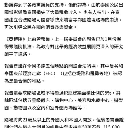
動議得到了各政黨議員的支持，他們認為，由於泰國公民出
國博彩導致泰國損失了大量稅收收入。 也有人指出，在泰
國建立合法賭場可能會導致柬埔寨等鄰國邊境賭場的崩潰，
再次引導公民在國內消費娛樂資金。
《亞博匯》此前曾報道，上一屆委員會的報告已於1月份獲
得眾議院批准，為政府對此舉的經濟效益展開更深入的研究
鋪平了道路。
報告建議在全國多達五個地點的開設合法賭場，其中曼谷和
泰國東部經濟走廊（EEC）（包括芭堤雅和羅勇等地）被認
為是最合適的地點。
報告還要求賭場區域不得超過IR總建築面積比例的5%，其
餘區域包括五星級飯店、購物中心、美容和水療中心、遊樂
園、動物園以及室內和室外體育場館等。
賭場將向21歲及以上的外國人和本國人開放，但後者需要證
明他們在過去六個月的帳戶中至少持有50萬泰銖（15,000