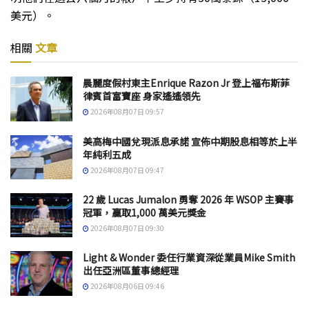
美元）。
相關
文章
晨麗度假村東主Enrique Razon Jr 登上福布斯菲
律賓首富寶座 身家遙遙領先
2026年08月07日 09:57
美高梅中國兌現派息承諾 宣佈中期股息相等於上半
年純利五成
2026年08月07日 09:47
22 歲 Lucas Jumalon 勇奪 2026 年 WSOP 主賽事
冠軍，贏取1,000 萬美元獎金
2026年08月07日 09:30
Light & Wonder 委任行業資深從業員Mike Smith
出任亞洲區董事總經理
2026年08月06日 09:46