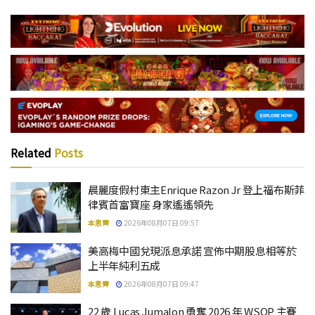
Related
Posts
晨麗度假村東主Enrique Razon Jr 登上福布斯菲
律賓首富寶座 身家遙遙領先
本思齊
2026年08月07日 09:57
美高梅中國兌現派息承諾 宣佈中期股息相等於
上半年純利五成
本思齊
2026年08月07日 09:47
22 歲 Lucas Jumalon 勇奪 2026 年 WSOP 主賽