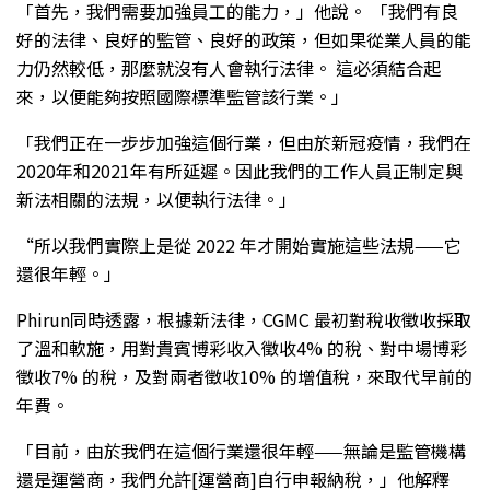
「首先，我們需要加強員工的能力，」他說。 「我們有良
好的法律、良好的監管、良好的政策，但如果從業人員的能
力仍然較低，那麼就沒有人會執行法律。 這必須結合起
來，以便能夠按照國際標準監管該行業。」
「我們正在一步步加強這個行業，但由於新冠疫情，我們在
2020年和2021年有所延遲。因此我們的工作人員正制定與
新法相關的法規，以便執行法律。」
“所以我們實際上是從 2022 年才開始實施這些法規——它
還很年輕。」
Phirun同時透露，根據新法律，CGMC 最初對稅收徵收採取
了溫和軟施，用對貴賓博彩收入徵收4% 的稅、對中場博彩
徵收7% 的稅，及對兩者徵收10% 的增值稅，來取代早前的
年費。
「目前，由於我們在這個行業還很年輕——無論是監管機構
還是運營商，我們允許[運營商]自行申報納稅，」他解釋