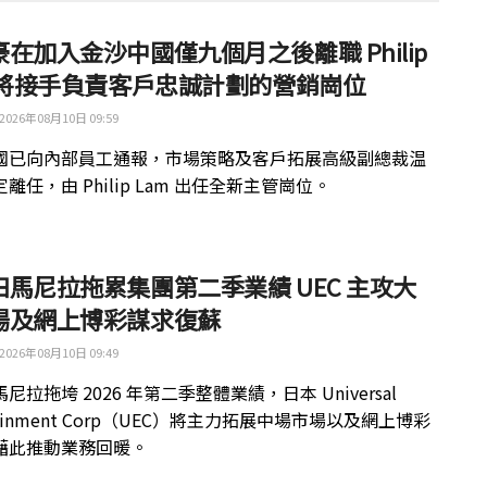
在加入金沙中國僅九個月之後離職 Philip
m 將接手負責客戶忠誠計劃的營銷崗位
2026年08月10日 09:59
國已向內部員工通報，市場策略及客戶拓展高級副總裁温
離任，由 Philip Lam 出任全新主管崗位。
田馬尼拉拖累集團第二季業績 UEC 主攻大
場及網上博彩謀求復蘇
2026年08月10日 09:49
尼拉拖垮 2026 年第二季整體業績，日本 Universal
rtainment Corp（UEC）將主力拓展中場市場以及網上博彩
藉此推動業務回暖。