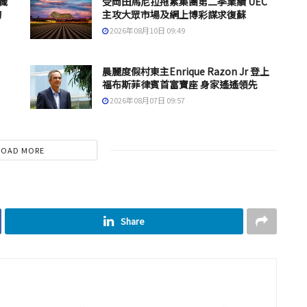
職
受岡田馬尼拉拖累集團第二季業績 UEC
的
主攻大眾市場及網上博彩謀求復蘇
2026年08月10日 09:49
晨麗度假村東主Enrique Razon Jr 登上
福布斯菲律賓首富寶座 身家遙遙領先
2026年08月07日 09:57
LOAD MORE
Share