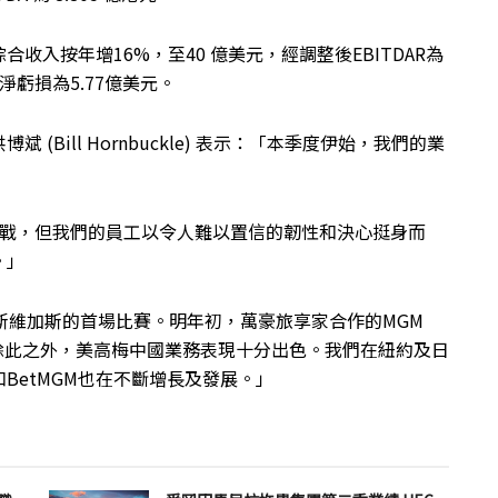
入按年增16%，至40 億美元，經調整後EBITDAR為
淨虧損為5.77億美元。
Bill Hornbuckle) 表示：「本季度伊始，我們的業
挑戰，但我們的員工以令人難以置信的韌性和決心挺身而
。」
斯維加斯的首場比賽。明年初，萬豪旅享家合作的MGM
比賽。除此之外，美高梅中國業務表現十分出色。我們在紐約及日
BetMGM也在不斷增長及發展。」