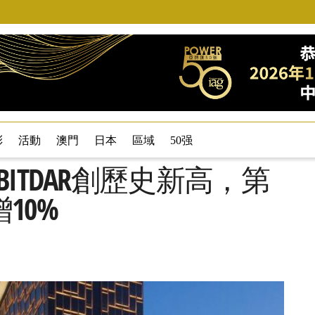
彩
活動
澳門
日本
區域
50强
ITDAR創歷史新高，第
10%