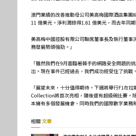
澳門業績的改善推動母公司美高梅國際酒店集團綜合收
11 億美元。淨利潤錄得1.61 億美元，而去年同期
美高梅中國控股有限公司聯席董事長及執行董事洪博斌 (
務發展勢頭強勁。」
「雖然我們在9月面臨著棘手的網路安全問題的
出。現在事件已經過去，我們成功經受住了挑戰
「展望未來，十分值得期待。下週將舉行F1在拉
Collection將首次亮相，隨後還有超級碗
本擁有多個發展機會，同時我們的國際數字業務和
相關
文章