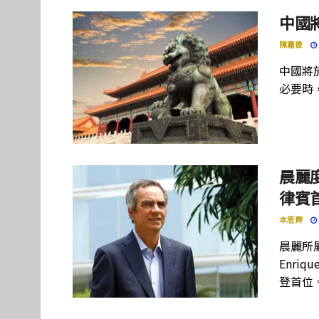
中國
陳嘉俊
中國將
必要時
晨麗度
律賓
本思齊
晨麗所屬母
Enriq
登首位