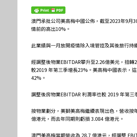
澳門承批公司美高梅中國公佈，截至2023年9月3
情前的高出10%。
此業績與一月放開疫情除入境管控及其後旅行持
經調整後物業EBITDAR攀升至2.26億美元，扭轉2
較2019 年第三季增長23%。美高梅中國表示，
42%。
調整後房物業EBITDAR 利潤率也較 2019 年第三季 
按物業劃分，美獅美高梅繼續表現出色，營收按年增長超過1
億港元，而去年同期則虧損 3.084 億港元。
澳門美高梅當期營收為 28.7 億港元，經調整 EBITD