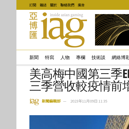
訂閱
雜誌
關於
聯絡我們
廣告
新聞
特寫
人物
專欄
技術談
網絡博
美高梅中國第三季EB
三季營收較疫情前增
新聞編輯部
2023年11月09日 11:35