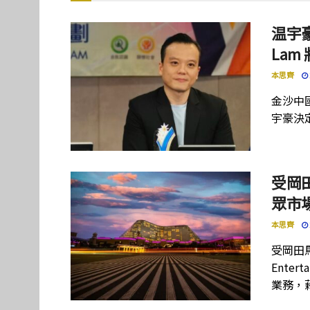
温宇豪
La
本思齊
金沙中
宇豪決定
受岡
眾市
本思齊
受岡田馬
Ente
業務，