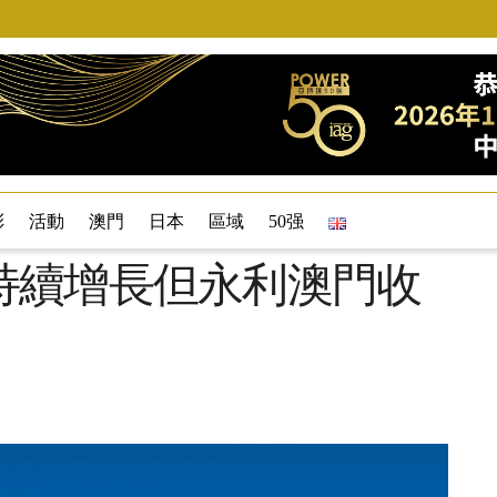
彩
活動
澳門
日本
區域
50强
持續增長但永利澳門收