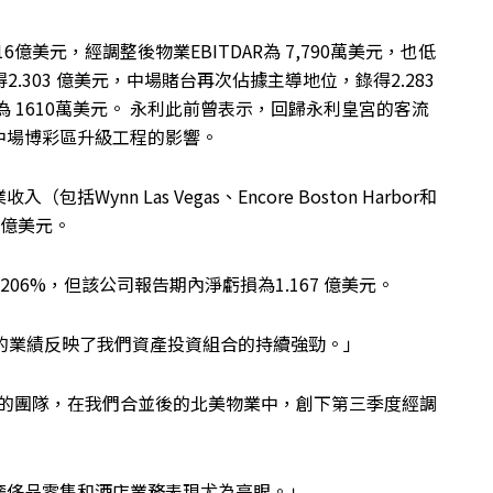
6億美元，經調整後物業EBITDAR為 7,790萬美元，也低
得2.303 億美元，中場賭台再次佔據主導地位，錄得2.283
為 1610萬美元。 永利此前曾表示，回歸永利皇宮的客流
中場博彩區升級工程的影響。
nn Las Vegas、Encore Boston Harbor和
.7億美元。
長206%，但該公司報告期內淨虧損為1.167 億美元。
「第三季的業績反映了我們資產投資組合的持續強勁。」
on Harbor的團隊，在我們合並後的北美物業中，創下第三季度經調
奢侈品零售和酒店業務表現尤為亮眼。」