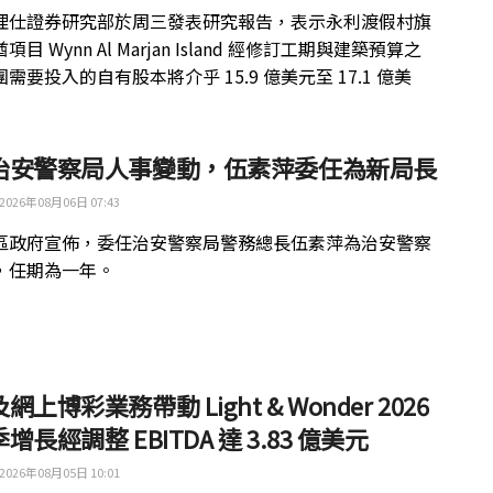
理仕證券研究部於周三發表研究報告，表示永利渡假村旗
目 Wynn Al Marjan Island 經修訂工期與建築預算之
需要投入的自有股本將介乎 15.9 億美元至 17.1 億美
治安警察局人事變動，伍素萍委任為新局長
2026年08月06日 07:43
區政府宣佈，委任治安警察局警務總長伍素萍為治安警察
，任期為一年。
網上博彩業務帶動 Light & Wonder 2026
增長經調整 EBITDA 達 3.83 億美元
2026年08月05日 10:01