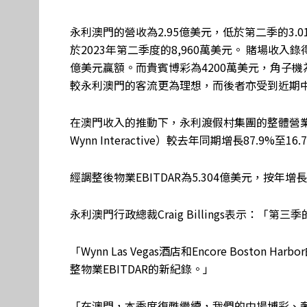
永利澳門的營收為2.95億美元，低於第二季的3.01
於2023年第二季度的8,960萬美元。 賭場收入錄
億美元贏額。而貴賓博彩為4200萬美元，角子機
較永利澳門的客流更為理想，而後者亦受到近期
在澳門收入的推動下，永利渡假村集團的整體營業收入（包括Wy
Wynn Interactive）較去年同期增長87.9%至16
經調整後物業EBITDAR為5.304億美元，按年增
永利澳門行政總裁Craig Billings表示：
「Wynn Las Vegas酒店和Encore Bost
整物業EBITDAR的新紀錄。」
「在澳門，本季度復甦繼續，我們的中場博彩、