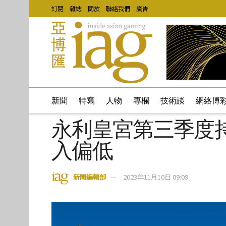
訂閱
雜誌
關於
聯絡我們
廣告
新聞
特寫
人物
專欄
技術談
網絡博
永利皇宮第三季度
入偏低
新聞編輯部
2023年11月10日 09:09