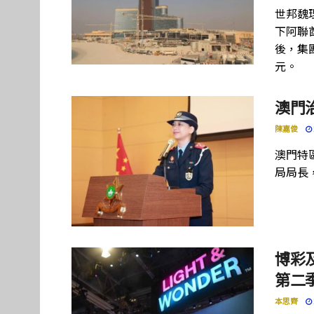
世邦魏
下阿聯酋項
後，集團
元。
澳門
陳嘉俊
澳門特
局局長
博彩及
第二季
本思齊