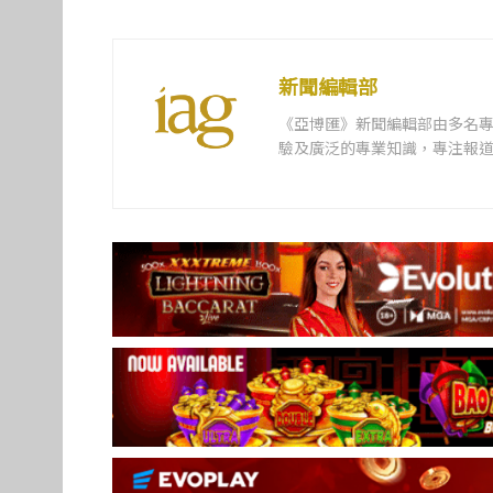
新聞編輯部
《亞博匯》新聞編輯部由多名
驗及廣泛的專業知識，專注報