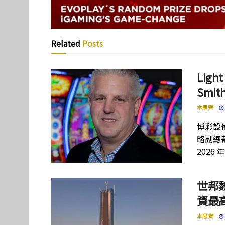
Related
Posts
Lig
Smi
本思齊
博彩設備
略副總裁
2026 
世邦
資最高
本思齊