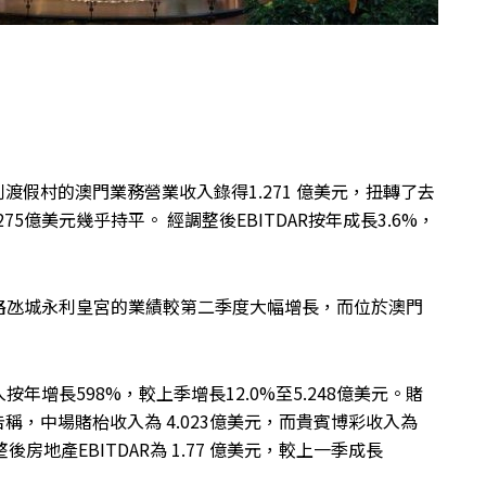
利渡假村的澳門業務營業收入錄得1.271 億美元，扭轉了去
75億美元幾乎持平。 經調整後EBITDAR按年成長3.6%，
路氹城永利皇宮的業績較第二季度大幅增長，而位於澳門
增長598%，較上季增長12.0%至5.248億美元。賭
稱，中場賭枱收入為 4.023億美元，而貴賓博彩收入為
後房地產EBITDAR為 1.77 億美元，較上一季成長