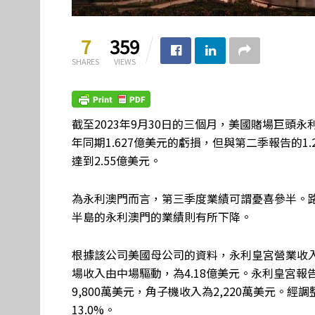
7
359
SHARES
VIEWS
截至2023年9月30日的三個月，美國賭場巨頭永
年同期1.627億美元的虧損，但與第二季報告的1.2
達到2.55億美元。
為永利澳門而言，第三季度業績可謂憂喜參半。
半島的永利澳門的業績則有所下降。
根據該公司美國母公司的資料，永利皇宮營業收入按年
場收入由中場驅動，為4.18億美元。永利皇宮報告
9,800萬美元，角子機收入為2,220萬美元。經調整
13.0%。