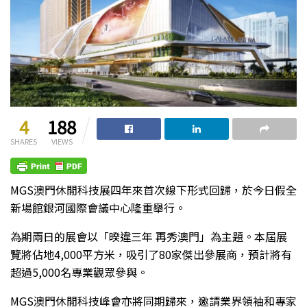
4
188
SHARES
VIEWS
MGS澳門休閒科技展四年來首次線下形式回歸，於今日假全
新場館銀河國際會議中心隆重舉行。
為期兩日的展會以「暌違三年 再秀澳門」為主題。本屆展
覽將佔地4,000平方米，吸引了80家傑出參展商，預計將有
超過5,000名專業觀眾參與。
MGS澳門休閒科技峰會亦將同期歸來，邀請業界領袖和專家