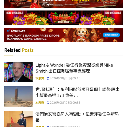
Related
Posts
Light & Wonder 委任行業資深從業員Mike
Smith 出任亞洲區董事總經理
本思齊
2026年08月06日 09:46
世邦魏理仕：永利阿聯酋項目造價上調後 股東
出資最高達 17.1 億美元
本思齊
2026年08月06日 09:35
澳門治安警察局人事變動，伍素萍委任為新局
長