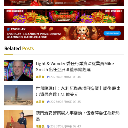
Related
Posts
Light & Wonder 委任行業資深從業員Mike
Smith 出任亞洲區董事總經理
本思齊
2026年08月06日 09:46
世邦魏理仕：永利阿聯酋項目造價上調後 股東
出資最高達 17.1 億美元
本思齊
2026年08月06日 09:35
澳門治安警察局人事變動，伍素萍委任為新局
長
陳嘉俊
2026年08月06日 07:43