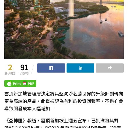
2
91
SHARES
VIEWS
雲頂新加坡管理層決定將其聖淘沙名勝世界的升級計劃轉向
更為高端的產品，此舉被認為有利於投資回報率，不過亦會
導致開發成本大幅增加。
《亞博匯》報道，雲頂新加坡上週五宣布，已批准將其對
RWS 2.0的總投資，從2019 年首次計劃的45億新元（29億