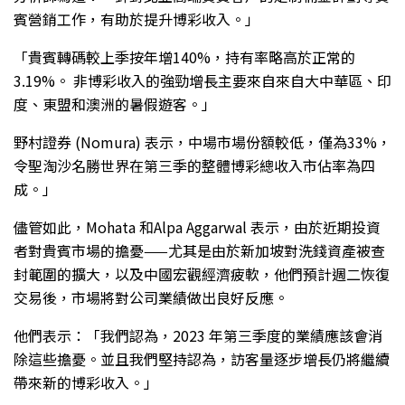
賓營銷工作，有助於提升博彩收入。」
「貴賓轉碼較上季按年增140%，持有率略高於正常的
3.19%。 非博彩收入的強勁增長主要來自來自大中華區、印
度、東盟和澳洲的暑假遊客。」
野村證券 (Nomura) 表示，中場市場份額較低，僅為33%，
令聖淘沙名勝世界在第三季的整體博彩總收入市佔率為四
成。」
儘管如此，Mohata 和Alpa Aggarwal 表示，由於近期投資
者對貴賓市場的擔憂——尤其是由於新加坡對洗錢資產被查
封範圍的擴大，以及中國宏觀經濟疲軟，他們預計週二恢復
交易後，市場將對公司業績做出良好反應。
他們表示：「我們認為，2023 年第三季度的業績應該會消
除這些擔憂。並且我們堅持認為，訪客量逐步增長仍將繼續
帶來新的博彩收入。」