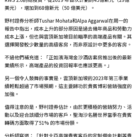
美元），增加到68億新元（50 億美元）。
野村證券分析師Tushar Mohata和Alpa Aggarwal在周一的
報告中指出，成本上升的部分原因是過去幾年商品和勞動力
成本上漲，但也與雲頂新加坡目前瞄準的高端產品有關。其
選擇開發較少數量的高級客房，而非原設計中更多的客房。
不過他們補充道：「正如濱海灣金沙酒店套房推出後的最新
業績所示，高端產品的投資回報率也應該更高。」
另一個令人鼓舞的事實是，雲頂新加坡的2023年第三季業
績輕鬆超過了市場預期，這主要歸功於貴賓博彩營銷強度的
加強。
值得注意的是，野村證券估計，由於更積極的營銷努力、活
動以及迎合該細分市場的客戶，聖淘沙名勝世界當季在貴賓
轉碼方面取得了51% 的市場份額。
分析師寫道：「針對北亞高端貴賓客戶的定制佣金計劃等貴