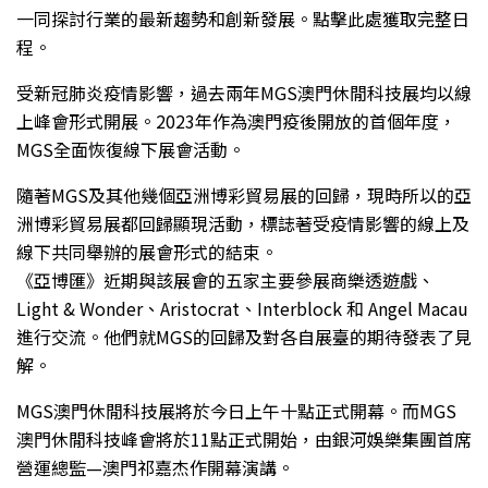
一同探討行業的最新趨勢和創新發展。點擊此處獲取完整日
程。
受新冠肺炎疫情影響，過去兩年MGS澳門休閒科技展均以線
上峰會形式開展。2023年作為澳門疫後開放的首個年度，
MGS全面恢復線下展會活動。
隨著MGS及其他幾個亞洲博彩貿易展的回歸，現時所以的亞
洲博彩貿易展都回歸顯現活動，標誌著受疫情影響的線上及
線下共同舉辦的展會形式的結束。
《亞博匯》近期與該展會的五家主要參展商樂透遊戲、
Light & Wonder、Aristocrat、Interblock 和 Angel Macau
進行交流。他們就MGS的回歸及對各自展臺的期待發表了見
解。
MGS澳門休閒科技展將於今日上午十點正式開幕。而MGS
澳門休閒科技峰會將於11點正式開始，由銀河娛樂集團首席
營運總監—澳門祁嘉杰作開幕演講。