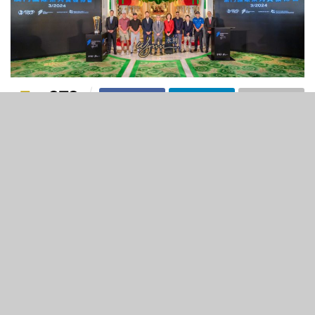
7
373
SHARES
VIEWS
永利宣佈與亞巡國際系列賽合作，將於2024年3月在澳門舉
行高爾夫國際系列賽澳門站。
國際系列賽是亞洲職業高爾夫球巡回賽透過LIV高爾夫投入3
億美元投資而引進的頂級系列賽事，單季共由10場比賽組
成。國際系列賽澳門站是國際系列賽第3個賽季不可或缺的
一部分，這也是澳門的國際體育賽事之一。
主辦方今天在永利皇宮舉行記者會，宣佈這一項盛事。國際
系列賽澳門站將於明年3月在澳門高爾夫球鄉村俱樂部舉