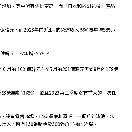
所增加，其中賭客佔比更高，而「日本和歐洲包機」產品
 億韓元，而2023年前9個月的營運收入總額按年增58%，
億韓元，按年增395%。
月的 103 億韓元升至7月的201億韓元再到8月的179億
致營業虧損減少，並且2023第三季度沒有重大的一次性
高，設有零售商場、14家餐廳和酒吧，一個戶外泳池、帶
進入、擁有150張賭枱及300張角子機的賭場。