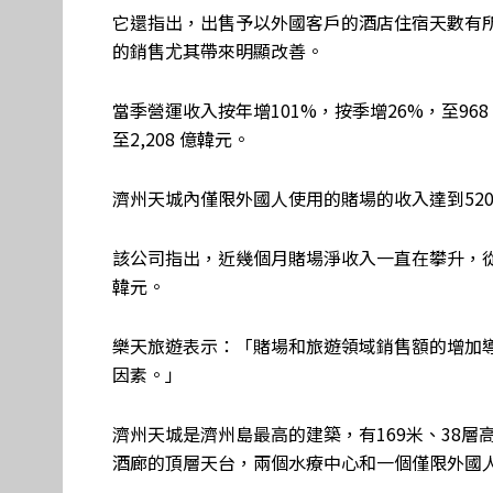
它還指出，出售予以外國客戶的酒店住宿天數有
的銷售尤其帶來明顯改善。
當季營運收入按年增101%，按季增26%，至968
至2,208 億韓元。
濟州天城內僅限外國人使用的賭場的收入達到520
該公司指出，近幾個月賭場淨收入一直在攀升，從 6 
韓元。
樂天旅遊表示：「賭場和旅遊領域銷售額的增加導
因素。」
濟州天城是濟州島最高的建築，有169米、38層
酒廊的頂層天台，兩個水療中心和一個僅限外國人