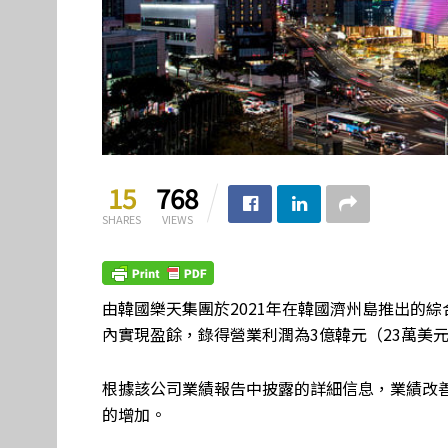
15
768
SHARES
VIEWS
由韓國樂天集團於2021年在韓國濟州島推出的綜
內實現盈餘，錄得營業利潤為3億韓元（23萬美
根據該公司業績報告中披露的詳細信息，業績改
的增加。