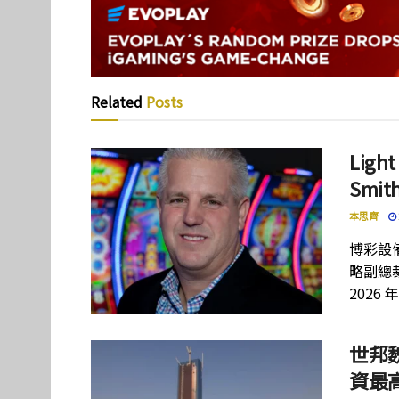
Related
Posts
Lig
Smi
本思齊
博彩設備
略副總裁
2026 
世邦
資最高