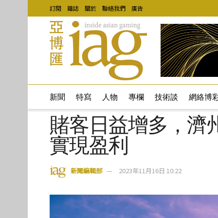
訂閱
雜誌
關於
聯絡我們
廣告
新聞
特寫
人物
專欄
技術談
網絡博
賭客日益增多，濟州
實現盈利
新聞編輯部
2023年11月16日 10:22