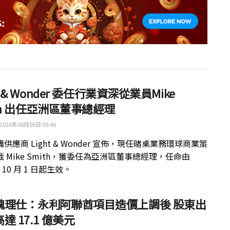
ht & Wonder 委任行業資深從業員Mike
th 出任亞洲區董事總經理
2026年08月06日 09:46
供應商 Light & Wonder 宣佈，現任賭桌業務環球商業策
 Mike Smith，獲委任為亞洲區董事總經理，任命由
年 10 月 1 日起生效。
魏理仕：永利阿聯酋項目造價上調後 股東出
達 17.1 億美元