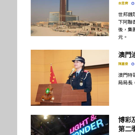
本思齊
世邦魏
下阿聯酋項
後，集團
元。
澳門
陳嘉俊
澳門特
局局長
博彩及
第二季