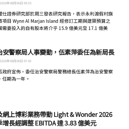
2026年08月06日 09:35
理仕證券研究部於周三發表研究報告，表示永利渡假村旗
目 Wynn Al Marjan Island 經修訂工期與建築預算之
需要投入的自有股本將介乎 15.9 億美元至 17.1 億美
治安警察局人事變動，伍素萍委任為新局長
2026年08月06日 07:43
區政府宣佈，委任治安警察局警務總長伍素萍為治安警察
，任期為一年。
網上博彩業務帶動 Light & Wonder 2026
增長經調整 EBITDA 達 3.83 億美元