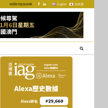
08月07日2026年
English
日本語