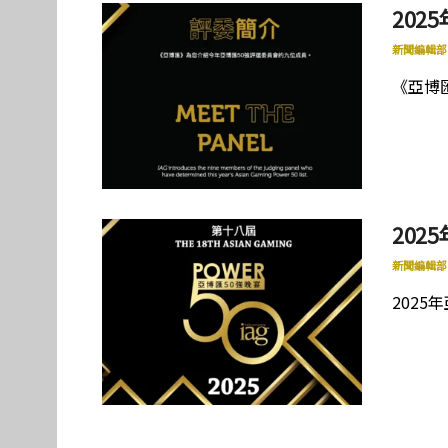
202
新聞編輯部
《亞博
202
新聞編輯部
2025