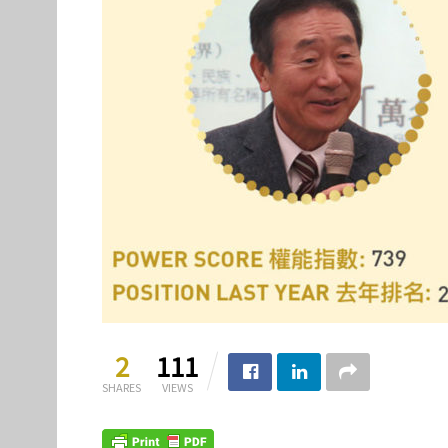
2
111
SHARES
VIEWS