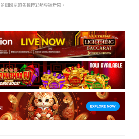
道多個國家的各種博彩類專題新聞。