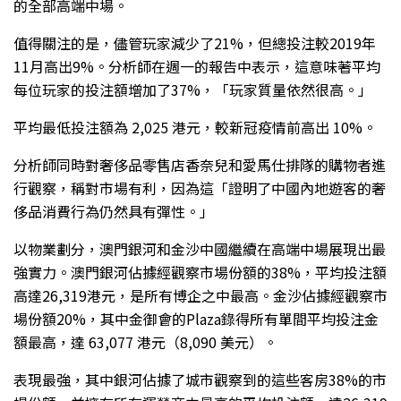
的全部高端中場。
值得關注的是，儘管玩家減少了21%，但總投注較2019年
11月高出9%。分析師在週一的報告中表示，這意味著平均
每位玩家的投注額增加了37%，「玩家質量依然很高。」
平均最低投注額為 2,025 港元，較新冠疫情前高出 10%。
分析師同時對奢侈品零售店香奈兒和愛馬仕排隊的購物者進
行觀察，稱對市場有利，因為這「證明了中國內地遊客的奢
侈品消費行為仍然具有彈性。」
以物業劃分，澳門銀河和金沙中國繼續在高端中場展現出最
強實力。澳門銀河佔據經觀察市場份額的38%，平均投注額
高達26,319港元，是所有博企之中最高。金沙佔據經觀察市
場份額20%，其中金御會的Plaza錄得所有單間平均投注金
額最高，達 63,077 港元（8,090 美元）。
表現最強，其中銀河佔據了城市觀察到的這些客房38%的市