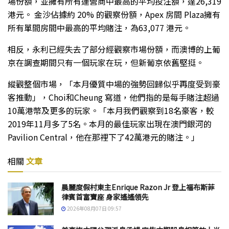
場份額，並擁有所有運營商中最高的平均投注額，達26,319
港元。 金沙佔據約 20% 的觀察份額，Apex 房間 Plaza擁有
所有單間房間中最高的平均賭注，為63,077 港元。
相反，永利已經失去了部分經觀察市場份額，而澳博的上葡
京在調查期間只有一個玩家在玩，但新葡京依舊堅挺。
縱觀整個市場，「本月優質中場的強勢回歸似乎再度受到豪
客推動」，Choi和Cheung 寫道，他們指的是每手賭注超過
10萬港幣及更多的玩家。「本月我們觀察到18名豪客，較
2019年11月多了5名。本月的最佳玩家出現在澳門銀河的
Pavilion Central，他在那裡下了42萬港元的賭注。」
相關
文章
晨麗度假村東主Enrique Razon Jr 登上福布斯菲
律賓首富寶座 身家遙遙領先
2026年08月07日 09:57