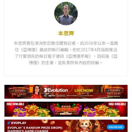
本思齊
本思齊曾在澳洲悉尼擔任體育記者，自2016年以來一直擔
任《亞博匯》雜誌的執行編輯。他於2017年4月協助推出
了行業領先的每日電子通訊《亞博匯早報》，目前是《亞
博匯》的主筆，並負責所有內容的校編。