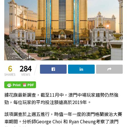
6
284
SHARES
VIEWS
據花旗最新調查，截至11月中，澳門中場玩家趨勢仍然強
勁，每位玩家的平均投注額遠高於2019年。
該項調查於上週五進行，時值一年一度的澳門格蘭披治大賽
車期間。分析師George Choi 和 Ryan Cheung考察了澳門