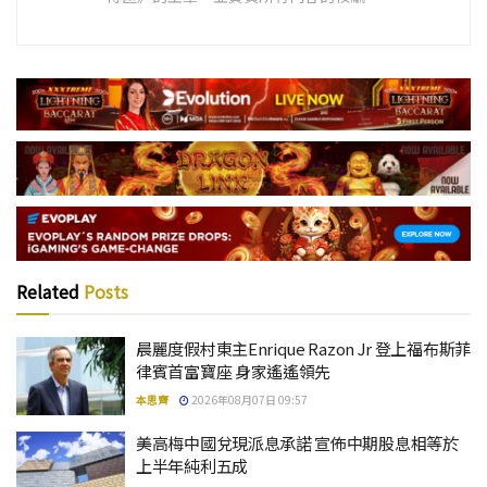
Related
Posts
晨麗度假村東主Enrique Razon Jr 登上福布斯菲
律賓首富寶座 身家遙遙領先
本思齊
2026年08月07日 09:57
美高梅中國兌現派息承諾 宣佈中期股息相等於
上半年純利五成