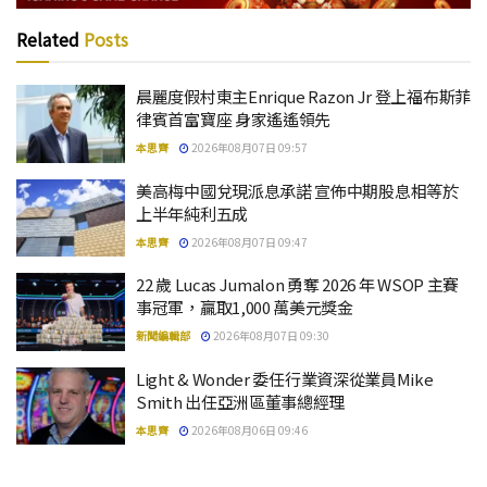
Related
Posts
晨麗度假村東主Enrique Razon Jr 登上福布斯菲
律賓首富寶座 身家遙遙領先
本思齊
2026年08月07日 09:57
美高梅中國兌現派息承諾 宣佈中期股息相等於
上半年純利五成
本思齊
2026年08月07日 09:47
22 歲 Lucas Jumalon 勇奪 2026 年 WSOP 主賽
事冠軍，贏取1,000 萬美元獎金
新聞編輯部
2026年08月07日 09:30
Light & Wonder 委任行業資深從業員Mike
Smith 出任亞洲區董事總經理
本思齊
2026年08月06日 09:46