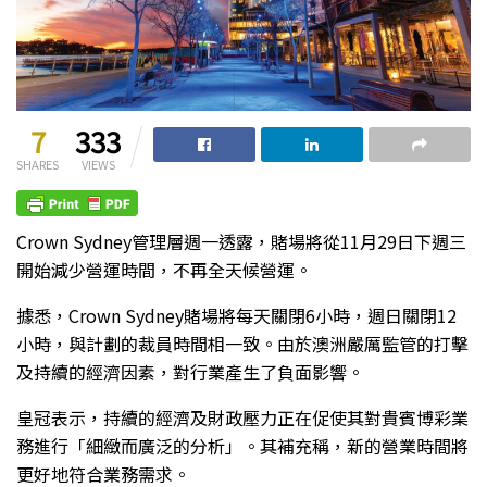
7
333
SHARES
VIEWS
Crown Sydney管理層週一透露，賭場將從11月29日下週三
開始減少營運時間，不再全天候營運。
據悉，Crown Sydney賭場將每天關閉6小時，週日關閉12
小時，與計劃的裁員時間相一致。由於澳洲嚴厲監管的打擊
及持續的經濟因素，對行業產生了負面影響。
皇冠表示，持續的經濟及財政壓力正在促使其對貴賓博彩業
務進行「細緻而廣泛的分析」。其補充稱，新的營業時間將
更好地符合業務需求。