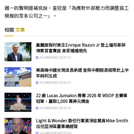
週一的聲明還補充說，皇冠是「為應對外部壓力而調整員工
規模的眾多公司之一」。
相關
文章
晨麗度假村東主Enrique Razon Jr 登上福布斯菲
律賓首富寶座 身家遙遙領先
2026年08月07日 09:57
美高梅中國兌現派息承諾 宣佈中期股息相等於上半
年純利五成
2026年08月07日 09:47
22 歲 Lucas Jumalon 勇奪 2026 年 WSOP 主賽事
冠軍，贏取1,000 萬美元獎金
2026年08月07日 09:30
Light & Wonder 委任行業資深從業員Mike Smith
出任亞洲區董事總經理
2026年08月06日 09:46