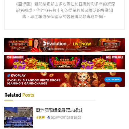
《亞博匯》新聞編輯部由多名專注於亞洲博彩多年的資深
記者組成。他們擁有數十年的從業經驗及廣泛的專業知
識，專注報道多個國家的各種博彩類專題新聞。
Related
Posts
亞洲國際娛樂展眾志成城
本思齊
2026年05月28日 18:23