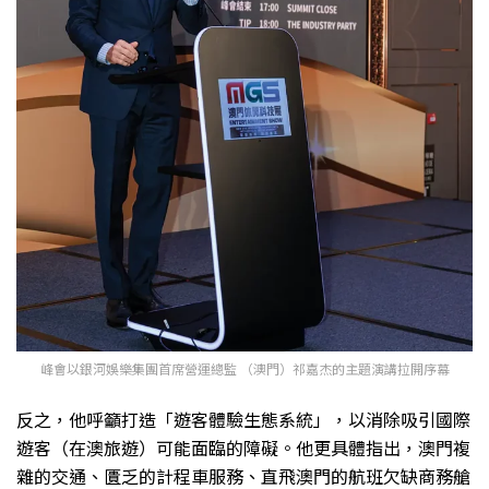
峰會以銀河娛樂集團首席營運總監 （澳門）祁嘉杰的主題演講拉開序幕
反之，他呼籲打造「遊客體驗生態系統」，以消除吸引國際
遊客（在澳旅遊）可能面臨的障礙。他更具體指出，澳門複
雜的交通、匱乏的計程車服務、直飛澳門的航班欠缺商務艙