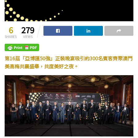
6
279
SHARES
VIEWS
第16屆「亞博匯50強」正裝晚宴吸引約300名賓客齊聚澳門
美高梅共襄盛舉，共度美好之夜。