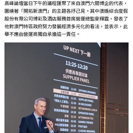
高峰論壇當日下午的議程匯聚了來自澳門六間博企的代表，
圍繞著「開拓新澳門」的主題各抒己見。其中澳娛綜合度假
股份有限公司博彩及酒店服務首席營運總監麥輝霆，發表了
他對澳門特區政府努力發展經濟多元化的看法，並表示，此
舉不應由營運商獨自承擔這一責任。