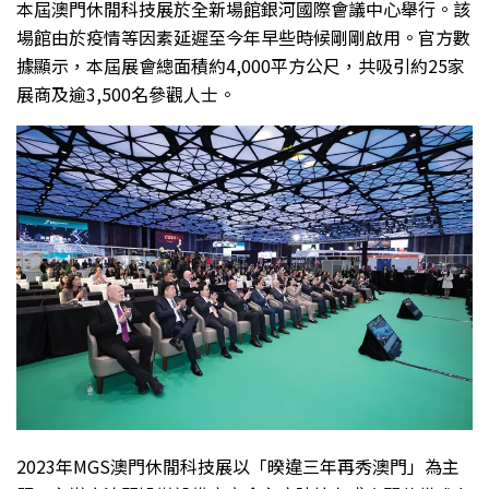
本屆澳門休閒科技展於全新場館銀河國際會議中心舉行。該
場館由於疫情等因素延遲至今年早些時候剛剛啟用。官方數
據顯示，本屆展會總面積約4,000平方公尺，共吸引約25家
展商及逾3,500名參觀人士。
2023年MGS澳門休閒科技展以「暌違三年再秀澳門」為主