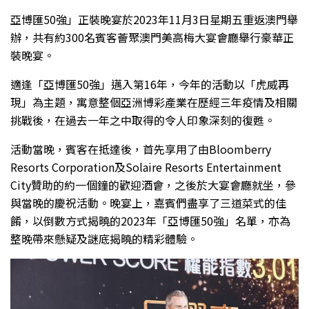
亞博匯50強」正裝晚宴於2023年11月3日星期五重返澳門舉
辦，共有約300名賓客薈聚澳門美高梅大宴會廳舉行豪華正
裝晚宴。
適逢「亞博匯50強」邁入第16年，今年的活動以「虎威再
現」為主題，寓意整個亞洲博彩產業在歷經三年疫情及相關
挑戰後，在過去一年之中取得的令人印象深刻的復甦。
活動當晚，賓客在抵達後，首先享用了由Bloomberry
Resorts Corporation及Solaire Resorts Entertainment
City贊助的約一個鐘的歡迎酒會，之後於大宴會廳就坐，參
與當晚的慶祝活動。晚宴上，嘉賓們盡享了三道菜式的佳
餚，以倒數方式揭曉的2023年「亞博匯50強」名單，亦為
整晚帶來懸疑及謎底揭曉的精彩體驗。