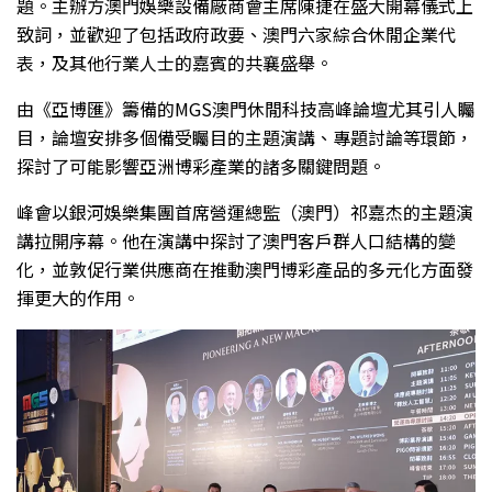
題。主辦方澳門娛樂設備廠商會主席陳捷在盛大開幕儀式上
致詞，並歡迎了包括政府政要、澳門六家綜合休閒企業代
表，及其他行業人士的嘉賓的共襄盛舉。
由《亞博匯》籌備的MGS澳門休閒科技高峰論壇尤其引人矚
目，論壇安排多個備受矚目的主題演講、專題討論等環節，
探討了可能影響亞洲博彩產業的諸多關鍵問題。
峰會以銀河娛樂集團首席營運總監（澳門）祁嘉杰的主題演
講拉開序幕。他在演講中探討了澳門客戶群人口結構的變
化，並敦促行業供應商在推動澳門博彩產品的多元化方面發
揮更大的作用。