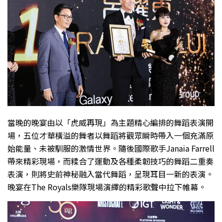
當晚的晚宴由以「虎威再現」為主題精心編排的舞蹈表演開
場，五位才華橫溢的舞者以舞蹈將觀眾瞬時帶入一個充滿原
始能量、未被馴服的激情世界。隨後國際歌手Janaia Farrell
帶來精彩現場，而糅合了運動及各種柔韌技巧的舞蹈二重奏
表演，則將史前神秘融入當代舞蹈，呈現耳目一新的表演。
晚宴在The Royals樂隊現場演繹的精彩歌聲中拉下帷幕。