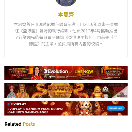
本思齊
本思齊曾在澳洲悉尼擔任體育記者，自2016年以來一直擔
任《亞博匯》雜誌的執行編輯。他於2017年4月協助推出
了行業領先的每日電子通訊《亞博匯早報》，目前是《亞
博匯》的主筆，並負責所有內容的校編。
Related
Posts