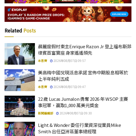
Related
Posts
晨麗度假村東主Enrique Razon Jr 登上福布斯菲
律賓首富寶座 身家遙遙領先
本思齊
2026年08月07日 09:57
美高梅中國兌現派息承諾 宣佈中期股息相等於
上半年純利五成
本思齊
2026年08月07日 09:47
22 歲 Lucas Jumalon 勇奪 2026 年 WSOP 主賽
事冠軍，贏取1,000 萬美元獎金
新聞編輯部
2026年08月07日 09:30
Light & Wonder 委任行業資深從業員Mike
Smith 出任亞洲區董事總經理