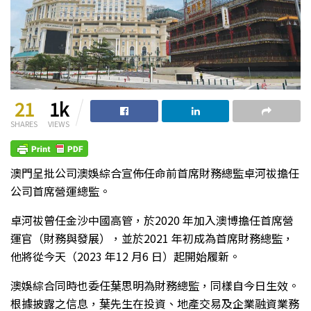
21
1k
SHARES
VIEWS
澳門呈批公司澳娛綜合宣佈任命前首席財務總監卓河祓擔任
公司首席營運總監。
卓河祓曾任金沙中國高管，於2020 年加入澳博擔任首席營
運官（財務與發展），並於2021 年初成為首席財務總監，
他將從今天（2023 年12 月6 日）起開始履新。
澳娛綜合同時也委任葉思明為財務總監，同樣自今日生效。
根據披露之信息，葉先生在投資、地產交易及企業融資業務