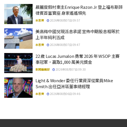
晨麗度假村東主Enrique Razon Jr 登上福布斯菲
律賓首富寶座 身家遙遙領先
本思齊
2026年08月07日 09:57
美高梅中國兌現派息承諾 宣佈中期股息相等於
上半年純利五成
本思齊
2026年08月07日 09:47
22 歲 Lucas Jumalon 勇奪 2026 年 WSOP 主賽
事冠軍，贏取1,000 萬美元獎金
新聞編輯部
2026年08月07日 09:30
Light & Wonder 委任行業資深從業員Mike
Smith 出任亞洲區董事總經理
本思齊
2026年08月06日 09:46