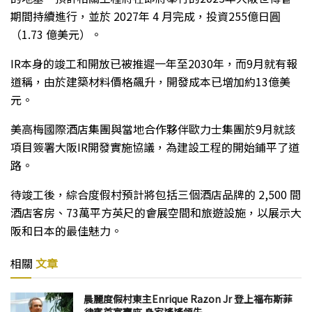
期間持續進行，並於 2027年 4 月完成，投資255億日圓
（1.73 億美元）。
IR本身的竣工和開放已被推遲一年至2030年，而9月就有報
道稱，由於建築材料價格飆升，開發成本已增加約13億美
元。
美高梅國際酒店集團與當地合作夥伴歐力士集團於9月就該
項目簽署大阪IR開發實施協議，為建設工程的開始鋪平了道
路。
待竣工後，綜合度假村預計將包括三個酒店品牌的 2,500 間
酒店客房、73萬平方英尺的會展空間和旅遊設施，以展示大
阪和日本的最佳魅力。
相關
文章
晨麗度假村東主Enrique Razon Jr 登上福布斯菲