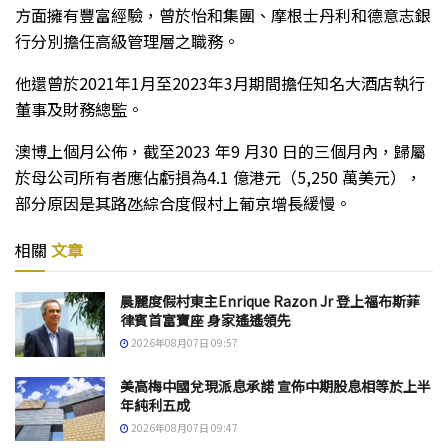
方面擁有豐富經驗，曾於怡和集團、摩根士丹利和德意志銀
行分別擔任高級管理層之職務。
他還曾於2021年1月至2023年3月期間擔任知名大酒店執行
董事及財務總監。
澳博上個月公佈，截至2023 年9 月30 日的三個月內，歸屬
於母公司所有者應佔虧損為4.1 億港元（5,250 萬美元），
部分原因是其路氹綜合度假村上葡京增長緩慢。
相關
文章
晨麗度假村東主Enrique Razon Jr 登上福布斯菲
律賓首富寶座 身家遙遙領先
2026年08月07日 09:57
美高梅中國兌現派息承諾 宣佈中期股息相等於上半
年純利五成
2026年08月07日 09:47