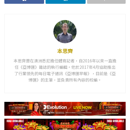
本思齊
本思齊曾在澳洲悉尼擔任體育記者，自2016年以來一直擔
任《亞博匯》雜誌的執行編輯。他於2017年4月協助推出
了行業領先的每日電子通訊《亞博匯早報》，目前是《亞
博匯》的主筆，並負責所有內容的校編。