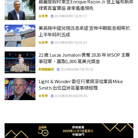
晨麗度假村東主Enrique Razon Jr 登上福布斯菲
律賓首富寶座 身家遙遙領先
本思齊
2026年08月07日 09:57
美高梅中國兌現派息承諾 宣佈中期股息相等於
上半年純利五成
本思齊
2026年08月07日 09:47
22 歲 Lucas Jumalon 勇奪 2026 年 WSOP 主賽
事冠軍，贏取1,000 萬美元獎金
新聞編輯部
2026年08月07日 09:30
Light & Wonder 委任行業資深從業員Mike
Smith 出任亞洲區董事總經理
本思齊
2026年08月06日 09:46