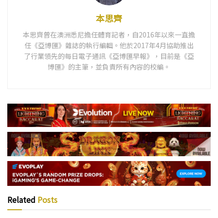
本思齊
本思齊曾在澳洲悉尼擔任體育記者，自2016年以來一直擔
任《亞博匯》雜誌的執行編輯。他於2017年4月協助推出
了行業領先的每日電子通訊《亞博匯早報》，目前是《亞
博匯》的主筆，並負責所有內容的校編。
Related
Posts