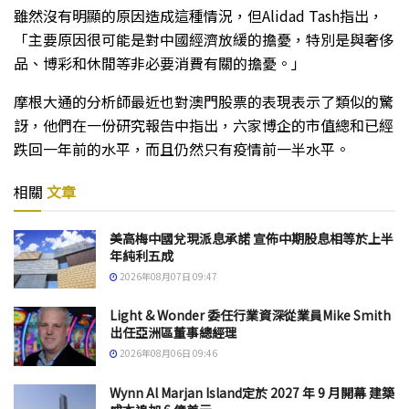
雖然沒有明顯的原因造成這種情況，但Alidad Tash指出，
「主要原因很可能是對中國經濟放緩的擔憂，特別是與奢侈
品、博彩和休閒等非必要消費有關的擔憂。」
摩根大通的分析師最近也對澳門股票的表現表示了類似的驚
訝，他們在一份研究報告中指出，六家博企的市值總和已經
跌回一年前的水平，而且仍然只有疫情前一半水平。
相關
文章
美高梅中國兌現派息承諾 宣佈中期股息相等於上半
年純利五成
2026年08月07日 09:47
Light & Wonder 委任行業資深從業員Mike Smith
出任亞洲區董事總經理
2026年08月06日 09:46
Wynn Al Marjan Island定於 2027 年 9 月開幕 建築