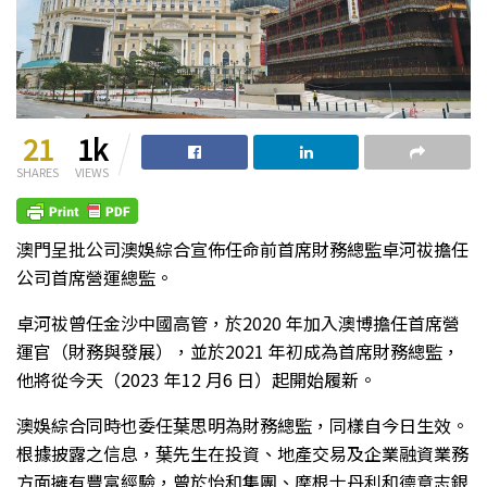
21
1k
SHARES
VIEWS
澳門呈批公司澳娛綜合宣佈任命前首席財務總監卓河祓擔任
公司首席營運總監。
卓河祓曾任金沙中國高管，於2020 年加入澳博擔任首席營
運官（財務與發展），並於2021 年初成為首席財務總監，
他將從今天（2023 年12 月6 日）起開始履新。
澳娛綜合同時也委任葉思明為財務總監，同樣自今日生效。
根據披露之信息，葉先生在投資、地產交易及企業融資業務
方面擁有豐富經驗，曾於怡和集團、摩根士丹利和德意志銀