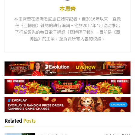
本思齊
本思齊曾在澳洲悉尼擔任體育記者，自2016年以來一直擔
任《亞博匯》雜誌的執行編輯。他於2017年4月協助推出
了行業領先的每日電子通訊《亞博匯早報》，目前是《亞
博匯》的主筆，並負責所有內容的校編。
Related
Posts