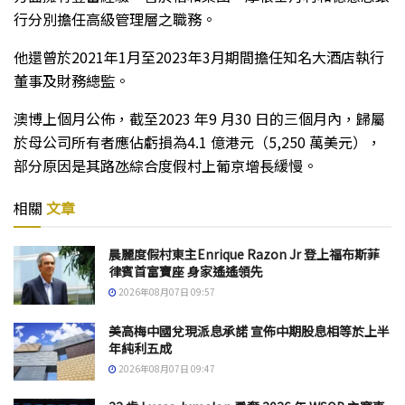
行分別擔任高級管理層之職務。
他還曾於2021年1月至2023年3月期間擔任知名大酒店執行
董事及財務總監。
澳博上個月公佈，截至2023 年9 月30 日的三個月內，歸屬
於母公司所有者應佔虧損為4.1 億港元（5,250 萬美元），
部分原因是其路氹綜合度假村上葡京增長緩慢。
相關
文章
晨麗度假村東主Enrique Razon Jr 登上福布斯菲
律賓首富寶座 身家遙遙領先
2026年08月07日 09:57
美高梅中國兌現派息承諾 宣佈中期股息相等於上半
年純利五成
2026年08月07日 09:47