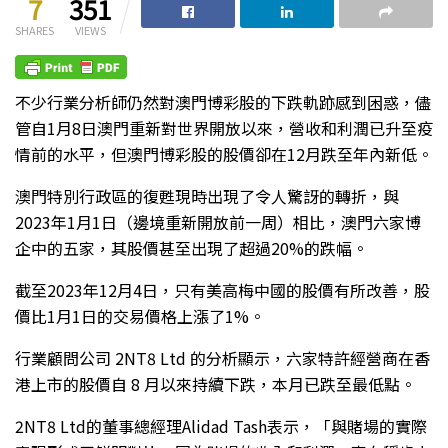
7
351
SHARES
VIEWS
不少行業分析師仍然對澳門博彩股的下跌軌跡感到困惑，儘
管自1月8日澳門重新對世界開放以來，營收和利潤已升至疫
情前的水平，但澳門博彩股的股價卻在12月跌至年內新低。
澳門特別行政區的復甦現時出現了令人驚訝的轉折，與
2023年1月1日（邊境重新開放前一周）相比，澳門六家博
企中的五家，其股價甚至出現了超過20%的跌幅。
截至2023年12月4日，只有美高梅中國的股價有所改善，股
價比1月1日的交易價格上漲了1%。
行業顧問公司 2NT8 Ltd 的分析顯示，六家特許經營商在香
港上市的股價自 8 月以來持續下跌，本月已跌至最低點。
2NT8 Ltd的董事總經理Alidad Tash表示，「與賭場的實際