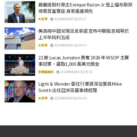
晨麗度假村東主Enrique Razon Jr 登上福布斯菲
律賓首富寶座 身家遙遙領先
本思齊
2026年08月07日 09:57
美高梅中國兌現派息承諾 宣佈中期股息相等於
上半年純利五成
本思齊
2026年08月07日 09:47
22 歲 Lucas Jumalon 勇奪 2026 年 WSOP 主賽
事冠軍，贏取1,000 萬美元獎金
新聞編輯部
2026年08月07日 09:30
Light & Wonder 委任行業資深從業員Mike
Smith 出任亞洲區董事總經理
本思齊
2026年08月06日 09:46