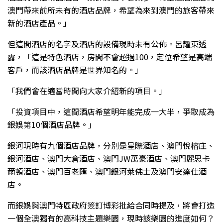
澳門帶來前所未有的酒店品牌，希望為來到澳門的旅客帶來
新的酒店產品。」
但這間酒店的名字及酒店的設備現時未有公佈。呂耀東透
露，「這是特色酒店，房間不會超過100，定位希望是高端
客戶，而該酒店品牌是世界知名的。」
「我們會在適當時間向大家介紹新的項目。」
「投資項目中，這間酒店希望明年能完成一大半，爭取成為
銀娛第10個酒店品牌。」
銀河現時有九個酒店品牌，分別是星際酒店、澳門悅榕庄、
銀河酒店、澳門大倉酒店、澳門JW萬豪酒店、澳門麗思卡
爾頓酒店、澳門百老匯、澳門銀河萊佛士及澳門安達仕酒
店。
而銀娛與澳門特區政府簽訂博彩批給合同時提及，將會打造
一個全澳獨有的高科技主題樂園，現時該樂園的進度如何？