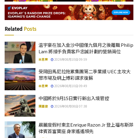
Related
Posts
温宇豪在加入金沙中國僅九個月之後離職 Philip
Lam 將接手負責客戶忠誠計劃的營銷崗位
本思齊
2026年08月10日 09:59
受岡田馬尼拉拖累集團第二季業績 UEC 主攻大
眾市場及網上博彩謀求復蘇
本思齊
2026年08月10日 09:49
中國將於9月15日實行新出入境管控
陳嘉俊
2026年08月08日 07:38
晨麗度假村東主Enrique Razon Jr 登上福布斯菲
律賓首富寶座 身家遙遙領先