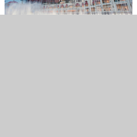
3
156
SHARES
VIEWS
穆迪將永利澳門及其母公司Wynn Resorts Finance LLC 和
Wynn Resorts Ltd的前景從負面上調至穩定，理由是預計隨
著澳門博彩市場的複蘇，集團槓桿率將繼續下降。
該評級機構還將永利澳門的高級無擔保票據評級從B2上調
至B1，該評級機構在一份報告中表示，隨著中國今年早些
時候取消與疫情相關的旅行限制，遊客量及博彩收入反彈，
澳門的博彩市場將強勁復甦。這最終將使整個集團受益，
Wynn Resorts Finance持有澳門實體72.2%的股份。
穆迪表示，該集團穩定的信用狀況「得益於該公司的度假物