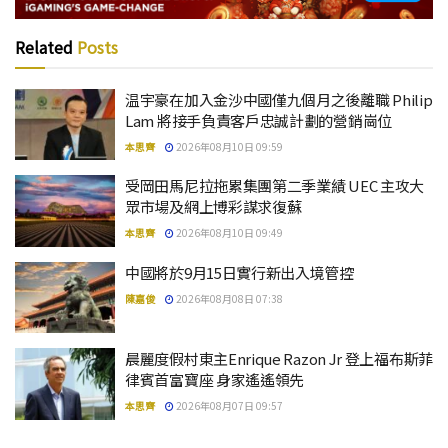
Related
Posts
温宇豪在加入金沙中國僅九個月之後離職 Philip
Lam 將接手負責客戶忠誠計劃的營銷崗位
本思齊
2026年08月10日 09:59
受岡田馬尼拉拖累集團第二季業績 UEC 主攻大
眾市場及網上博彩謀求復蘇
本思齊
2026年08月10日 09:49
中國將於9月15日實行新出入境管控
陳嘉俊
2026年08月08日 07:38
晨麗度假村東主Enrique Razon Jr 登上福布斯菲
律賓首富寶座 身家遙遙領先
本思齊
2026年08月07日 09:57