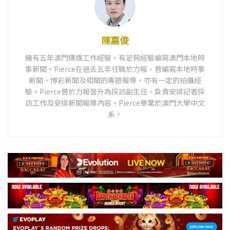
陳嘉俊
擁有五年澳門傳媒工作經驗，有足夠經驗編寫澳門本地時
事新聞。Pierce在過去五年任職於力報，曾編寫本地時事
新聞、博彩新聞及相關的專題報導，亦有一定的拍攝經
驗。Pierce曾於力報晉升為採訪副主任，負責安排記者採
訪工作及安排新聞報導內容。Pierce畢業於澳門大學中文
系。