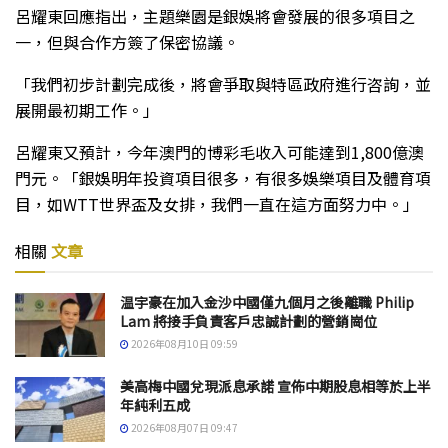
呂耀東回應指出，主題樂園是銀娛將會發展的很多項目之
一，但與合作方簽了保密協議。
「我們初步計劃完成後，將會爭取與特區政府進行咨詢，並
展開最初期工作。」
呂耀東又預計，今年澳門的博彩毛收入可能達到1,800億澳
門元。「銀娛明年投資項目很多，有很多娛樂項目及體育項
目，如WTT世界盃及女排，我們一直在這方面努力中。」
相關
文章
温宇豪在加入金沙中國僅九個月之後離職 Philip
Lam 將接手負責客戶忠誠計劃的營銷崗位
2026年08月10日 09:59
美高梅中國兌現派息承諾 宣佈中期股息相等於上半
年純利五成
2026年08月07日 09:47