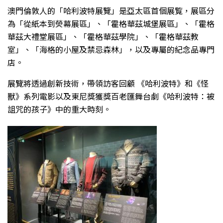
澳門倫敦人的「哈利波特展覽」是亞太區首個展覧，展區分
為「從紙本到熒幕展區」、「霍格華茲城堡展區」、「霍格
華茲大禮堂展區」、「霍格華茲學院」、「霍格華茲教
室」、「海格的小屋及禁忌森林」，以及專屬的紀念品專門
店。
展覽將透過創新技術，帶領訪客回顧 《哈利波特》和《怪
獸》系列電影以及東尼獎獲獎百老匯舞台劇《哈利波特：被
詛咒的孩子》中的重大時刻。