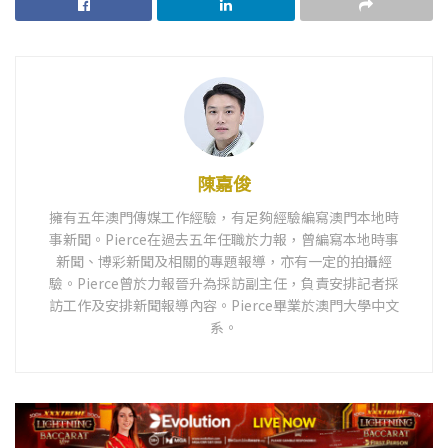
陳嘉俊
擁有五年澳門傳媒工作經驗，有足夠經驗編寫澳門本地時
事新聞。Pierce在過去五年任職於力報，曾編寫本地時事
新聞、博彩新聞及相關的專題報導，亦有一定的拍攝經
驗。Pierce曾於力報晉升為採訪副主任，負責安排記者採
訪工作及安排新聞報導內容。Pierce畢業於澳門大學中文
系。