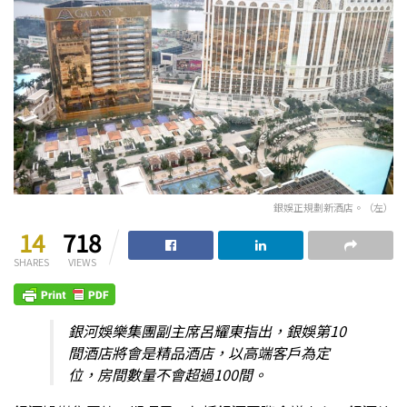
銀娛正規劃新酒店。（左）
14
718
SHARES
VIEWS
銀河娛樂集團副主席呂耀東指出，銀娛第10
間酒店將會是精品酒店，以高端客戶為定
位，房間數量不會超過100間。