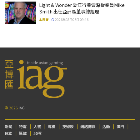
Light & Wonder 委任行業資深從業員Mike
Smith 出任亞洲區董事總經理
本思齊
2026年08月06日 09:46
© 2026
IAG
新聞
特寫
人物
專欄
技術談
網絡博彩
活動
澳門
日本
區域
50强