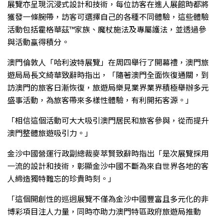
展覽亦呈現沉浸式設計和技術，每位訪客在進人展館時都將
獲發一條腕帶，訪客可選擇自己的各種不同體驗，這些體驗
活動包括霍格華茲™家族、魔杖施法及專屬護法，並透過參
與活動赢得積分。
澳門倫敦人「哈利波特展覽」在周四舉行了開幕禮，澳門旅
遊局局長文綺華致辭時指出，「隨著澳門全面恢復通關，到
訪澳門的旅客日漸恢復，旅遊局樂見業界業界積極舉辦多元
盛事活動，為旅客帶來多樣性體驗，有利開拓客源。」
「相信這個活動可大大吸引澳門居民和旅客參與，從而提升
澳門整體旅遊吸引力。」
金沙中國營運行政副總裁麥萃賢致辭時指出「是次展覽採用
一流的設計和技術，彰顯金沙中國不斷為來自世界各地的客
人締造獨特難忘的珍貴時刻。」
「這個開創性的巡迥展覽不僅為金沙中國豐富且多元化的非
博彩項目注人力量，同時亦助力澳門特區政府旅遊局推動