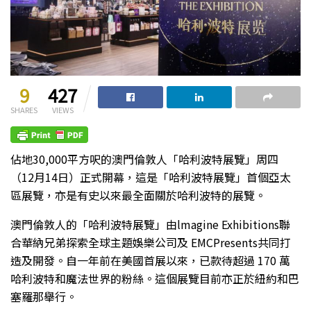
9
427
SHARES
VIEWS
佔地30,000平方呎的澳門倫敦人「哈利波特展覽」周四
（12月14日）正式開幕，這是「哈利波特展覽」首個亞太
區展覽，亦是有史以來最全面關於哈利波特的展覽。
澳門倫敦人的「哈利波特展覽」由lmagine Exhibitions聯
合華納兄弟探索全球主題娛樂公司及 EMCPresents共同打
造及開發。自一年前在美國首展以來，已款待超過 170 萬
哈利波特和魔法世界的粉絲。這個展覽目前亦正於紐約和巴
塞羅那舉行。