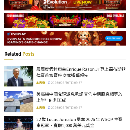
Related
Posts
晨麗度假村東主Enrique Razon Jr 登上福布斯菲
律賓首富寶座 身家遙遙領先
本思齊
2026年08月07日 09:57
美高梅中國兌現派息承諾 宣佈中期股息相等於
上半年純利五成
本思齊
2026年08月07日 09:47
22 歲 Lucas Jumalon 勇奪 2026 年 WSOP 主賽
事冠軍，贏取1,000 萬美元獎金