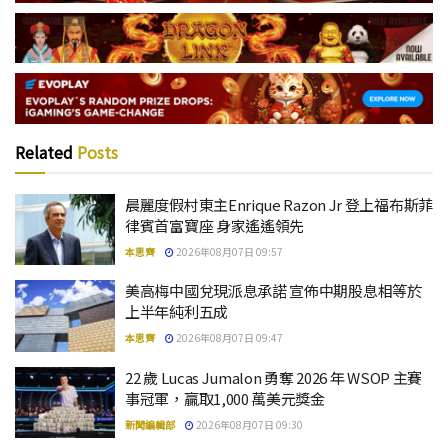
Related
Posts
晨麗度假村東主Enrique Razon Jr 登上福布斯菲
律賓首富寶座 身家遙遙領先
本思齊
2026年08月07日 09:57
美高梅中國兌現派息承諾 宣佈中期股息相等於
上半年純利五成
本思齊
2026年08月07日 09:47
22 歲 Lucas Jumalon 勇奪 2026 年 WSOP 主賽
事冠軍，贏取1,000 萬美元獎金
新聞編輯部
2026年08月07日 09:30