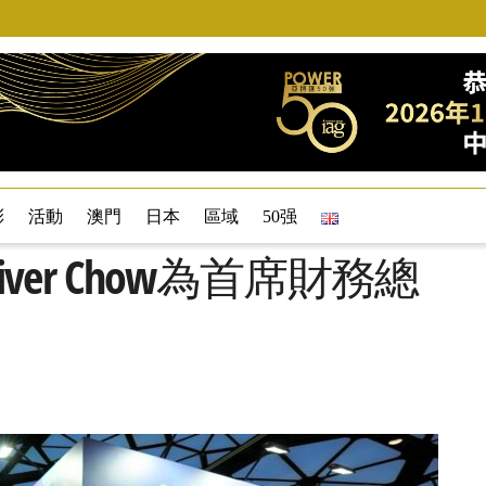
彩
活動
澳門
日本
區域
50强
命Oliver Chow為首席財務總