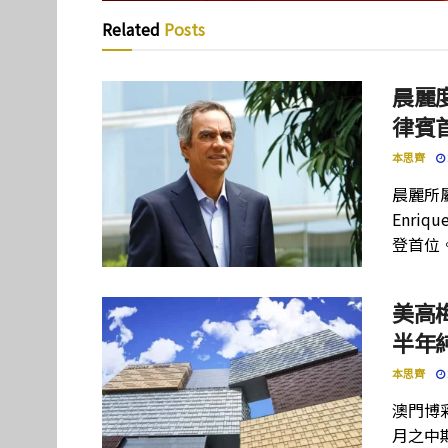
Related
Posts
晨麗度
律賓
本思齊
晨麗所屬母
Enriq
登首位
美高
半年
本思齊
澳門博彩
月之中期