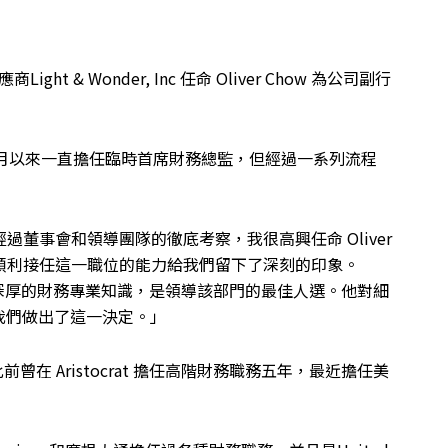
ht & Wonder, Inc 任命 Oliver Chow 為公司副行
8月以來一直擔任臨時首席財務總監，但經過一系列流程
 表示：「經過董事會和領導團隊的徹底考察，我很高興任命 Oliver
er順利接任這一職位的能力給我們留下了深刻的印象。
以及深厚的財務專業知識，是領導該部門的最佳人選。他對細
我們做出了這一決定。」
er，此前曾在 Aristocrat 擔任高階財務職務五年，最近擔任美