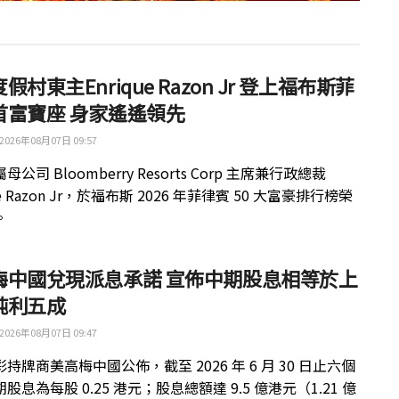
假村東主Enrique Razon Jr 登上福布斯菲
首富寶座 身家遙遙領先
2026年08月07日 09:57
公司 Bloomberry Resorts Corp 主席兼行政總裁
ue Razon Jr，於福布斯 2026 年菲律賓 50 大富豪排行榜榮
。
梅中國兌現派息承諾 宣佈中期股息相等於上
純利五成
2026年08月07日 09:47
持牌商美高梅中國公佈，截至 2026 年 6 月 30 日止六個
股息為每股 0.25 港元；股息總額達 9.5 億港元（1.21 億