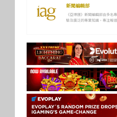
新聞編輯部
《亞博匯》新聞編輯部由多名
驗及廣泛的專業知識，專注報