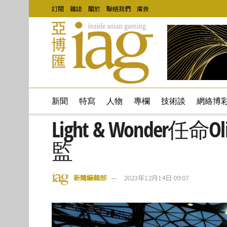
訂閱
雜誌
關於
聯絡我們
廣告
新聞
特寫
人物
專欄
技術談
網絡博
Light & Wonder任
監
新聞編輯部
2023年12月14日 09:07