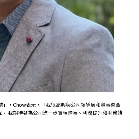
財務總監」，Chow表示，「我很高興與公司領導層和董事會合
況。 我期待著為公司進一步實現增長、利潤提升和財務執