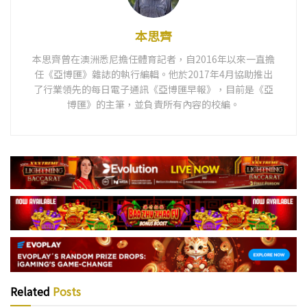
本思齊
本思齊曾在澳洲悉尼擔任體育記者，自2016年以來一直擔
任《亞博匯》雜誌的執行編輯。他於2017年4月協助推出
了行業領先的每日電子通訊《亞博匯早報》，目前是《亞
博匯》的主筆，並負責所有內容的校編。
Related
Posts