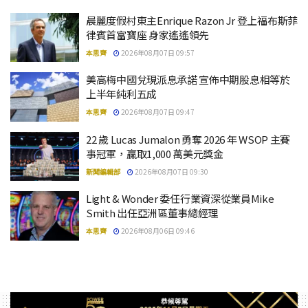
晨麗度假村東主Enrique Razon Jr 登上福布斯菲
律賓首富寶座 身家遙遙領先
本思齊
2026年08月07日 09:57
美高梅中國兌現派息承諾 宣佈中期股息相等於
上半年純利五成
本思齊
2026年08月07日 09:47
22 歲 Lucas Jumalon 勇奪 2026 年 WSOP 主賽
事冠軍，贏取1,000 萬美元獎金
新聞編輯部
2026年08月07日 09:30
Light & Wonder 委任行業資深從業員Mike
Smith 出任亞洲區董事總經理
本思齊
2026年08月06日 09:46