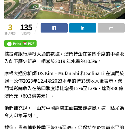
3
135
SHARES
VIEWS
據投資銀行摩根大通的數據，澳門博企在第四季度的中場收
入創下歷史新高，相當於2019 年水準的105%。
摩根大通分析師 DS Kim、Mufan Shi 和 Selina Li 在澳門於
週一公佈2023年12月及2023財年的博彩總收入後表示，澳
門博彩總收入在第四季度環比增長12%至13%，達到486億
澳門元（60.3億美元）。
他們補充說，「由於中國經濟正面臨宏觀逆風，這一點尤為
令人印象深刻。」
據信，貴賓博彩按季下降3%至4%，仍保持在疫情前水平的