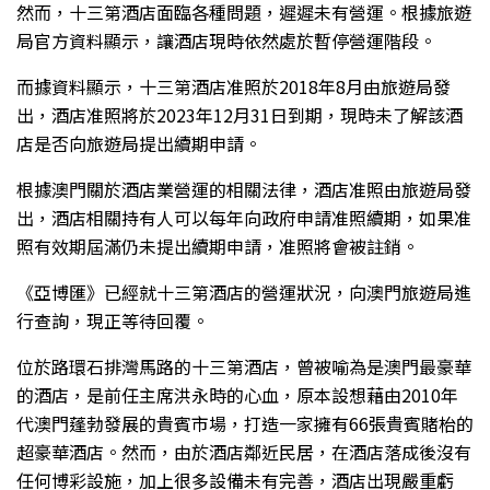
然而，十三第酒店面臨各種問題，遲遲未有營運。根據旅遊
局官方資料顯示，讓酒店現時依然處於暫停營運階段。
而據資料顯示，十三第酒店准照於2018年8月由旅遊局發
出，酒店准照將於2023年12月31日到期，現時未了解該酒
店是否向旅遊局提出續期申請。
根據澳門關於酒店業營運的相關法律，酒店准照由旅遊局發
出，酒店相關持有人可以每年向政府申請准照續期，如果准
照有效期屆滿仍未提出續期申請，准照將會被註銷。
《亞博匯》已經就十三第酒店的營運狀況，向澳門旅遊局進
行查詢，現正等待回覆。
位於路環石排灣馬路的十三第酒店，曾被喻為是澳門最豪華
的酒店，是前任主席洪永時的心血，原本設想藉由2010年
代澳門蓬勃發展的貴賓市場，打造一家擁有66張貴賓賭枱的
超豪華酒店。然而，由於酒店鄰近民居，在酒店落成後沒有
任何博彩設施，加上很多設備未有完善，酒店出現嚴重虧