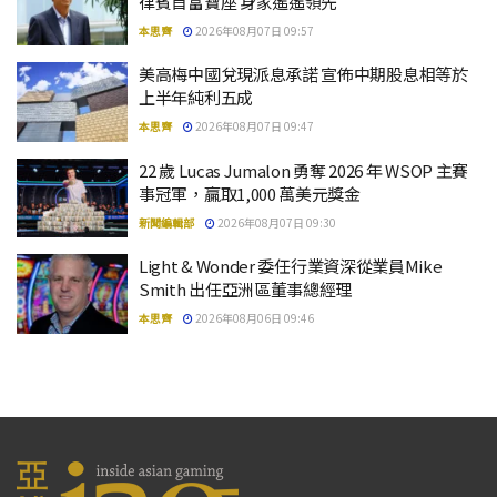
律賓首富寶座 身家遙遙領先
本思齊
2026年08月07日 09:57
美高梅中國兌現派息承諾 宣佈中期股息相等於
上半年純利五成
本思齊
2026年08月07日 09:47
22 歲 Lucas Jumalon 勇奪 2026 年 WSOP 主賽
事冠軍，贏取1,000 萬美元獎金
新聞編輯部
2026年08月07日 09:30
Light & Wonder 委任行業資深從業員Mike
Smith 出任亞洲區董事總經理
本思齊
2026年08月06日 09:46