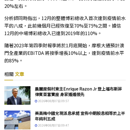
20%左右。
分析師同時指出，12月的整體博彩總收入首次達到疫情前水
平的八成，此前幾個月已經恢復至70%至75%之間。據信
12月的中場博彩總收入已達到2019年的110%。
隨著2023年第四季財報季將於1月底開始，摩根大通預計澳
門全產業的EBITDA 將按季增長10%以上，達到疫情前水平
的85%。
相關
文章
晨麗度假村東主Enrique Razon Jr 登上福布斯菲
律賓首富寶座 身家遙遙領先
2026年08月07日 09:57
美高梅中國兌現派息承諾 宣佈中期股息相等於上半
年純利五成
2026年08月07日 09:47