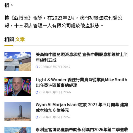
損。
據《亞博匯》報導，在2023年2月，澳門初級法院刊登公
報，十三酒店管理一人有限公司處於破產狀態。
相關
文章
美高梅中國兌現派息承諾 宣佈中期股息相等於上半
年純利五成
2026年08月07日 09:47
Light & Wonder 委任行業資深從業員Mike Smith
出任亞洲區董事總經理
2026年08月06日 09:46
Wynn Al Marjan Island定於 2027 年 9 月開幕 建築
成本追加 6 億美元
2026年08月05日 09:57
永利皇宮博彩贏額帶動永利澳門2026年第二季營收