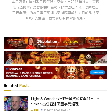
本思齊曾在澳洲悉尼擔任體育記者，自2016年以來一直擔
任《亞博匯》雜誌的執行編輯。他於2017年4月協助推出
了行業領先的每日電子通訊《亞博匯早報》，目前是《亞
博匯》的主筆，並負責所有內容的校編。
Related
Posts
Light & Wonder 委任行業資深從業員Mike
Smith 出任亞洲區董事總經理
本思齊
2026年08月06日 09:46