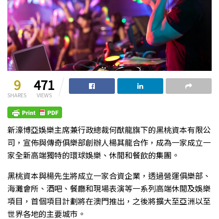
9
471
SHARES
VIEWS
新濠博亞娛樂主席兼行政總裁何猷龍旗下的黑桃資本有限公
司，宣佈與傳奇俱樂部創辦人楊其龍合作，成為一家成立一
家全新高端獨特的環球娛樂、休閒和餐飲的集團。
黑桃資本與楊先生將成立一家合資企業，透過營運俱樂部、
海灘會所、酒吧、餐廳和現場表演等一系列高端休閒及娛樂
項目，首個項目計劃將在澳門推出，之後將擴大至亞洲以至
世界各地的主要城市。