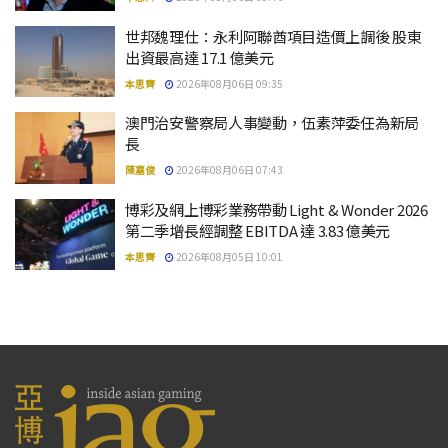
世邦魏理仕：永利阿聯酋項目造價上調後 股東
出資最高達 17.1 億美元
本思齊
2026年08月06日 09:35
澳門治安警察局人事變動，伍素萍委任為新局
長
陳嘉俊
2026年08月06日 07:43
博彩及網上博彩業務帶動 Light & Wonder 2026
第二季增長經調整 EBITDA 達 3.83 億美元
本思齊
2026年08月05日 10:01