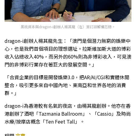
黑桃資本與dragon-i創辦人楊其龍（左）簽訂諒解備忘錄。
dragon-i創辦人楊其龍先生：「澳門是個潛力無窮的娛樂中
心，也是我們首個項目的理想選址。拉斯維加斯大道的博彩
收入佔總收入40%，而另外的60%則為非博彩收入，可見澳
門的非博彩行業存在著巨大的發展空間。」
「合資企業的目標是開發娛樂3.0，把AR/AI/CGI和實體休閒
整合，吸引更多來自中國內地、東南亞和世界各地的消費
群。」
dragon-i為香港較有名氣的夜店，由楊其龍創辦。他亦在香
港創辦了酒吧「Tazmania Ballroom」、「Cassio」及時尚
水療/按摩店概念「Ten Feet Tall」。
相關
文章