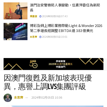
澳門治安警察局人事變動，伍素萍委任為新局
長
陳嘉俊
2026年08月06日 07:43
博彩及網上博彩業務帶動 Light & Wonder 2026
第二季增長經調整 EBITDA 達 3.83 億美元
本思齊
2026年08月05日 10:01
因澳門復甦及新加坡表現優
異，惠譽上調LVS集團評級
本思齊
2024年02月05日 10:36