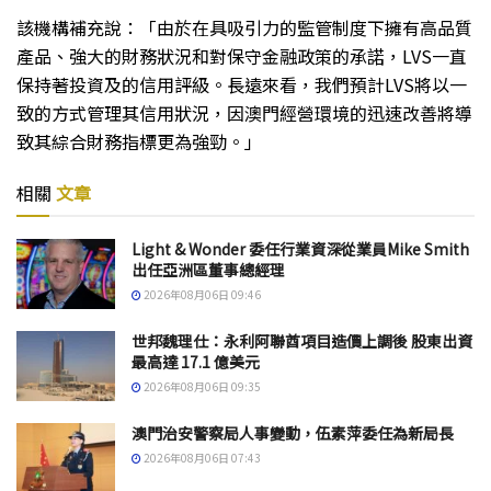
該機構補充說：「由於在具吸引力的監管制度下擁有高品質
產品、強大的財務狀況和對保守金融政策的承諾，LVS一直
保持著投資及的信用評級。長遠來看，我們預計LVS將以一
致的方式管理其信用狀況，因澳門經營環境的迅速改善將導
致其綜合財務指標更為強勁。」
相關
文章
Light & Wonder 委任行業資深從業員Mike Smith
出任亞洲區董事總經理
2026年08月06日 09:46
世邦魏理仕：永利阿聯酋項目造價上調後 股東出資
最高達 17.1 億美元
2026年08月06日 09:35
澳門治安警察局人事變動，伍素萍委任為新局長
2026年08月06日 07:43