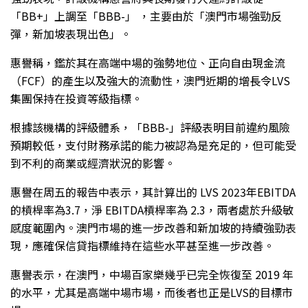
「BB+」上調至「BBB-」 ，主要由於「澳門市場強勁反
彈，新加坡表現出色」。
惠譽稱，鑑於其在高端中場的強勢地位、正向自由現金流
（FCF）的產生以及強大的流動性，澳門近期的增長令LVS
集團保持在投資等級指標。
根據該機構的評級體系，「BBB-」評級表明目前違約風險
預期較低，支付財務承諾的能力被認為是充足的，但可能受
到不利的商業或經濟狀況的影響。
惠譽在周五的報告中表示，其計算出的 LVS 2023年EBITDA
的槓桿率為3.7，淨 EBITDA槓桿率為 2.3，兩者處於升級敏
感度範圍內。澳門市場的進一步改善和新加坡的持續強勁表
現，應確保信貸指標維持在這些水平甚至進一步改善。
惠譽表示，在澳門，中場百家樂幾乎已完全恢復至 2019 年
的水平，尤其是高端中場市場，而後者也正是LVS的目標市