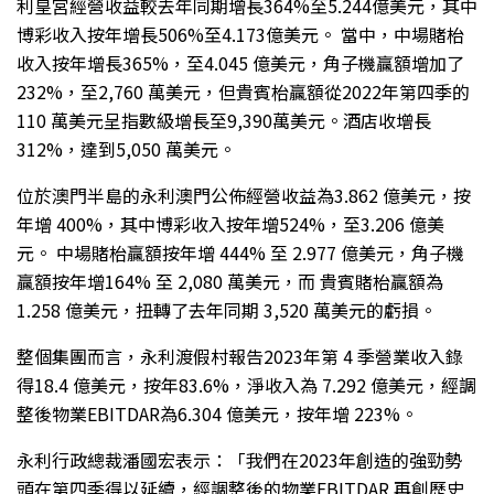
利皇宮經營收益較去年同期增長364%至5.244億美元，其中
博彩收入按年增長506%至4.173億美元。 當中，中場賭枱
收入按年增長365%，至4.045 億美元，角子機贏額增加了
232%，至2,760 萬美元，但貴賓枱贏額從2022年第四季的
110 萬美元呈指數級增長至9,390萬美元。酒店收增長
312%，達到5,050 萬美元。
位於澳門半島的永利澳門公佈經營收益為3.862 億美元，按
年增 400%，其中博彩收入按年增524%，至3.206 億美
元。 中場賭枱贏額按年增 444% 至 2.977 億美元，角子機
贏額按年增164% 至 2,080 萬美元，而 貴賓賭枱贏額為
1.258 億美元，扭轉了去年同期 3,520 萬美元的虧損。
整個集團而言，永利渡假村報告2023年第 4 季營業收入錄
得18.4 億美元，按年83.6%，淨收入為 7.292 億美元，經調
整後物業EBITDAR為6.304 億美元，按年增 223%。
永利行政總裁潘國宏表示：「我們在2023年創造的強勁勢
頭在第四季得以延續，經調整後的物業EBITDAR 再創歷史