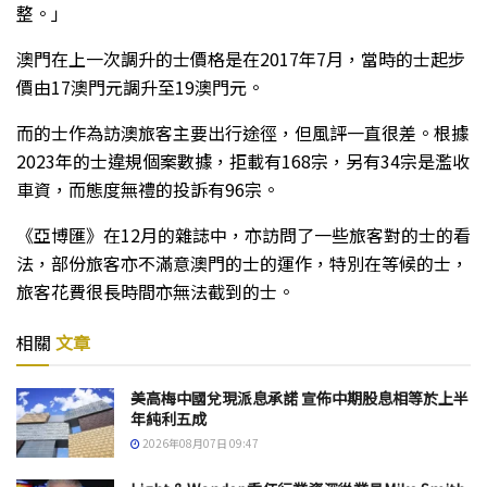
整。」
澳門在上一次調升的士價格是在2017年7月，當時的士起步
價由17澳門元調升至19澳門元。
而的士作為訪澳旅客主要出行途徑，但風評一直很差。根據
2023年的士違規個案數據，拒載有168宗，另有34宗是濫收
車資，而態度無禮的投訴有96宗。
《亞博匯》在12月的雜誌中，亦訪問了一些旅客對的士的看
法，部份旅客亦不滿意澳門的士的運作，特別在等候的士，
旅客花費很長時間亦無法截到的士。
相關
文章
美高梅中國兌現派息承諾 宣佈中期股息相等於上半
年純利五成
2026年08月07日 09:47