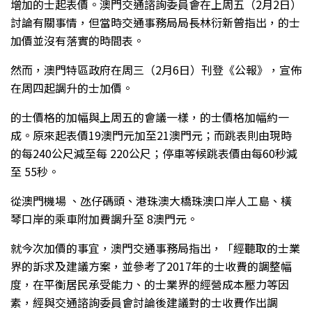
增加的士起表價。澳門交通諮詢委員會在上周五（2月2日）
討論有關事情，但當時交通事務局局長林衍新曾指出，的士
加價並沒有落實的時間表。
然而，澳門特區政府在周三（2月6日）刊登《公報》，宣佈
在周四起調升的士加價。
的士價格的加幅與上周五的會議一樣，的士價格加幅約一
成。原來起表價19澳門元加至21澳門元；而跳表則由現時
的每240公尺減至每 220公尺；停車等候跳表價由每60秒減
至 55秒。
從澳門機場 、氹仔碼頭、港珠澳大橋珠澳口岸人工島、橫
琴口岸的乘車附加費調升至 8澳門元。
就今次加價的事宜，澳門交通事務局指出，「經聽取的士業
界的訴求及建議方案，並參考了2017年的士收費的調整幅
度，在平衡居民承受能力、的士業界的經營成本壓力等因
素，經與交通諮詢委員會討論後建議對的士收費作出調