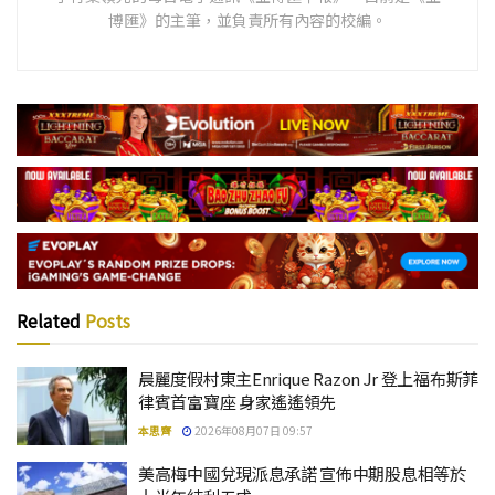
博匯》的主筆，並負責所有內容的校編。
Related
Posts
晨麗度假村東主Enrique Razon Jr 登上福布斯菲
律賓首富寶座 身家遙遙領先
本思齊
2026年08月07日 09:57
美高梅中國兌現派息承諾 宣佈中期股息相等於