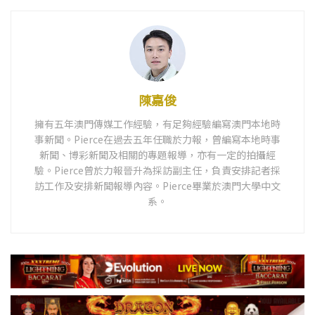
陳嘉俊
擁有五年澳門傳媒工作經驗，有足夠經驗編寫澳門本地時
事新聞。Pierce在過去五年任職於力報，曾編寫本地時事
新聞、博彩新聞及相關的專題報導，亦有一定的拍攝經
驗。Pierce曾於力報晉升為採訪副主任，負責安排記者採
訪工作及安排新聞報導內容。Pierce畢業於澳門大學中文
系。