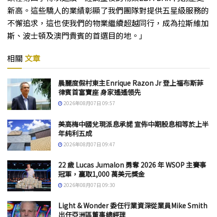
新高。這些驕人的業績彰顯了我們團隊對提供五星級服務的
不懈追求，這也使我們的物業繼續超越同行，成為拉斯維加
斯、波士頓及澳門貴賓的首選目的地。」
相關
文章
晨麗度假村東主Enrique Razon Jr 登上福布斯菲
律賓首富寶座 身家遙遙領先
2026年08月07日 09:57
美高梅中國兌現派息承諾 宣佈中期股息相等於上半
年純利五成
2026年08月07日 09:47
22 歲 Lucas Jumalon 勇奪 2026 年 WSOP 主賽事
冠軍，贏取1,000 萬美元獎金
2026年08月07日 09:30
Light & Wonder 委任行業資深從業員Mike Smith
出任亞洲區董事總經理