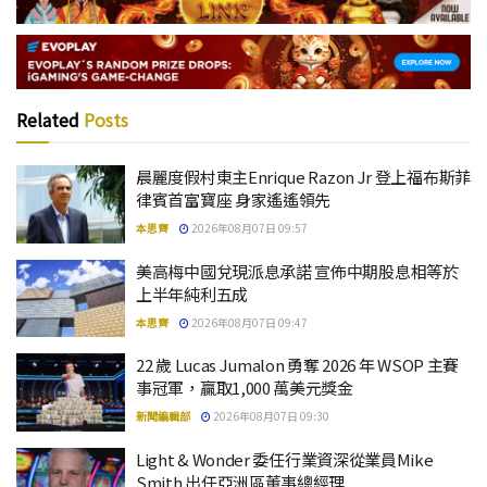
Related
Posts
晨麗度假村東主Enrique Razon Jr 登上福布斯菲
律賓首富寶座 身家遙遙領先
本思齊
2026年08月07日 09:57
美高梅中國兌現派息承諾 宣佈中期股息相等於
上半年純利五成
本思齊
2026年08月07日 09:47
22 歲 Lucas Jumalon 勇奪 2026 年 WSOP 主賽
事冠軍，贏取1,000 萬美元獎金
新聞編輯部
2026年08月07日 09:30
Light & Wonder 委任行業資深從業員Mike
Smith 出任亞洲區董事總經理