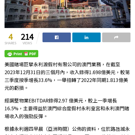
4
214
SHARES
VIEWS
美國賭場巨擘永利渡假村有限公司的澳門業務，在截至
2023年12月31日的三個月內，收入錄得1.698億美元，較第
三季度按季增長33.6%，一舉扭轉了2022年同期1.813億美
元的虧損。
經調整物業EBITDAR錄得2.97 億美元，較上一季增長
16.5%，主要得益於澳門綜合度假村永利皇宮和永利澳門賭
場收入的強勁反彈。
根據永利週四早晨（亞洲時間）公佈的資料，位於路氹城永