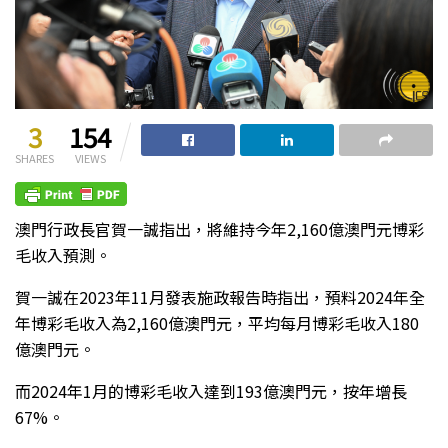
3
154
SHARES
VIEWS
澳門行政長官賀一誠指出，將維持今年
2,160
億澳門元博彩
毛收入預測。
賀一誠在
2023
年
11
月發表施政報告時指出，預料
2024
年全
年博彩毛收入為
2,160
億澳門元，平均每月博彩毛收入
180
億澳門元。
而
2024
年
1
月的博彩毛收入達到
193
億澳門元，按年增長
67%
。