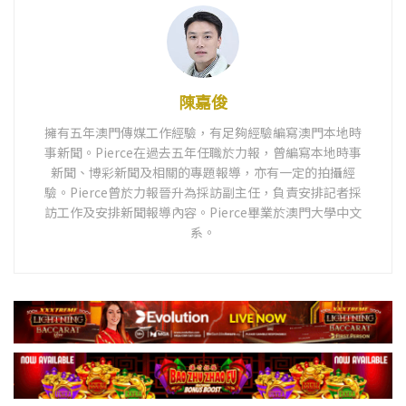
陳嘉俊
擁有五年澳門傳媒工作經驗，有足夠經驗編寫澳門本地時
事新聞。Pierce在過去五年任職於力報，曾編寫本地時事
新聞、博彩新聞及相關的專題報導，亦有一定的拍攝經
驗。Pierce曾於力報晉升為採訪副主任，負責安排記者採
訪工作及安排新聞報導內容。Pierce畢業於澳門大學中文
系。