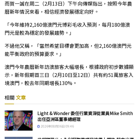
而賀一誠在周二（
2
月
13
日）下午向傳媒指出，按照今年農
曆新年情況來看，相信經濟發展穩定向好。
「今年維持
2,160
億澳門元博彩毛收入預測，每月
180
億澳
門元是較為穩定的發展趨勢。」
不過他又稱，「當然希望目標會更加高，但
2,160
億澳門元
能平衡政府的預算要求。」
澳門今年農曆新年訪澳旅客大幅增長，根據政府初步數據顯
示，新年假期首三日（
2
月
10
日至
12
日）共有約
51
萬旅客入
境澳門，較去年同期增長
130%
。
相關
文章
Light & Wonder 委任行業資深從業員Mike Smith
出任亞洲區董事總經理
2026年08月06日 09:46