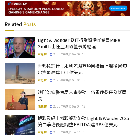
Related
Posts
Light & Wonder 委任行業資深從業員Mike
Smith 出任亞洲區董事總經理
本思齊
2026年08月06日 09:46
世邦魏理仕：永利阿聯酋項目造價上調後 股東
出資最高達 17.1 億美元
本思齊
2026年08月06日 09:35
澳門治安警察局人事變動，伍素萍委任為新局
長
陳嘉俊
2026年08月06日 07:43
博彩及網上博彩業務帶動 Light & Wonder 2026
第二季增長經調整 EBITDA 達 3.83 億美元
本思齊
2026年08月05日 10:01