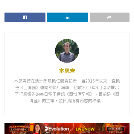
本思齊
本思齊曾在澳洲悉尼擔任體育記者，自2016年以來一直擔
任《亞博匯》雜誌的執行編輯。他於2017年4月協助推出
了行業領先的每日電子通訊《亞博匯早報》，目前是《亞
博匯》的主筆，並負責所有內容的校編。