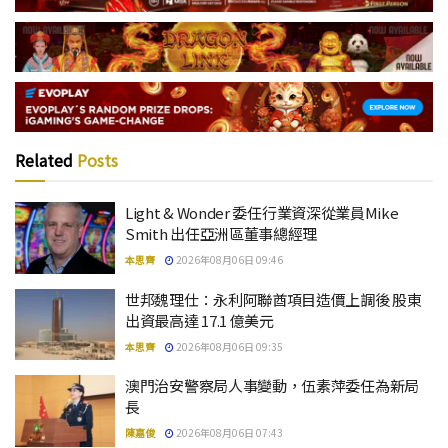
Related
Posts
Light & Wonder 委任行業資深從業員Mike
Smith 出任亞洲區董事總經理
本思齊
2026年08月06日 09:46
世邦魏理仕：永利阿聯酋項目造價上調後 股東
出資最高達 17.1 億美元
本思齊
2026年08月06日 09:35
澳門治安警察局人事變動，伍素萍委任為新局
長
陳嘉俊
2026年08月06日 07:43