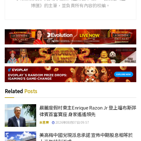
博匯》的主筆，並負責所有內容的校編。
Related
Posts
晨麗度假村東主Enrique Razon Jr 登上福布斯菲
律賓首富寶座 身家遙遙領先
本思齊
2026年08月07日 09:57
美高梅中國兌現派息承諾 宣佈中期股息相等於