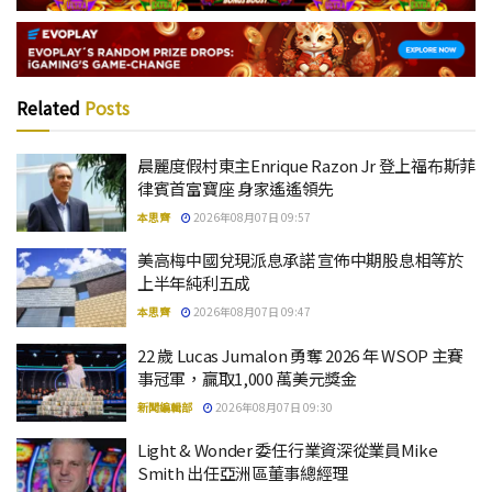
Related
Posts
晨麗度假村東主Enrique Razon Jr 登上福布斯菲
律賓首富寶座 身家遙遙領先
本思齊
2026年08月07日 09:57
美高梅中國兌現派息承諾 宣佈中期股息相等於
上半年純利五成
本思齊
2026年08月07日 09:47
22 歲 Lucas Jumalon 勇奪 2026 年 WSOP 主賽
事冠軍，贏取1,000 萬美元獎金
新聞編輯部
2026年08月07日 09:30
Light & Wonder 委任行業資深從業員Mike
Smith 出任亞洲區董事總經理