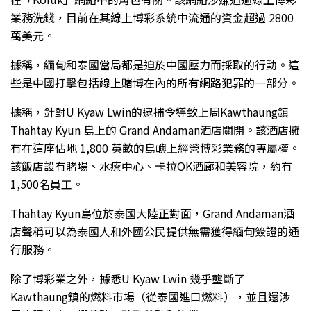
業務洗錢，目前在其線上博彩系統中流通的資金超過 2800
萬美元。
據稱，緬甸和泰國當局都是迫於中國壓力而採取的行動。這
些是中國打擊包括線上賭博在內的所有網路犯罪的一部分。
據稱，針對U Kyaw Lwin的逮捕令導致上​​周Kawthaung鎮
Thahtay Kyun 島上的 Grand Andaman酒店關閉。該酒店擁
有在這座佔地 1,800 英畝的島嶼上經營博彩業務的專屬權。
該飯店設有賭場、水療中心、卡拉OK酒廊和美容院，約有
1,500名員工。
Thahtay Kyun島位於泰國大陸正對面，Grand Andaman酒
店聲稱可以為泰國人和外國公民提供無需獲得緬甸簽證的​​通
行服務。
除了博彩業之外，據悉U Kyaw Lwin 幾乎壟斷了
Kawthaung鎮的燃料市場（從泰國進口燃料），並且還涉