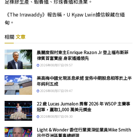
足橡膠生產、蝦養殖、珍珠養殖和漁業。
《The Irrawaddy》報告稱，U Kyaw Lwin據信躲藏在緬
甸。
相關
文章
晨麗度假村東主Enrique Razon Jr 登上福布斯菲
律賓首富寶座 身家遙遙領先
2026年08月07日 09:57
美高梅中國兌現派息承諾 宣佈中期股息相等於上半
年純利五成
2026年08月07日 09:47
22 歲 Lucas Jumalon 勇奪 2026 年 WSOP 主賽事
冠軍，贏取1,000 萬美元獎金
2026年08月07日 09:30
Light & Wonder 委任行業資深從業員Mike Smith
出任亞洲區董事總經理