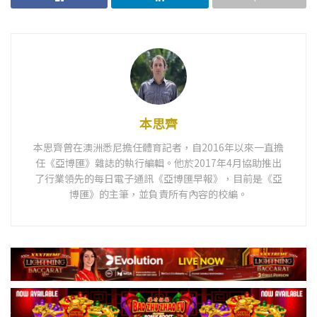
本思齊
本思齊曾在澳洲悉尼擔任體育記者，自2016年以來一直擔
任《亞博匯》雜誌的執行編輯。他於2017年4月協助推出
了行業領先的每日電子通訊《亞博匯早報》，目前是《亞
博匯》的主筆，並負責所有內容的校編。