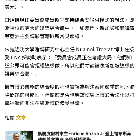
美元）。
CNA稱現任委員會成員似乎支持綜合度假村模式的想法，即
賭場位於更大的娛樂綜合體中，一如澳門、新加坡和菲律賓
等亞洲主要博彩管轄區所常見那樣。
朱拉隆功大學賭博研究中心主任 Nualnoi Treerat 博士在接
受 CNA 採訪時表示：「委員會成員正在考慮大局。他們知
道公眾可能會拒絕這樣做，所以他們才談論像新加坡這樣的
娛樂綜合體。」
擁有博彩業務的綜合度假村也被視為解決泰國嚴重的地下賭
場問題的可能性，但關於是否也應該使線上博彩合法化以打
擊猖獗的非法在線賭博仍備受爭議。
相關
文章
晨麗度假村東主Enrique Razon Jr 登上福布斯菲
律賓首富寶座 身家遙遙領先