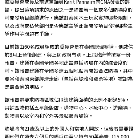
據委員會成員及前進黨議員Karit Pannaim向CNA發表的評
論，提出這項請求的原因之一是諸如若一個或多個賭場度假
村開發項目繼續進行，應該對泰國本土玩家實施哪些限制，
以及政府或私營部門是否應該主導此類開發項目發揮哪些主
導作用等問題有爭議。
目前該由60名成員組成的委員會是在泰國總理赛塔·他威信
於8月上台後組建，與上屆政府有別。上屆政府曾撰寫一份
報告，建議在泰國全國各地建設包括賭場在內的綜合度假
村。該報告建議在全國多達五個地點內開設合法賭場，其中
曼谷和泰國東部經濟走廊（包括芭堤雅和羅勇等地）被認為
是最合適的地點。
該報告還要求賭場區域佔IR總建築面積的比例不超過5%，
其餘區域包括五星級飯店、購物中心、水療中心、遊樂場、
動物園以及室內和室外等景點體育場館。
賭場將向21歲及以上的外國人和當地人開放，但後者需要證
明他們在過去六個月的帳戶中至少持有50萬泰銖（15,000