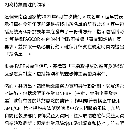
列為持續關注的領域。
這個東南亞國家於2021年6月首次被列入灰名單，但早前表
示打算在今年年底前滿足被移出灰名單的所有要求。其中包
括總統馬科斯於去年年底發布了一份備忘錄，指示包括博彩
監管機構PAGCOR 在內的44 個政府機構「審查和評估」其
要求，並採取一切必要行動，確保菲律賓在規定時間內退出
「灰名單」。
根據 FATF披露治信息，菲律賓「已採取措施改進其反洗錢/
反恐融資制度，包括識別和調查恐怖主義融資案件」。
然而，其指出，該國應繼續努力實施其行動計劃，以解決管
控缺陷，包括證明正在對 DNFBP（指定非金融企業及專
業）進行有效的基於風險的監管； 證明監管機構正在使用
AML/CFT管控措施來降低與賭場中介人相關的風險；加強
和簡化執法部門取得受益人資訊，並採取措施確保受益人資
訊準確及最新；顯示針對風險增加洗錢調查和檢控；並表明