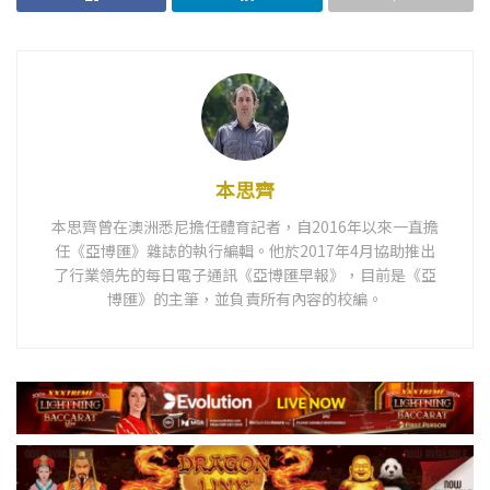
本思齊
本思齊曾在澳洲悉尼擔任體育記者，自2016年以來一直擔
任《亞博匯》雜誌的執行編輯。他於2017年4月協助推出
了行業領先的每日電子通訊《亞博匯早報》，目前是《亞
博匯》的主筆，並負責所有內容的校編。