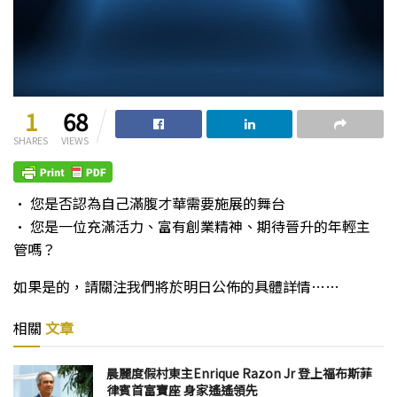
1
68
SHARES
VIEWS
• 您是否認為自己滿腹才華需要施展的舞台
• 您是一位充滿活力、富有創業精神、期待晉升的年輕主
管嗎？
如果是的，請關注我們將於明日公佈的具體詳情……
相關
文章
晨麗度假村東主Enrique Razon Jr 登上福布斯菲
律賓首富寶座 身家遙遙領先