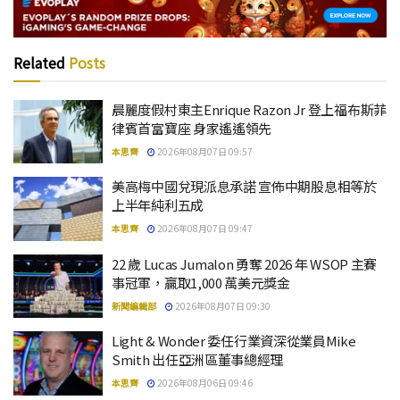
Related
Posts
晨麗度假村東主Enrique Razon Jr 登上福布斯菲
律賓首富寶座 身家遙遙領先
本思齊
2026年08月07日 09:57
美高梅中國兌現派息承諾 宣佈中期股息相等於
上半年純利五成
本思齊
2026年08月07日 09:47
22 歲 Lucas Jumalon 勇奪 2026 年 WSOP 主賽
事冠軍，贏取1,000 萬美元獎金
新聞編輯部
2026年08月07日 09:30
Light & Wonder 委任行業資深從業員Mike
Smith 出任亞洲區董事總經理
本思齊
2026年08月06日 09:46