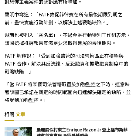
對恐怖主義案件的起訴應有所增加。
聲明中寫道：「FATF敦促菲律賓在所有最後期限到期之
前，盡快實施行動計劃，以解決上述戰略缺陷。」
越南也被列入「灰名單」，不過金融行動特別工作組表示，
該國選擇推遲報告其滿足要求取得進展的最後期限。
FATF 解釋說：「受到加強監管的司法管轄區正在積極與
FATF 合作，解決其反洗錢、反恐融資和擴散融資制度中的
戰略缺陷。」
「當 FATF 將某個司法管轄區置於加強監控之下時，這意味
著該國已承諾在商定的時間範圍內迅速解決確定的缺陷，並
將受到加強監控。」
相關
文章
晨麗度假村東主Enrique Razon Jr 登上福布斯菲
律賓首富寶座 身家遙遙領先