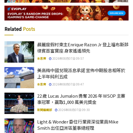
Related
Posts
晨麗度假村東主Enrique Razon Jr 登上福布斯菲
律賓首富寶座 身家遙遙領先
本思齊
2026年08月07日 09:57
美高梅中國兌現派息承諾 宣佈中期股息相等於
上半年純利五成
本思齊
2026年08月07日 09:47
22 歲 Lucas Jumalon 勇奪 2026 年 WSOP 主賽
事冠軍，贏取1,000 萬美元獎金
新聞編輯部
2026年08月07日 09:30
Light & Wonder 委任行業資深從業員Mike
Smith 出任亞洲區董事總經理