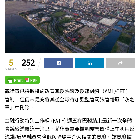
5
252
SHARES
VIEWS
菲律賓已採取措施改善其反洗錢及反恐融資（AML/CFT）
管制，但仍未足夠將其從全球待加強監管司法管轄區「灰名
單」中刪除。
金融行動特別工作組 (FATF) 週五在巴黎結束最新一次全體
會議後透露這一消息，菲律賓需要證明監管機構正在利用反
洗錢/反恐融資來降低與賭場中介人相關的風險，該風險被