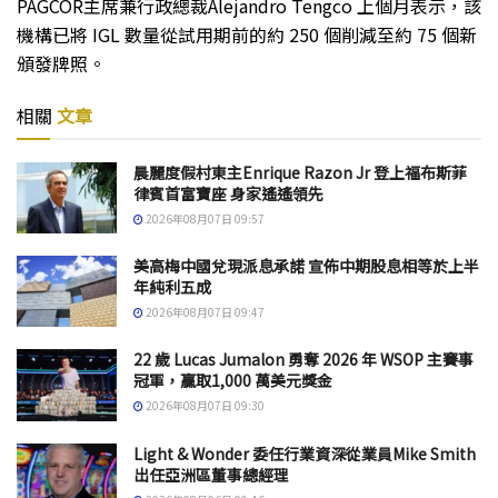
PAGCOR主席兼行政總裁Alejandro Tengco 上個月表示，該
機構已將 IGL 數量從試用期前的約 250 個削減至約 75 個新
頒發牌照。
相關
文章
晨麗度假村東主Enrique Razon Jr 登上福布斯菲
律賓首富寶座 身家遙遙領先
2026年08月07日 09:57
美高梅中國兌現派息承諾 宣佈中期股息相等於上半
年純利五成
2026年08月07日 09:47
22 歲 Lucas Jumalon 勇奪 2026 年 WSOP 主賽事
冠軍，贏取1,000 萬美元獎金
2026年08月07日 09:30
Light & Wonder 委任行業資深從業員Mike Smith
出任亞洲區董事總經理