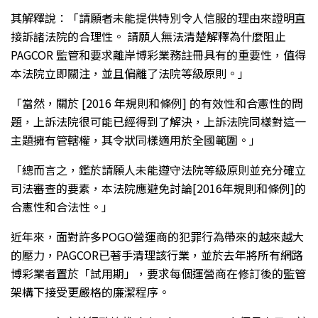
其解釋說：「請願者未能提供特別令人信服的理由來證明直
接訴諸法院的合理性。 請願人無法清楚解釋為什麼阻止
PAGCOR 監管和要求離岸博彩業務註冊具有的重要性，值得
本法院立即關注，並且偏離了法院等級原則。」
「當然，關於 [2016 年規則和條例] 的有效性和合憲性的問
題，上訴法院很可能已經得到了解決，上訴法院同樣對這一
主題擁有管轄權，其令狀同樣適用於全國範圍。」
「總而言之，鑑於請願人未能遵守法院等級原則並充分確立
司法審查的要素，本法院應避免討論[2016年規則和條例]的
合憲性和合法性。」
近年來，面對許多POGO營運商的犯罪行為帶來的越來越大
的壓力，PAGCOR已著手清理該行業，並於去年將所有網路
博彩業者置於「試用期」，要求每個運營商在修訂後的監管
架構下接受更嚴格的廉潔程序。