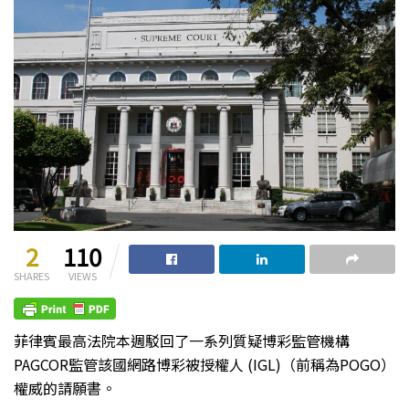
2
110
SHARES
VIEWS
菲律賓最高法院本週駁回了一系列質疑博彩監管機構
PAGCOR監管該國網路博彩被授權人 (IGL)（前稱為POGO）
權威的請願書。