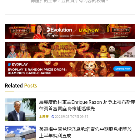
博匯》的主筆，並負責所有內容的校編。
Related
Posts
晨麗度假村東主Enrique Razon Jr 登上福布斯菲
律賓首富寶座 身家遙遙領先
本思齊
2026年08月07日 09:57
美高梅中國兌現派息承諾 宣佈中期股息相等於
上半年純利五成