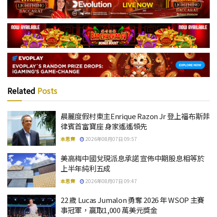
Related
Posts
晨麗度假村東主Enrique Razon Jr 登上福布斯菲
律賓首富寶座 身家遙遙領先
本思齊
2026年08月07日 09:57
美高梅中國兌現派息承諾 宣佈中期股息相等於
上半年純利五成
本思齊
2026年08月07日 09:47
22 歲 Lucas Jumalon 勇奪 2026 年 WSOP 主賽
事冠軍，贏取1,000 萬美元獎金