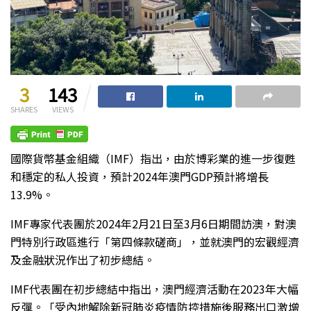
3
143
SHARES
VIEWS
國際貨幣基金組織（IMF）指出，由於博彩業的進一步復甦
和穩定的私人投資，預計2024年澳門GDP預計將增長
13.9%。
IMF專家代表團於2024年2月21日至3月6日期間訪澳，對澳
門特別行政區進行「第四條款磋商」，並就澳門的宏觀經濟
及金融狀況作出了初步總結。
IMF代表團在初步總結中指出，澳門經濟活動在2023年大幅
反彈。「受內地解除新冠肺炎疫情防控措施後服務出口激增