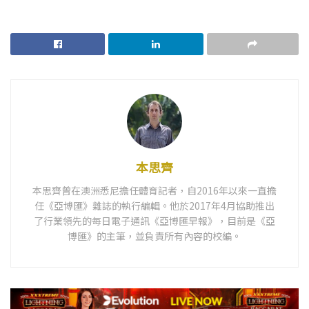
本思齊
本思齊曾在澳洲悉尼擔任體育記者，自2016年以來一直擔
任《亞博匯》雜誌的執行編輯。他於2017年4月協助推出
了行業領先的每日電子通訊《亞博匯早報》，目前是《亞
博匯》的主筆，並負責所有內容的校編。