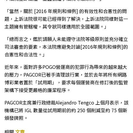
「當然，關於 [2016 年規則和條例] 的有效性和合憲性的問
題，上訴法院很可能已經得到了解決，上訴法院同樣對這一
主題擁有管轄權，其令狀同樣適用於全國範圍。」
「總而言之，鑑於請願人未能遵守法院等級原則並充分確立
司法審查的要素，本法院應避免討論[2016年規則和條例]的
合憲性和合法性。」
近年來，面對許多POGO營運商的犯罪行為帶來的越來越大
的壓力，PAGCOR已著手清理該行業，並於去年將所有網路
博彩業者置於「試用期」，要求每個運營商在修訂後的監管
架構下接受更嚴格的廉潔程序。
PAGCOR主席兼行政總裁Alejandro Tengco 上個月表示，該
機構已將 IGL 數量從試用期前的約 250 個削減至約 75 個新
頒發牌照。
相關
文章