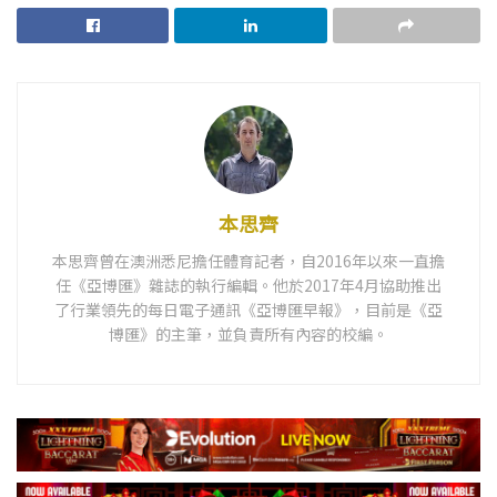
本思齊
本思齊曾在澳洲悉尼擔任體育記者，自2016年以來一直擔
任《亞博匯》雜誌的執行編輯。他於2017年4月協助推出
了行業領先的每日電子通訊《亞博匯早報》，目前是《亞
博匯》的主筆，並負責所有內容的校編。