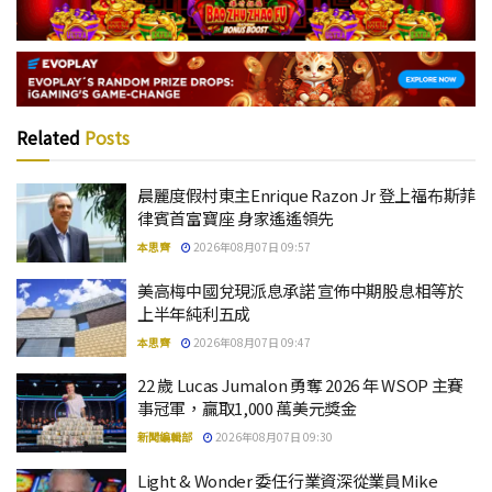
Related
Posts
晨麗度假村東主Enrique Razon Jr 登上福布斯菲
律賓首富寶座 身家遙遙領先
本思齊
2026年08月07日 09:57
美高梅中國兌現派息承諾 宣佈中期股息相等於
上半年純利五成
本思齊
2026年08月07日 09:47
22 歲 Lucas Jumalon 勇奪 2026 年 WSOP 主賽
事冠軍，贏取1,000 萬美元獎金
新聞編輯部
2026年08月07日 09:30
Light & Wonder 委任行業資深從業員Mike