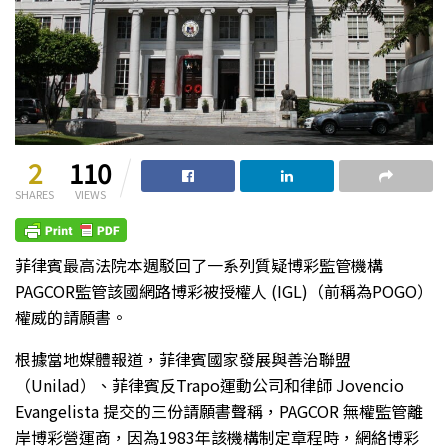
2
110
SHARES
VIEWS
菲律賓最高法院本週駁回了一系列質疑博彩監管機構
PAGCOR監管該國網路博彩被授權人 (IGL)（前稱為POGO）
權威的請願書。
根據當地媒體報道，菲律賓國家發展與善治聯盟
（Unilad）、菲律賓反Trapo運動公司和律師 Jovencio
Evangelista 提交的三份請願書聲稱，PAGCOR 無權監管離
岸博彩營運商，因為1983年該機構制定章程時，網絡博彩