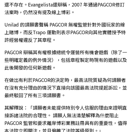
還不存在。Evangelista還辯稱，2007 年通過PAGCOR修訂
法案時，仍然沒有提及線上博彩。
Unilad 的請願書聲稱 PAGCOR 無權監管針對外國玩家的線
上賭博，而反Trapo 運動則表示PAGCOR向其他實體授予特
許經營權違反了其章程。
PAGCOR 辯稱其有權根據總統令運營所有機會遊戲（除了一
些明確定義的例外情況），包括章程製定時現有的遊戲以及
此後開發的任何新遊戲。
在做出有利於PAGCOR的決定時，最高法院質疑為何請願者
在沒有充分理由的情況下直接向該國最高法院提起訴訟，並
最終駁回了所有三項請願書。
其解釋說：「請願者未能提供特別令人信服的理由來證明直
接訴諸法院的合理性。 請願人無法清楚解釋為什麼阻止
PAGCOR 監管和要求離岸博彩業務註冊具有的重要性，值得
本法院立即關注，並且偏離了法院等級原則。」