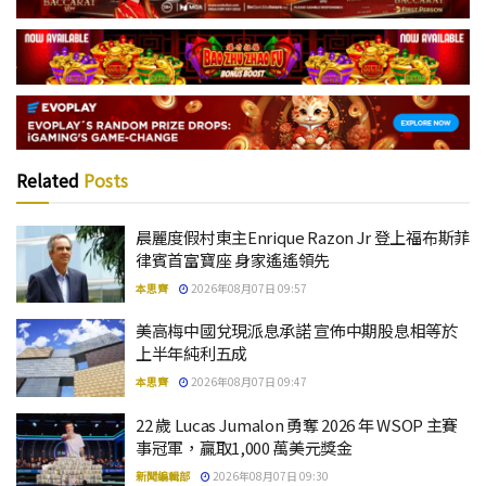
Related
Posts
晨麗度假村東主Enrique Razon Jr 登上福布斯菲
律賓首富寶座 身家遙遙領先
本思齊
2026年08月07日 09:57
美高梅中國兌現派息承諾 宣佈中期股息相等於
上半年純利五成
本思齊
2026年08月07日 09:47
22 歲 Lucas Jumalon 勇奪 2026 年 WSOP 主賽
事冠軍，贏取1,000 萬美元獎金
新聞編輯部
2026年08月07日 09:30