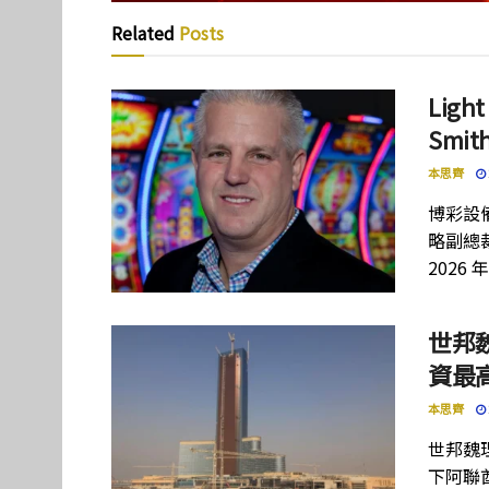
Related
Posts
Lig
Smi
本思齊
博彩設備
略副總裁
2026 
世邦
資最高
本思齊
世邦魏
下阿聯酋項