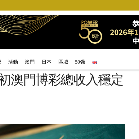
彩
活動
澳門
日本
區域
50强
月初澳門博彩總收入穩定