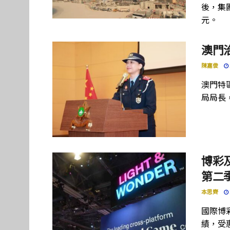
後，集團
元。
澳門
陳嘉俊
澳門特
局局長
博彩及
第二季
本思齊
國際博彩設
績，受惠