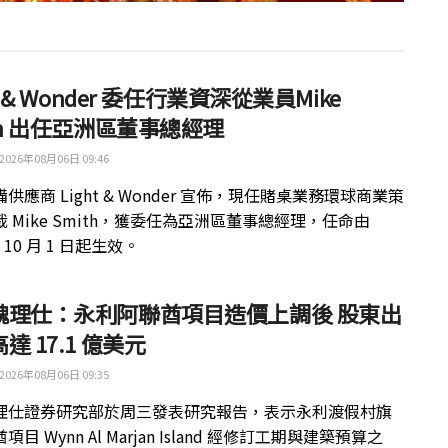
ht & Wonder 委任行業資深從業員Mike
th 出任亞洲區董事總經理
2026年08月06日 09:46
供應商 Light & Wonder 宣佈，現任賭桌業務環球商業策
 Mike Smith，獲委任為亞洲區董事總經理，任命由
年 10 月 1 日起生效。
魏理仕：永利阿聯酋項目造價上調後 股東出
達 17.1 億美元
2026年08月06日 09:35
理仕證券研究部於周三發表研究報告，表示永利渡假村旗
目 Wynn Al Marjan Island 經修訂工期與建築預算之