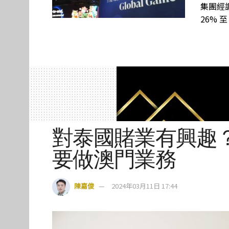
集團經調
26% 至
對泰國賭業有興趣
要做澳門業務
陳嘉俊
2024年03月11日 17:44