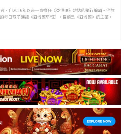
者，自2016年以來一直擔任《亞博匯》雜誌的執行編輯。他於
領先的每日電子通訊《亞博匯早報》，目前是《亞博匯》的主筆，