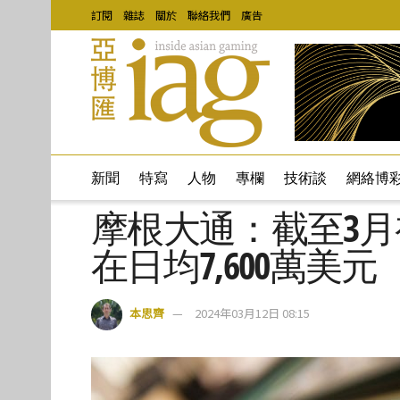
訂閱
雜誌
關於
聯絡我們
廣告
新聞
特寫
人物
專欄
技術談
網絡博
摩根大通：截至3
在日均7,600萬美元
本思齊
2024年03月12日 08:15