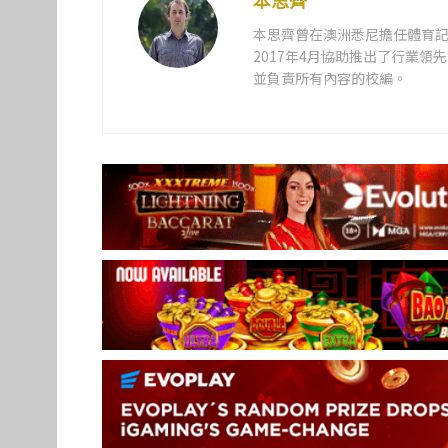
本思齊
本思齊曾在澳洲悉尼擔任體育記
2017年4月協助推出了行業
並負責所有內容的校編。