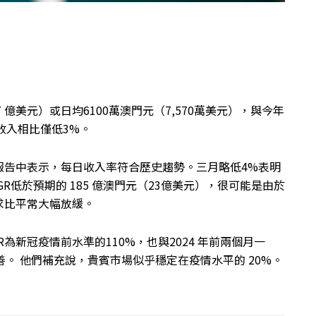
7 億美元）或日均6100萬澳門元（7,570萬美元），與今年
的收入相比僅低3%。
a Li 在一份報告中表示，每日收入率符合歷史趨勢。三月略低4%表明
R低於預期的 185 億澳門元（23億美元），很可能是由於
求比平常大幅放緩。
GR為新冠疫情前水準的110%，也與2024 年前兩個月一
改善。 他們補充說，貴賓市場似乎穩定在疫情水平的 20%。