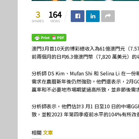
3
164
SHARES
VIEWS
澳門3月首10天的博彩總收入為61億澳門元（7.5
前兩個月的日均6.3億澳門幣（7,820 萬美元）
分析師 DS Kim、Mufan Shi 和 Selin
需求在農曆新年後仍然強勁。他們還表示，2月GG
贏率和不必要地市場期望過高所致，並非節後需
分析師表示，他們估計3 月1 日至10 日的中場G
致，並較2023 年第四季疫前水平的104%有所
相關
文章