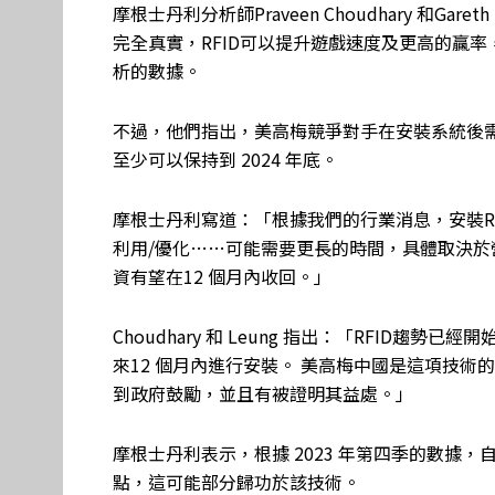
摩根士丹利分析師Praveen Choudhary 和G
完全真實，RFID可以提升遊戲速度及更高的贏
析的數據。
不過，他們指出，美高梅競爭對手在安裝系統後
至少可以保持到 2024 年底。
摩根士丹利寫道：「根據我們的行業消息，安裝R
利用/優化……可能需要更長的時間，具體取決
資有望在12 個月內收回。」
Choudhary 和 Leung 指出：「RFID
來12 個月內進行安裝。 美高梅中國是這項技術
到政府鼓勵，並且有被證明其益處。」
摩根士丹利表示，根據 2023 年第四季的數據，自
點，這可能部分歸功於該技術。