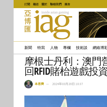
訂閱
雜誌
關於
聯絡我們
廣告
新聞
特寫
人物
專欄
技術談
網絡博
摩根士丹利：澳門
回RFID賭枱遊戲投
本思齊
2024年03月20日 10:37