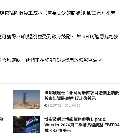
好處包括降低員工成本（需要更少的賭場經理/主管）和未
獲得5%的退稅並受到政府鼓勵。 對 RFID/智慧賭枱技
合均確認，他們正在將RFID技術用於博彩區域。
世邦魏理仕：永利阿聯酋項目造價上調後
股東出資最高達 17.1 億美元
2026年08月06日 09:35
為
博彩及網上博彩業務帶動 Light &
Wonder 2026第二季增長經調整 EBITDA
達 3.83 億美元