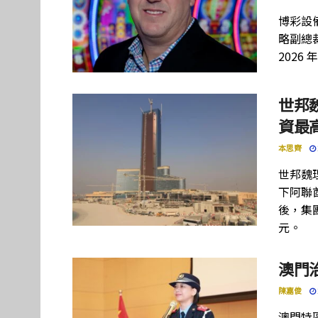
博彩設備
略副總裁
2026 
世邦
資最高
本思齊
世邦魏
下阿聯酋項
後，集團
元。
澳門
陳嘉俊
澳門特