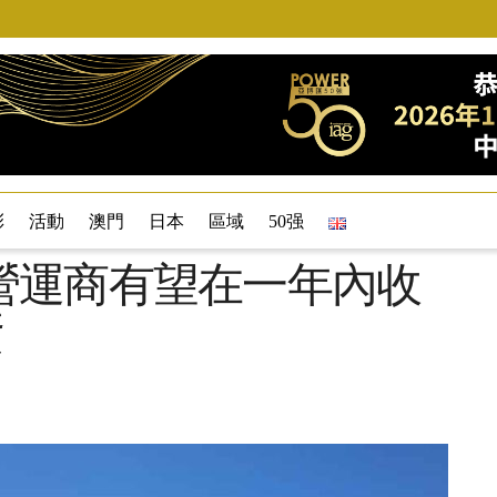
彩
活動
澳門
日本
區域
50强
營運商有望在一年內收
資