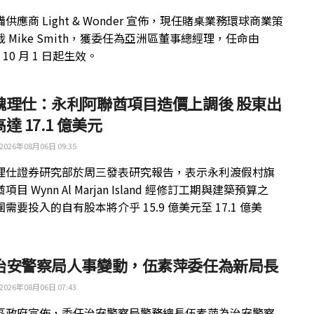
供應商 Light & Wonder 宣佈，現任賭桌業務環球商業策
 Mike Smith，獲委任為亞洲區董事總經理，任命由
年 10 月 1 日起生效。
魏理仕：永利阿聯酋項目造價上調後 股東出
達 17.1 億美元
2026年08月06日 09:35
理仕證券研究部於周三發表研究報告，表示永利渡假村旗
目 Wynn Al Marjan Island 經修訂工期與建築預算之
需要投入的自有股本將介乎 15.9 億美元至 17.1 億美
治安警察局人事變動，伍素萍委任為新局長
2026年08月06日 07:43
區政府宣佈，委任治安警察局警務總長伍素萍為治安警察