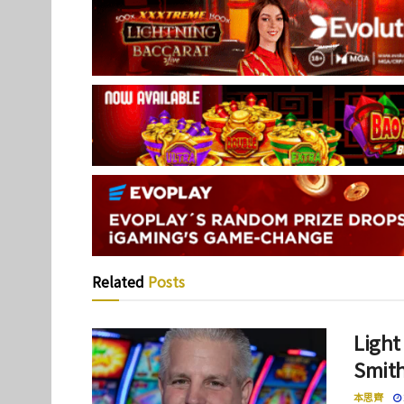
Related
Posts
Lig
Smi
本思齊