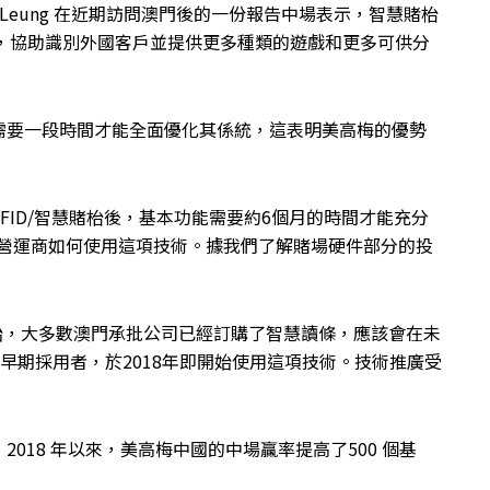
areth Leung 在近期訪問澳門後的一份報告中場表示，智慧賭枱
率，協助識別外國客戶並提供更多種類的遊戲和更多可供分
需要一段時間才能全面優化其係統，這表明美高梅的優勢
FID/智慧賭枱後，基本功能需要約6個月的時間才能充分
於營運商如何使用這項技術。據我們了解賭場硬件部分的投
趨勢已經開始，大多數澳門承批公司已經訂購了智慧讀條，應該會在未
的早期採用者，於2018年即開始使用這項技術。技術推廣受
 2018 年以來，美高梅中國的中場贏率提高了500 個基