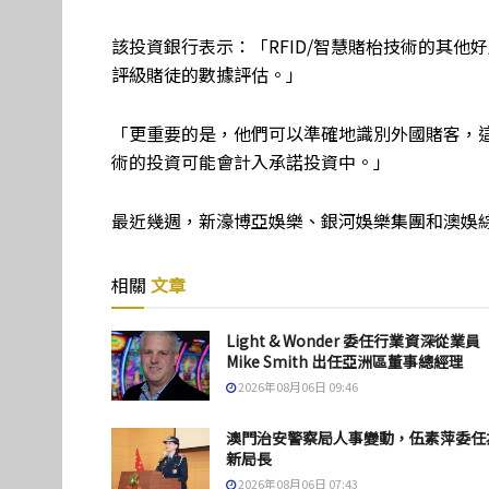
該投資銀行表示：「RFID/智慧賭枱技術的其他
評級賭徒的數據評估。」
「更重要的是，他們可以準確地識別外國賭客，這可
術的投資可能會計入承諾投資中。」
最近幾週，新濠博亞娛樂、銀河娛樂集團和澳娛綜
相關
文章
Light & Wonder 委任行業資深從業員
Mike Smith 出任亞洲區董事總經理
2026年08月06日 09:46
澳門治安警察局人事變動，伍素萍委任
新局長
2026年08月06日 07:43