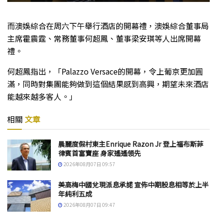
而澳娛綜合在周六下午舉行酒店的開幕禮，澳娛綜合董事局
主席霍震霆、常務董事何超鳳、董事梁安琪等人出席開幕
禮。
何超鳳指出，「Palazzo Versace的開幕，令上葡京更加圓
滿，同時對集團能夠做到這個結果感到高興，期望未來酒店
能越來越多客人。」
相關
文章
晨麗度假村東主Enrique Razon Jr 登上福布斯菲
律賓首富寶座 身家遙遙領先
2026年08月07日 09:57
美高梅中國兌現派息承諾 宣佈中期股息相等於上半
年純利五成
2026年08月07日 09:47