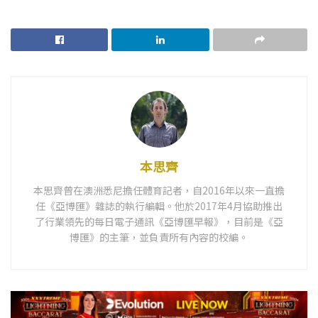
本思齊
本思齊曾在澳洲悉尼擔任體育記者，自2016年以來一直擔
任《亞博匯》雜誌的執行編輯。他於2017年4月協助推出
了行業領先的每日電子通訊《亞博匯早報》，目前是《亞
博匯》的主筆，並負責所有內容的校編。