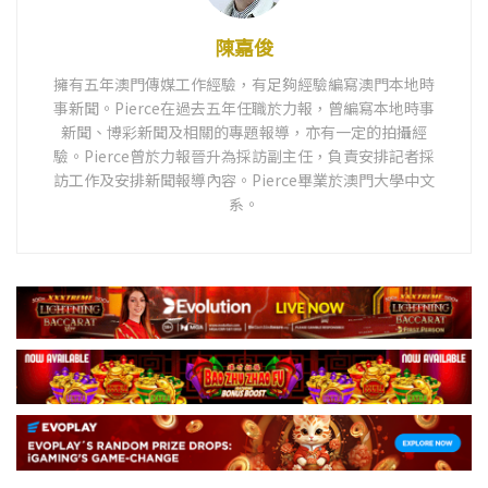
陳嘉俊
擁有五年澳門傳媒工作經驗，有足夠經驗編寫澳門本地時
事新聞。Pierce在過去五年任職於力報，曾編寫本地時事
新聞、博彩新聞及相關的專題報導，亦有一定的拍攝經
驗。Pierce曾於力報晉升為採訪副主任，負責安排記者採
訪工作及安排新聞報導內容。Pierce畢業於澳門大學中文
系。