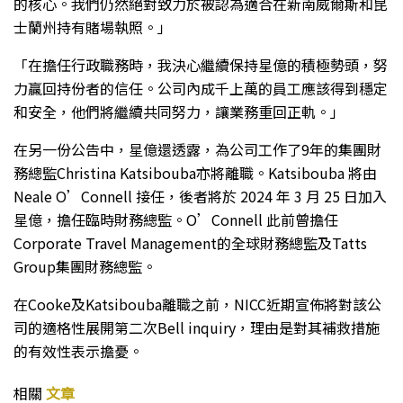
的核心。我們仍然絕對致力於被認為適合在新南威爾斯和昆
士蘭州持有賭場執照。」
「在擔任行政職務時，我決心繼續保持星億的積極勢頭，努
力贏回持份者的信任。公司內成千上萬的員工應該得到穩定
和安全，他們將繼續共同努力，讓業務重回正軌。」
在另一份公告中，星億還透露，為公司工作了9年的集團財
務總監Christina Katsibouba亦將離職。Katsibouba 將由
Neale O’Connell 接任，後者將於 2024 年 3 月 25 日加入
星億，擔任臨時財務總監。O’Connell 此前曾擔任
Corporate Travel Management的全球財務總監及Tatts
Group集團財務總監。
在Cooke及Katsibouba離職之前，NICC近期宣佈將對該公
司的適格性展開第二次Bell inquiry，理由是對其補救措施
的有效性表示擔憂。
相關
文章