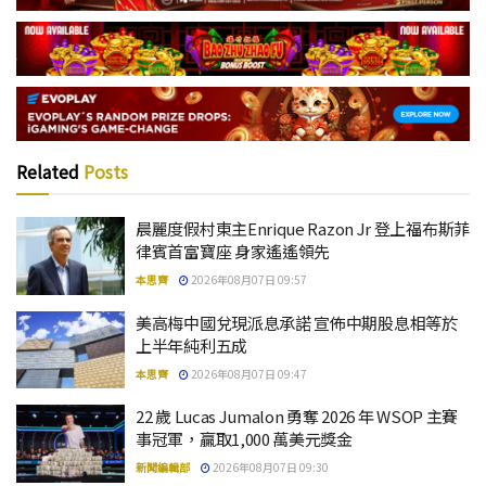
Related
Posts
晨麗度假村東主Enrique Razon Jr 登上福布斯菲
律賓首富寶座 身家遙遙領先
本思齊
2026年08月07日 09:57
美高梅中國兌現派息承諾 宣佈中期股息相等於
上半年純利五成
本思齊
2026年08月07日 09:47
22 歲 Lucas Jumalon 勇奪 2026 年 WSOP 主賽
事冠軍，贏取1,000 萬美元獎金
新聞編輯部
2026年08月07日 09:30