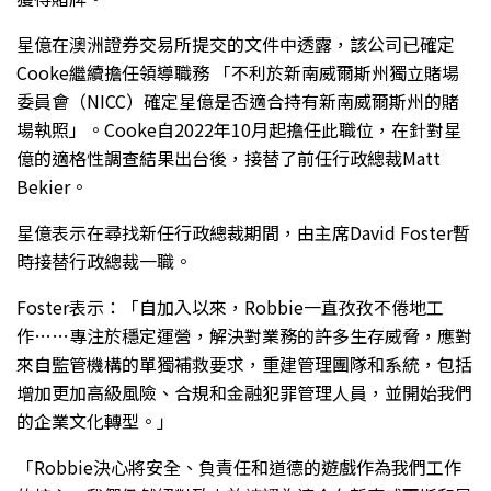
星億在澳洲證券交易所提交的文件中透露，該公司已確定
Cooke繼續擔任領導職務 「不利於新南威爾斯州獨立賭場
委員會（NICC）確定星億是否適合持有新南威爾斯州的賭
場執照」。Cooke自2022年10月起擔任此職位，在針對星
億的適格性調查結果出台後，接替了前任行政總裁Matt
Bekier。
星億表示在尋找新任行政總裁期間，由主席David Foster暫
時接替行政總裁一職。
Foster表示：「自加入以來，Robbie一直孜孜不倦地工
作……專注於穩定運營，解決對業務的許多生存威脅，應對
來自監管機構的單獨補救要求，重建管理團隊和系統，包括
增加更加高級風險、合規和金融犯罪管理人員，並開始我們
的企業文化轉型。」
「Robbie決心將安全、負責任和道德的遊戲作為我們工作