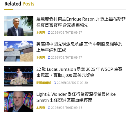
Related
Posts
晨麗度假村東主Enrique Razon Jr 登上福布斯菲
律賓首富寶座 身家遙遙領先
本思齊
2026年08月07日 09:57
美高梅中國兌現派息承諾 宣佈中期股息相等於
上半年純利五成
本思齊
2026年08月07日 09:47
22 歲 Lucas Jumalon 勇奪 2026 年 WSOP 主賽
事冠軍，贏取1,000 萬美元獎金
新聞編輯部
2026年08月07日 09:30
Light & Wonder 委任行業資深從業員Mike
Smith 出任亞洲區董事總經理
本思齊
2026年08月06日 09:46