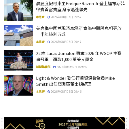
晨麗度假村東主Enrique Razon Jr 登上福布斯菲
律賓首富寶座 身家遙遙領先
本思齊
2026年08月07日 09:57
美高梅中國兌現派息承諾 宣佈中期股息相等於
上半年純利五成
本思齊
2026年08月07日 09:47
22 歲 Lucas Jumalon 勇奪 2026 年 WSOP 主賽
事冠軍，贏取1,000 萬美元獎金
新聞編輯部
2026年08月07日 09:30
Light & Wonder 委任行業資深從業員Mike
Smith 出任亞洲區董事總經理
本思齊
2026年08月06日 09:46