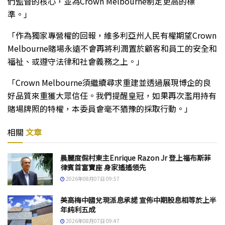
們監督的核心，並為Crown Melbourne制定更高的標
準。」
「作為獨家專營權的回報，維多利亞州人民有權期望Crown
Melbourne賭場永遠不會再將利潤置於顧客和員工的安全和
福祉、或遵守法律和社會義務之上。」
「Crown Melbourne須繼續尋求重建並透過展現博企的良
好品質來重獲大眾信任。我們提醒皇冠，如果再次濫用持有
賭場牌照的特權，本委員會毫不猶豫的採取行動。」
相關
文章
晨麗度假村東主Enrique Razon Jr 登上福布斯菲
律賓首富寶座 身家遙遙領先
2026年08月07日 09:57
美高梅中國兌現派息承諾 宣佈中期股息相等於上半
年純利五成
2026年08月07日 09:47