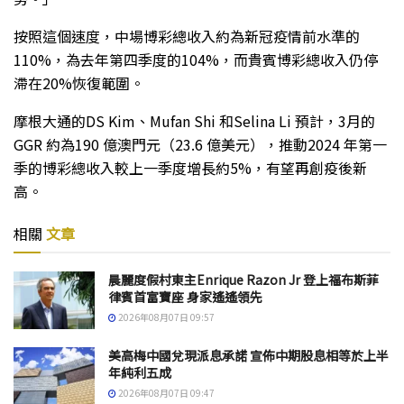
按照這個速度，中場博彩總收入約為新冠疫情前水準的
110%，為去年第四季度的104%，而貴賓博彩總收入仍停
滯在20%恢復範圍。
摩根大通的DS Kim、Mufan Shi 和Selina Li 預計，3月的
GGR 約為190 億澳門元（23.6 億美元），推動2024 年第一
季的博彩總收入較上一季度增長約5%，有望再創疫後新
高。
相關
文章
晨麗度假村東主Enrique Razon Jr 登上福布斯菲
律賓首富寶座 身家遙遙領先
2026年08月07日 09:57
美高梅中國兌現派息承諾 宣佈中期股息相等於上半
年純利五成
2026年08月07日 09:47