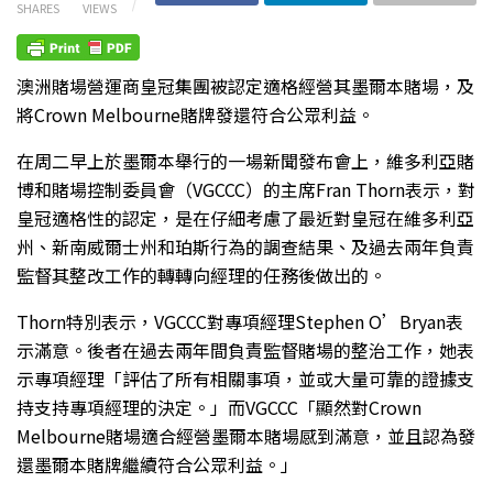
SHARES
VIEWS
澳洲賭場營運商皇冠集團被認定適格經營其墨爾本賭場，及
將Crown Melbourne賭牌發還符合公眾利益。
在周二早上於墨爾本舉行的一場新聞發布會上，維多利亞賭
博和賭場控制委員會（VGCCC）的主席Fran Thorn表示，對
皇冠適格性的認定，是在仔細考慮了最近對皇冠在維多利亞
州、新南威爾士州和珀斯行為的調查結果、及過去兩年負責
監督其整改工作的轉轉向經理的任務後做出的。
Thorn特別表示，VGCCC對專項經理Stephen O’Bryan表
示滿意。後者在過去兩年間負責監督賭場的整治工作，她表
示專項經理「評估了所有相關事項，並或大量可靠的證據支
持支持專項經理的決定。」而VGCCC「顯然對Crown
Melbourne賭場適合經營墨爾本賭場感到滿意，並且認為發
還墨爾本賭牌繼續符合公眾利益。」