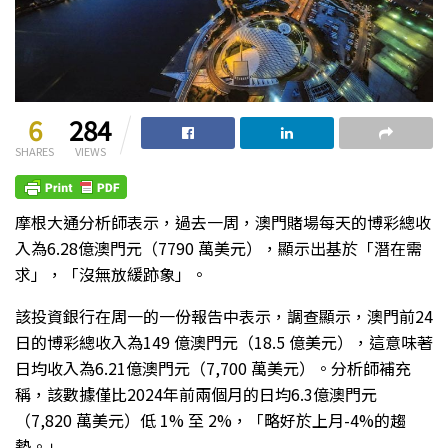
6
284
SHARES
VIEWS
摩根大通分析師表示，過去一周，澳門賭場每天的博彩總收
入為6.28億澳門元（7790 萬美元），顯示出基於「潛在需
求」，「沒無放緩跡象」。
該投資銀行在周一的一份報告中表示，調查顯示，澳門前24
日的博彩總收入為149 億澳門元（18.5 億美元），這意味著
日均收入為6.21億澳門元（7,700 萬美元）。分析師補充
稱，該數據僅比2024年前兩個月的日均6.3億澳門元
（7,820 萬美元）低 1% 至 2%，「略好於上月-4%的趨
勢。」