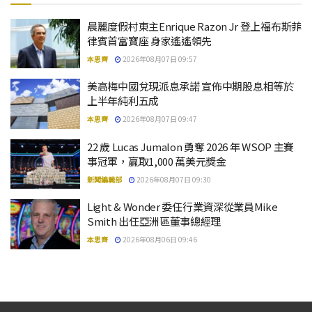
晨麗度假村東主Enrique Razon Jr 登上福布斯菲
律賓首富寶座 身家遙遙領先
本思齊
2026年08月07日 09:57
美高梅中國兌現派息承諾 宣佈中期股息相等於
上半年純利五成
本思齊
2026年08月07日 09:47
22 歲 Lucas Jumalon 勇奪 2026 年 WSOP 主賽
事冠軍，贏取1,000 萬美元獎金
新聞編輯部
2026年08月07日 09:30
Light & Wonder 委任行業資深從業員Mike
Smith 出任亞洲區董事總經理
本思齊
2026年08月06日 09:46