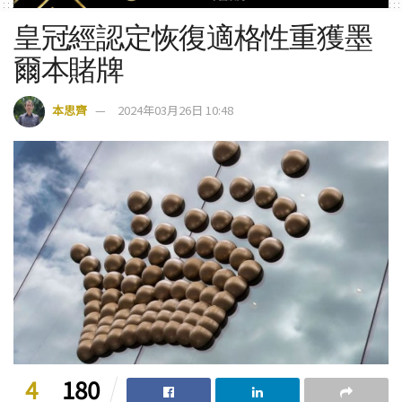
皇冠經認定恢復適格性重獲墨
爾本賭牌
本思齊
2024年03月26日 10:48
4
180