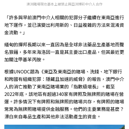
澳洲賭場現在基本上被禁止與亞洲博彩中介人合作
「許多與早前澳門中介人相關的犯罪分子繼續在東南亞進行
地下運作，並已演變出利用新的、日益複雜的方法來混淆資
金流動。」
緬甸的撣邦長期以來一直因為是全球非法藥品生產基地而聲
名狼藉，多年來海洛因一直是其主要出口產品，但其最近更
加關注甲基苯丙胺。
根據UNODC題為《東亞及東南亞的賭場、洗錢、地下銀行
和跨國有組織犯罪：隱藏且加速的威脅》的報告，澳門中介
人的消亡推動了東南亞賭場業的「指數級增長」。截至
2022年底，該地區有超過340家有牌照及無牌照的賭場在營
運。許多情況下有牌照和無牌照的賭場共存，有牌照的賭場
常常為無牌照賭場提供金融服務。他們的主要業務是甚麼？
漂白來自毒品生產和其他非法活動產生的資金。