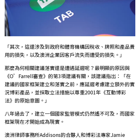
「其次，這還涉及到政府和體育機構因稅收、牌照和產品費
用的損失，以及澳洲企業因客戶流失而遭受的損失。」
那麼為何相關建議落實還是遭遇延遲呢？最明顯的原因與
《O’Farrell審查》的第3項建議有關，該建議指出：「在
建議的國家框架建立和落實之前，應延遲考慮建立額外的實
況博彩產品，並採取立法措施以尊重2001年《互動博彩
法》的原始意圖。」
八年過去了，建立一個國家監管模式仍然遙不可及，而國家
框架現在才開始成為現實。
澳洲律師事務所Addisons的合夥人和博彩法專家Jamie