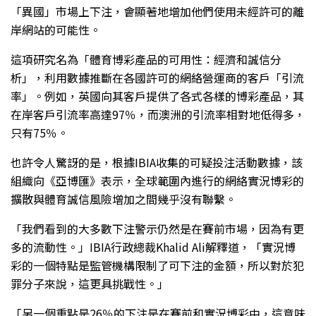
「異國」市場上下注，會顯著地增加他們使用未經許可的離
岸網站的可能性。
這項研究名為「體育博彩產品的可用性：經濟和誠信分
析」，利用數據推斷在各國許可的網絡營運商的客戶「引流
率」。例如，英國向其客戶提供了各式各樣的博彩產品，其
在岸客戶引流率高達97％，而澳洲的引流率相對地低得多，
只有75％。
也許令人驚訝的是，根據IBIA收集的可疑投注活動數據，該
組織向《亞博匯》表示，全球範圍內進行的網絡實況博彩的
擴散與體育誠信風險增加之間幾乎沒有聯繫。
「我們看到的大多數下注警示仍然是在賽前市場，因為有更
多的流動性。」IBIA行政總裁Khalid Ali解釋道，「實況博
彩的一個特點是監管機構限制了可下注的金額，所以對於犯
罪分子來說，這更具挑戰性。」
「另一個重點是26％的下注是在賽前和實況博彩中，這意味