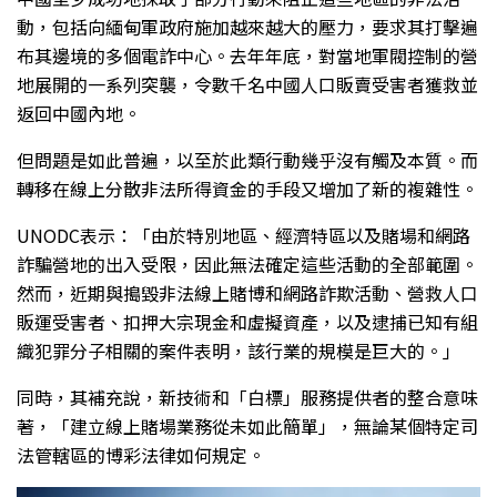
動，包括向緬甸軍政府施加越來越大的壓力，要求其打擊遍
布其邊境的多個電詐中心。去年年底，對當地軍閥控制的營
地展開的一系列突襲，令數千名中國人口販賣受害者獲救並
返回中國內地。
但問題是如此普遍，以至於此類行動幾乎沒有觸及本質。而
轉移在線上分散非法所得資金的手段又增加了新的複雜性。
UNODC表示：「由於特別地區、經濟特區以及賭場和網路
詐騙營地的出入受限，因此無法確定這些活動的全部範圍。
然而，近期與搗毀非法線上賭博和網路詐欺活動、營救人口
販運受害者、扣押大宗現金和虛擬資產，以及逮捕已知有組
織犯罪分子相關的案件表明，該行業的規模是巨大的。」
同時，其補充說，新技術和「白標」服務提供者的整合意味
著，「建立線上賭場業務從未如此簡單」，無論某個特定司
法管轄區的博彩法律如何規定。