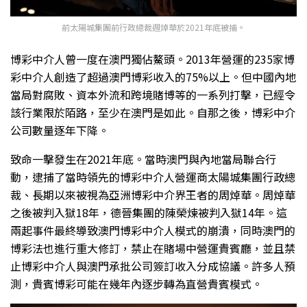
前太陽城集團前行政總裁週焯華於2021年底被捕。
博彩中介人曾一度在澳門獨佔鰲頭。2013年營運的235家博
彩中介人創造了超過澳門博彩收入的75%以上。但中國內地
當局對腐敗、資本外流和跨境賭博等的一系列打擊，已經令
該行業限於陌路，至少在澳門是如此。自那之後，博彩中介
公司數量逐年下降。
致命一擊發生在2021年底。當時澳門與內地當局聯合行
動，逮捕了當時領先的博彩中介人營運商太陽城集團行政總
裁、長期以來被視為亞洲博彩中介界王者的周焯華。周焯華
之後被判入獄18年，德晉集團的陳榮煉被判入獄14年。這
兩起事件最終導致澳門博彩中介人模式的崩潰，同時澳門的
博彩法也進行重大修訂，禁止在賭場中營運貴賓廳，並且禁
止博彩中介人與澳門承批公司簽訂收入分成協議。許多人預
測，貴賓博彩可能在幾年內逐步轉為直營貴賓模式。