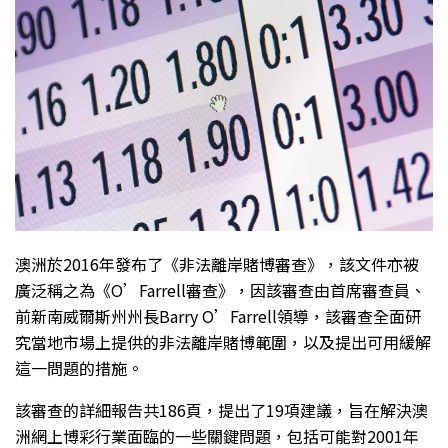
澳洲於2016年發布了《非法離岸賭博審查》，該文件亦被
廣泛稱之為《O’Farrell審查》，因該審查由首席審查員、
前新南威爾斯州州長Barry O’Farrell領導，該審查全面研
究當地市場上提供的非法離岸賭博範圍，以及提出可用緩解
這一問題的措施。
該審查的詳細報告共186頁，提出了19項建議，旨在解決澳
洲網上博彩行業面臨的一些關鍵問題，包括可能對2001年