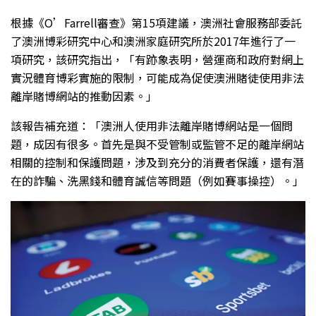
根據《O’Farrell審查》第15項建議，澳洲社會服務部委託
了澳洲博彩研究中心和澳洲家庭研究所於2017年進行了一
項研究，該研究指出，「有跡象表明，營運商和政府對網上
實況體育博彩實施的限制，可能成為促使澳洲賭徒使用非法
離岸賭博網站的推動因素。」
該報告補充道：「澳洲人使用非法離岸賭博網站是一個問
題，成因有很多。首先是與不受管制或監管不足的離岸網站
相關的控制和保護問題，涉及到充分的消費者保護，還有潛
在的詐騙、洗黑錢和體育誠信等問題（例如賽事操控）。」