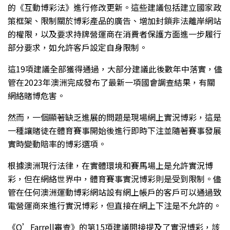
的《互動博彩法》進行修改更新。這些建議包括建立國家政
策框架、限制關於博彩產品的廣告、增加封鎖非法離岸網站
的權限，以及要求持牌營運商在消費者保護方面進一步履行
部分要求，如允許客戶設定自身限制。
這19項建議全部獲得通過，大部分建議此後數年中落實，儘
管在2023年澳洲完成發布了最新一項國會調查結果，有關
網絡賭博危害。
然而，一個顯著缺乏進展的問題是現場網上實況博彩，這是
一種讓賭徒在體育賽事開始後進行即時下注並隨著賽事發展
實時變動賠率的博彩選項。
根據澳洲現行法律，在實體環境和賽馬場上是允許實況博
彩，但在網絡世界中，體育賽事實況博彩則是受到限制。儘
管在任何澳洲運動博彩網站設有網上帳戶的客戶可以通過致
電營運商來進行實況博彩，但直接在網上下注是不允許的。
《O’Farrell審查》的第15項建議間接提及了實況博彩，該