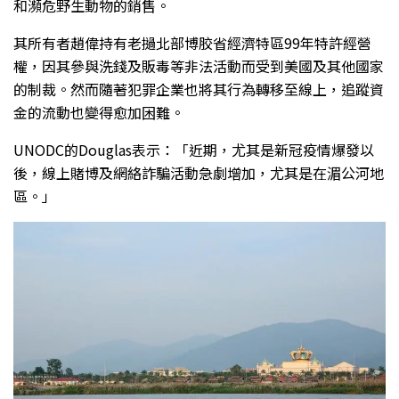
和瀕危野生動物的銷售。
其所有者趙偉持有老撾北部博胶省經濟特區99年特許經營
權，因其參與洗錢及販毒等非法活動而受到美國及其他國家
的制裁。然而隨著犯罪企業也將其行為轉移至線上，追蹤資
金的流動也變得愈加困難。
UNODC的Douglas表示：「近期，尤其是新冠疫情爆發以
後，線上賭博及網絡詐騙活動急劇增加，尤其是在湄公河地
區。」