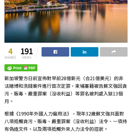
4
191
SHARES
VIEWS
新加坡警方日前宣佈對早前28億新元（合21億美元）的非
法賭博和洗錢案件進行首次定罪，柬埔寨籍被告蘇文強因貪
污、販毒、嚴重罪案（沒收利益）等罪名被判處入獄13個
月。
根據《1990年外國人力僱用法》，現年32歲蘇文強共面對
八項抵觸貪污、販毒、嚴重罪案（沒收利益）法令、一項持
有偽造文件，以及兩項抵觸外來人力法令的控狀。