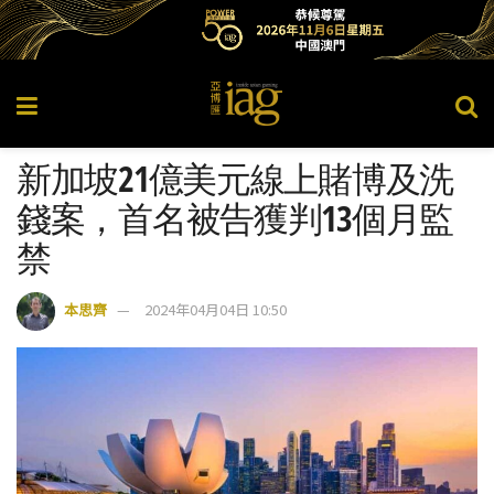
新加坡21億美元線上賭博及洗
錢案，首名被告獲判13個月監
禁
本思齊
2024年04月04日 10:50