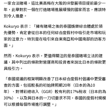
一家合法賭場，這比美高梅在大阪的IR發展項目提前最少一
年，此舉對於一個在打造賭場進展緩慢的國家而言，應該特
別令人擔憂。
Kokuryo 表示：「擁有賭場之後的泰國娛樂綜合體處於領
先優勢，肯定會從日本的任何綜合度假村中吸引走市場和玩
家的注意力，特別是在吸引來自東南亞和中國南部的訪客方
面。」
然而，Kokuryo 表示，更值得關注的是泰國賭場立法的建
議，其中列出的條款對營運商和投資者來說比日本的條款更
具吸引力。
「泰國提議的框架明顯改善了日本綜合度假村倡議中更受審
查的方面，包括較長的初始牌照期20年（日本的為10
年）、對博彩總收入（GGR）較有利的17%稅收（日本的為
30%）。以及與日本的一刀切要求不同，泰國的度假村規模
可以根據每個市場進行調整。」