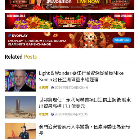
Related
Posts
Light & Wonder 委任行業資深從業員Mike
Smith 出任亞洲區董事總經理
本思齊
2026年08月06日 09:46
世邦魏理仕：永利阿聯酋項目造價上調後 股東
出資最高達 17.1 億美元
本思齊
2026年08月06日 09:35
澳門治安警察局人事變動，伍素萍委任為新局
長