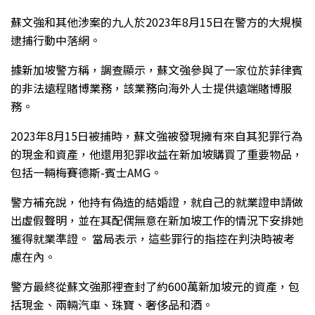
蘇文強和其他涉案的九人於2023年8月15日在警方的大規模
逮捕行動中落網。
據新加坡警方稱，調查顯示，蘇文強參與了一家位於菲律賓
的非法遠程賭博業務，該業務向海外人士提供遠端賭博服
務。
2023年8月15日被捕時，蘇文強被發現擁有來自其犯罪行為
的現金和資產，他還用犯罪收益在新加坡購買了重要物品，
包括一輛梅賽德斯-賓士AMG。
警方補充說，他持有偽造的結婚證，就自己的就業證申請做
出虛假聲明，並在其配偶無意在新加坡工作的情況下安排她
獲得就業準證。 當局表示，這些罪行的指控在判決時被考
慮在內。
警方最終從蘇文強那裡查封了約600萬新加坡元的資產，包
括現金、兩輛汽車、珠寶、奢侈品和酒。