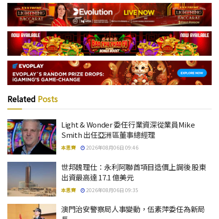
Related
Posts
Light & Wonder 委任行業資深從業員Mike
Smith 出任亞洲區董事總經理
本思齊
2026年08月06日 09:46
世邦魏理仕：永利阿聯酋項目造價上調後 股東
出資最高達 17.1 億美元
本思齊
2026年08月06日 09:35
澳門治安警察局人事變動，伍素萍委任為新局