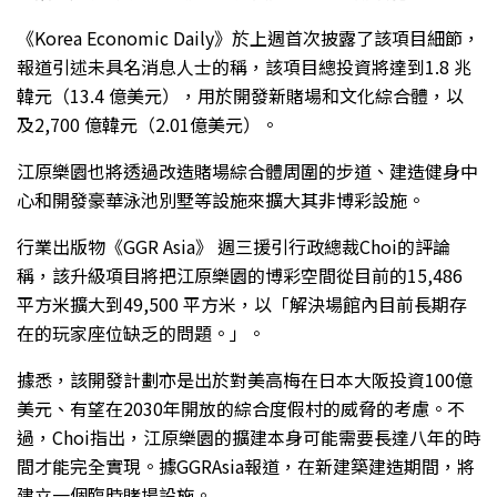
《Korea Economic Daily》於上週首次披露了該項目細節，
報道引述未具名消息人士的稱，該項目總投資將達到1.8 兆
韓元（13.4 億美元），用於開發新賭場和文化綜合體，以
及2,700 億韓元（2.01億美元）。
江原樂園也將透過改造賭場綜合體周圍的步道、建造健身中
心和開發豪華泳池別墅等設施來擴大其非博彩設施。
行業出版物《GGR Asia》 週三援引行政總裁Choi的評論
稱，該升級項目將把江原樂園的博彩空間從目前的15,486
平方米擴大到49,500 平方米，以「解決場館內目前長期存
在的玩家座位缺乏的問題。」。
據悉，該開發計劃亦是出於對美高梅在日本大阪投資100億
美元、有望在2030年開放的綜合度假村的威脅的考慮。不
過，Choi指出，江原樂園的擴建本身可能需要長達八年的時
間才能完全實現。據GGRAsia報道，在新建築建造期間，將
建立一個臨時賭場設施。