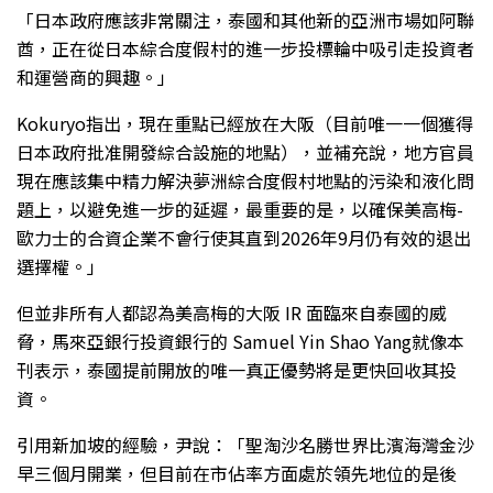
「日本政府應該非常關注，泰國和其他新的亞洲市場如阿聯
酋，正在從日本綜合度假村的進一步投標輪中吸引走投資者
和運營商的興趣。」
Kokuryo指出，現在重點已經放在大阪（目前唯一一個獲得
日本政府批准開發綜合設施的地點），並補充說，地方官員
現在應該集中精力解決夢洲綜合度假村地點的污染和液化問
題上，以避免進一步的延遲，最重要的是，以確保美高梅-
歐力士的合資企業不會行使其直到2026年9月仍有效的退出
選擇權。」
但並非所有人都認為美高梅的大阪 IR 面臨來自泰國的威
脅，馬來亞銀行投資銀行的 Samuel Yin Shao Yang就像本
刊表示，泰國提前開放的唯一真正優勢將是更快回收其投
資。
引用新加坡的經驗，尹說：「聖淘沙名勝世界比濱海灣金沙
早三個月開業，但目前在市佔率方面處於領先地位的是後