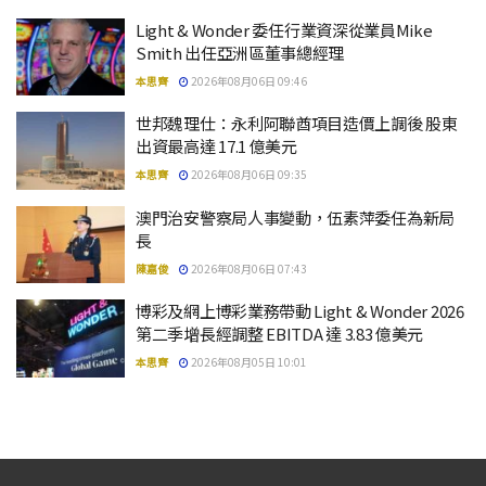
Light & Wonder 委任行業資深從業員Mike
Smith 出任亞洲區董事總經理
本思齊
2026年08月06日 09:46
世邦魏理仕：永利阿聯酋項目造價上調後 股東
出資最高達 17.1 億美元
本思齊
2026年08月06日 09:35
澳門治安警察局人事變動，伍素萍委任為新局
長
陳嘉俊
2026年08月06日 07:43
博彩及網上博彩業務帶動 Light & Wonder 2026
第二季增長經調整 EBITDA 達 3.83 億美元
本思齊
2026年08月05日 10:01