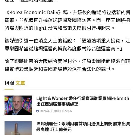
《Korea Economic Daily》稱，升級後的賭場將包括新的貴
賓廳，並配備直升機運送韓國及國際訪客。而一座天橋將把
賭場與附近的High1 滑雪和高爾夫度假村連接起來。
該媒體引述一位消息人士的話說：「通過這項重大投資，江
原樂園希望從賭場運營商轉變為度假村綜合體運營商。」
除了即將開幕的大阪綜合度假村外，江原樂園還面臨來自菲
律賓博彩業崛起和泰國賭場博彩潛在合法化的競爭。
相關
文章
Light & Wonder 委任行業資深從業員Mike Smith
出任亞洲區董事總經理
2026年08月06日 09:46
世邦魏理仕：永利阿聯酋項目造價上調後 股東出資
最高達 17.1 億美元