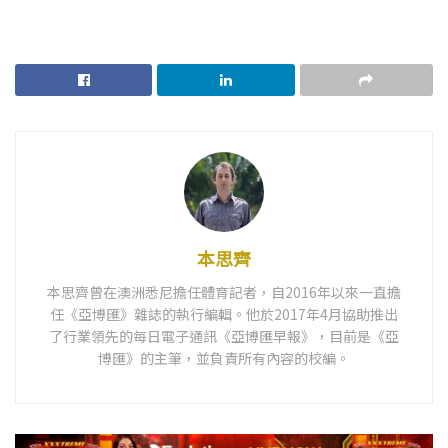
本思齊
本思齊曾在澳洲悉尼擔任體育記者，自2016年以來一直擔
任《亞博匯》雜誌的執行編輯。他於2017年4月協助推出
了行業領先的每日電子通訊《亞博匯早報》，目前是《亞
博匯》的主筆，並負責所有內容的校編。