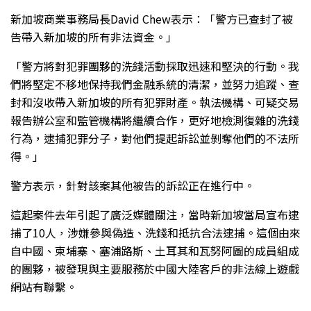
新加坡商業事務局長David Chew表示：「警方已查封了被
告帶入新加坡的所有非法資金。」
「警方將對犯罪團夥的洗錢活動採取迅速和堅決的行動。我
們將堅定不移地保持我們金融系統的清潔，並努力追蹤、查
封和沒收帶入新加坡的所有犯罪財產。執法機構、可疑交易
報告辦公室和監管機構將繼續合作，更好地檢測復雜的洗錢
行為，逮捕犯罪分子，對他們提起訴訟並剝奪他們的不法所
得。」
警方表示，針對該案其他被告的訴訟正在進行中。
這起案件去年引起了廣泛媒體關注，當時新加坡當局宣布逮
捕了10人，涉嫌參與偽造、洗錢和抵抗合法逮捕。這個由來
自中國、柬埔寨、塞浦路斯、土耳其和瓦努阿圖的成員組成
的團夥，被發現與主要服務於中國大陸客戶的非法線上遊戲
網站有聯繫。