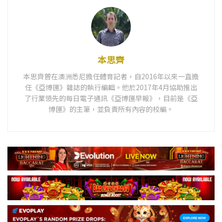
本思齊
本思齊曾在澳洲悉尼擔任體育記者，自2016年以來一直擔
任《亞博匯》雜誌的執行編輯。他於2017年4月協助推出
了行業領先的每日電子通訊《亞博匯早報》，目前是《亞
博匯》的主筆，並負責所有內容的校編。