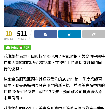
10
511
SHARES
VIEWS
花旗銀行表示，由於較早地採用了智能賭枱，美高梅中國將
在年內剩餘時間乃至2025年，在技術上持續保持對澳門同
行的優勢。
這家金融服務巨頭在其週四發佈的2024年第一季度業績預
覽中，將美高梅列為其在澳門的新首選，並將美高梅中國的
目標股價從16港元上調至17港元，預計該公司將繼續佔據
市場份額。
花旗銀行同時預計，美高梅和澳門新濠將有望成為第一季度