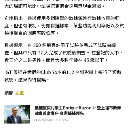
大的場館可能比小型場館更適合採用無現金遊戲。」
它還指出，透過使用多個匯聚的數據源進行數據收集的強
度，但也有限制，例如自選樣本、某些功能利用率低以及試
驗後調查的回應率較低等。
數據顯示，有 260 名顧客註冊了試驗並完成了試驗前調
查，但其中只有 77 人完成了試驗後調查。 在登記的人中，
近三分之二是男性，而且大多數年齡在 45 歲以下。
IGT 最近在悉尼的Club York的112 台博彩機上進行了類似
試驗，結果尚待揭曉。
相關
文章
晨麗度假村東主Enrique Razon Jr 登上福布斯菲
律賓首富寶座 身家遙遙領先
2026年08月07日 09:57