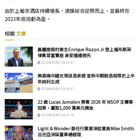
由於上葡京酒店持續增長，澳娛綜合逆勢而上，並最終在
2023年底扭虧為盈。
相關
文章
晨麗度假村東主Enrique Razon Jr 登上福布斯菲
律賓首富寶座 身家遙遙領先
2026年08月07日 09:57
美高梅中國兌現派息承諾 宣佈中期股息相等於上半
年純利五成
2026年08月07日 09:47
22 歲 Lucas Jumalon 勇奪 2026 年 WSOP 主賽事
冠軍，贏取1,000 萬美元獎金
2026年08月07日 09:30
Light & Wonder 委任行業資深從業員Mike Smith
出任亞洲區董事總經理