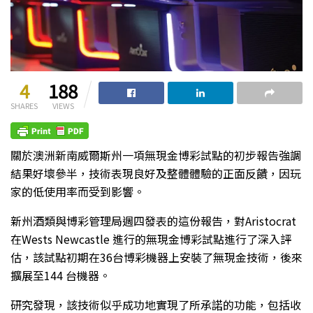
4
188
SHARES
VIEWS
關於澳洲新南威爾斯州一項無現金博彩試點的初步報告強調
結果好壞參半，技術表現良好及整體體驗的正面反饋，因玩
家的低使用率而受到影響。
新州酒類與博彩管理局週四發表的這份報告，對Aristocrat
在Wests Newcastle 進行的無現金博彩試點進行了深入評
估，該試點初期在36台博彩機器上安裝了無現金技術，後來
擴展至144 台機器。
研究發現，該技術似乎成功地實現了所承諾的功能，包括收