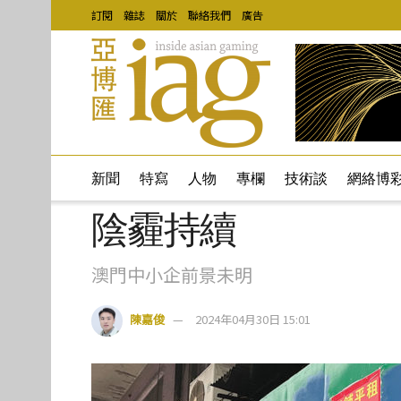
訂閱
雜誌
關於
聯絡我們
廣告
新聞
特寫
人物
專欄
技術談
網絡博
陰霾持續
澳門中小企前景未明
陳嘉俊
2024年04月30日 15:01