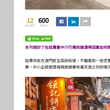
12
600
SHARES
VIEWS
本刊探討了包括貴賓中介行業的崩潰等因素如何
如果你走在澳門民生區的街道，不難看到一些空置
業。中小企經營環境與旅遊業有着天淵之別的情