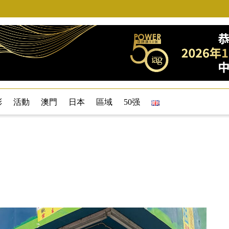
彩
活動
澳門
日本
區域
50强