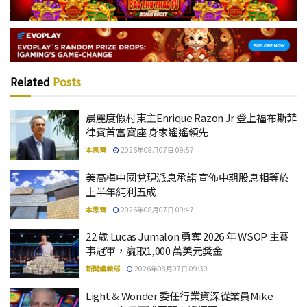
Related
Posts
晨麗度假村東主Enrique Razon Jr 登上福布斯菲
律賓首富寶座 身家遙遙領先
本思齊
2026年08月07日 09:57
美高梅中國兌現派息承諾 宣佈中期股息相等於
上半年純利五成
本思齊
2026年08月07日 09:47
22 歲 Lucas Jumalon 勇奪 2026 年 WSOP 主賽
事冠軍，贏取1,000 萬美元獎金
新聞編輯部
2026年08月07日 09:30
Light & Wonder 委任行業資深從業員Mike