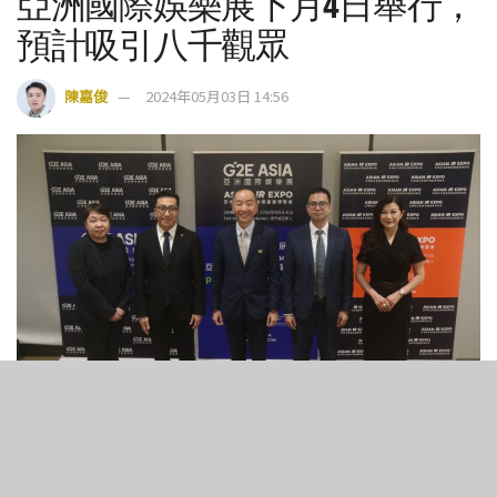
亞洲國際娛樂展下月4日舉行，
預計吸引八千觀眾
陳嘉俊
2024年05月03日 14:56
7
343