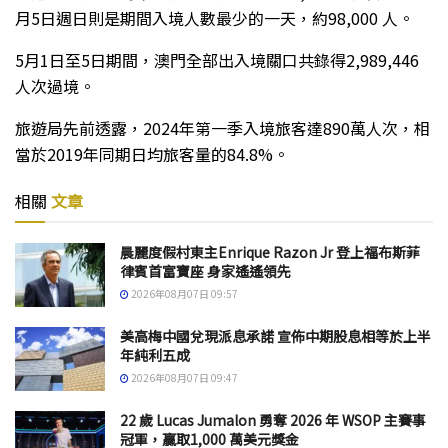
月5日週日則是期間入境人數最少的一天，約98,000 人。
5月1日至5日期間，澳門全部出入境關口共錄得2,989,446
人次過境。
旅遊局先前透露，2024年第一季入境旅客達890萬人次，相
當於2019年同期日均旅客量的84.8%。
相關
文章
晨麗度假村東主Enrique Razon Jr 登上福布斯菲
律賓首富寶座 身家遙遙領先
2026年08月07日 09:57
美高梅中國兌現派息承諾 宣佈中期股息相等於上半
年純利五成
2026年08月07日 09:47
22 歲 Lucas Jumalon 勇奪 2026 年 WSOP 主賽事
冠軍，贏取1,000 萬美元獎金