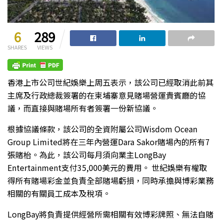
6
289
SHARES
VIEWS
香港上市公司世紀娛樂上周五表示，該公司已經取消此前其
主席及行政總裁簽署的在柬埔寨意見賭場營運貴賓廳的協
議，而直接與賭場所有者簽署一份新協議。
根據協議條款，該公司的全資附屬公司Wisdom Ocean
Group Limited將在三年內營運Dara Sakor賭場內的所有7
張賭枱。為此，該公司每月須向業主LongBay
Entertainment支付35,000美元的費用。 世紀娛樂有權取
得所有賭場彩金並負責全部賭場虧損，同時承擔與博彩業務
相關的有關員工成本及稅項。
LongBay將負責提供經營所需相關有效博彩牌照、無法自賭