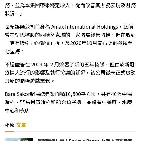
務，並為本集團帶來穩定收入，從而改善其財務表現及財務
狀況。」
世紀娛樂公司前身為 Amax International Holdings，此前
曾在吳氏控股的西哈努克城的一家賭場經營賭枱，但在收到
「更有吸引力的報價」後，於2020年10月宣布計劃搬遷至
七星海。
不過儘管在 2023 年 2 月簽署了新的五年協議，但由於新冠
疫情大流行的影響及執行協議的延遲，該公司從未正式啟動
其新的賭枱遊戲業務。
Dara Sakor賭場總建築面積10,500平方米，共有40張中場
賭枱、55張貴賓賭枱和80台角子機，並設有中餐廳、水療
中心和夜店。
相關
文章