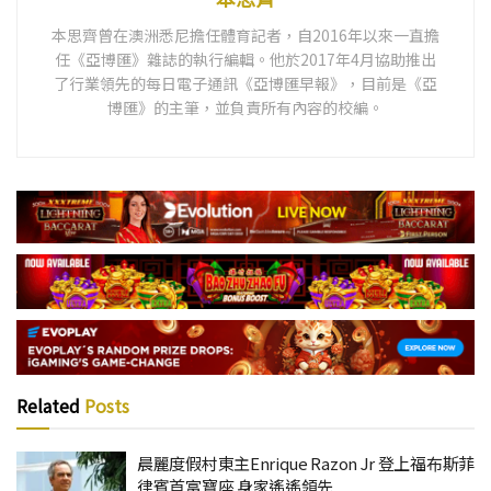
本思齊曾在澳洲悉尼擔任體育記者，自2016年以來一直擔
任《亞博匯》雜誌的執行編輯。他於2017年4月協助推出
了行業領先的每日電子通訊《亞博匯早報》，目前是《亞
博匯》的主筆，並負責所有內容的校編。
Related
Posts
晨麗度假村東主Enrique Razon Jr 登上福布斯菲
律賓首富寶座 身家遙遙領先