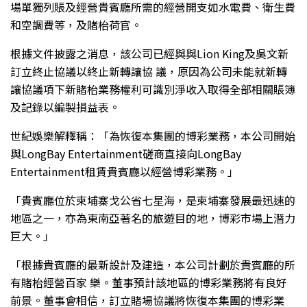
場單獨列賬及經營貴賓廳所需的經營開支如水電費、衛生費
和空調費等，及賭枱荷官。
根據文件披露之消息，該公司已經與與Lion King及吳文新
訂立終止協議以終止新轉讓協 議，原因為公司未能就新轉
讓協議項下新賭枱業務權利可識別淨收入取得全部相關賬簿
及記錄以編製損益表。
世紀娛樂解釋稱：「為恢復本集團的博彩業務，本公司開始
與LongBay Entertainment磋商直接向LongBay
Entertainment租賃貴賓廳以經營博彩業務。」
「貴賓廳位於柬埔寨戈公省七星海，是柬埔寨發展最迅速的
地區之一，亦為東南亞著名的旅遊目的地，博彩市場上潛力
巨大。」
「根據貴賓廳的最新設計及建造，本公司計劃於貴賓廳的所
有賭枱經營百家 樂。董事預計該地區的博彩業務將有良好
前景。董事會相信，訂立賭場協議將恢復本集團的博彩業