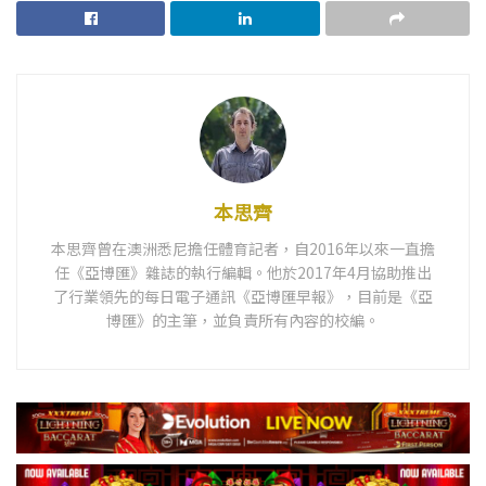
本思齊
本思齊曾在澳洲悉尼擔任體育記者，自2016年以來一直擔
任《亞博匯》雜誌的執行編輯。他於2017年4月協助推出
了行業領先的每日電子通訊《亞博匯早報》，目前是《亞
博匯》的主筆，並負責所有內容的校編。