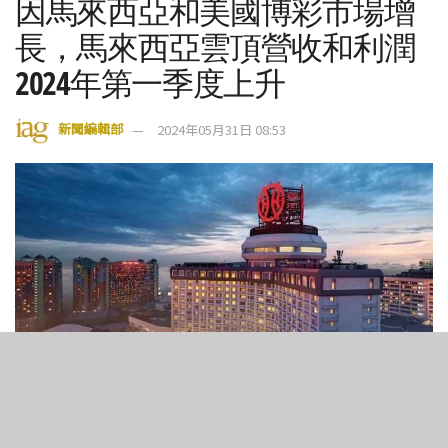
因馬來西亞和美國博彩市場增
長，馬來西亞雲頂營收和利潤
2024年第一季度上升
新聞編輯部
2024年05月31日 08:53
4
183