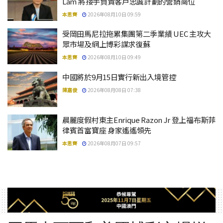
Lam 將接手負責客戶忠誠計劃的營銷崗位
本思齊
2026年08月10日 09:59
受岡田馬尼拉拖累集團第二季業績 UEC 主攻大
眾市場及網上博彩謀求復蘇
本思齊
2026年08月10日 09:49
中國將於9月15日實行新出入境管控
陳嘉俊
2026年08月08日 07:38
晨麗度假村東主Enrique Razon Jr 登上福布斯菲
律賓首富寶座 身家遙遙領先
本思齊
2026年08月07日 09:57