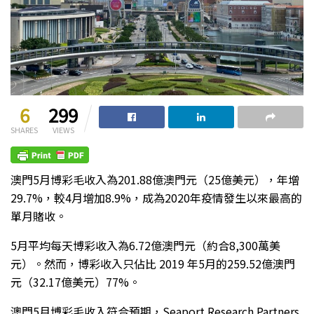
6
299
SHARES
VIEWS
澳門
5
月博彩毛收入為
201.88
億澳門元（
25
億美元），年增
29.7
%
，較
4
月增加
8.9%
，成為
2020
年疫情發生以來最高的
單月賭收。
5
月平均每天博彩收入為
6.72
億澳門元（約合
8,300
萬美
元）。然而，博彩收入只佔比
2019
年
5
月的
259.52
億澳門
元（
32.17
億美元）
77%
。
澳門
5
月博彩毛收入符合預期，
Seaport Research Partners