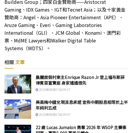
Builders Group；四家白金贊助商——Aristocrat
Gaming、IDX Games、IGT和Tecnet Asia；以及十家黃金
贊助商：Angel、Asia Pioneer Entertainment（APE）、
Aruze Gaming、Everi、Gaming Laboratories
International（GLI）、JCM Global、Konami、澳門彩
票、MdME Lawyers和Walker Digital Table
Systems（WDTS）。
相關
文章
晨麗度假村東主Enrique Razon Jr 登上福布斯菲
律賓首富寶座 身家遙遙領先
2026年08月07日 09:57
美高梅中國兌現派息承諾 宣佈中期股息相等於上半
年純利五成
2026年08月07日 09:47
22 歲 Lucas Jumalon 勇奪 2026 年 WSOP 主賽事
冠軍，贏取1,000 萬美元獎金