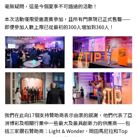
毫無疑問，這是今個夏季不可錯過的活動！
本次活動僅限受邀嘉賓參加，且所有門票現已正式售罄——
即便參加人數上限已從最初的300人增加到360人！
我們在此向17個支持贊助商表示由衷的感謝，他們代表了亞
洲博彩及相關行業中一些最大及最具創新力的供應商——包
括三家鑽石贊助商：Light & Wonder、岡田馬尼拉和Top