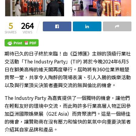
5
264
SHARES
VIEWS
期待已久的日子終於來臨！由《亞博匯》主辦的頂級行業社
交活動「The Industry Party」(TIP) 將於今晚2024年6月5
日在獅美高梅的維天閣再度舉行。屆時將有360位業界翹楚
齊聚一堂，共享令人陶醉的現場表演、引人入勝的娛樂活動
以及與行業頂尖決策者盡興交流的無與倫比的機會。
The Industry Party 為嘉賓提供了一個獨特的機會，讓他們
在輕鬆友好的環境中交流，而此時許多行業高層人物正因參
加亞洲國際娛樂展（G2E Asia）而齊聚澳門。這是一個絕佳
的機會，讓贊助商在沒有壓力和愉快的氣氛中向重要決策者
介紹其自家品牌和產品。