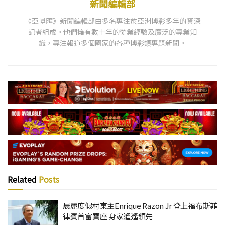
新聞編輯部
《亞博匯》新聞編輯部由多名專注於亞洲博彩多年的資深
記者組成。他們擁有數十年的從業經驗及廣泛的專業知
識，專注報道多個國家的各種博彩類專題新聞。
Related
Posts
晨麗度假村東主Enrique Razon Jr 登上福布斯菲
律賓首富寶座 身家遙遙領先