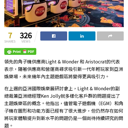
7
326
SHARES
VIEWS
領先的角子機供應商Light & Wonder 和 Aristocrat的代表
表示，隨著供應商和營運商尋求吸引新一代年輕玩家到亞洲
娛樂場，未來幾年內主題遊戲區將變得更具吸引力。
在上週的亞洲國際娛樂展研討會上，Light & Wonder的副
總裁兼亞洲總經理Ken Jolly就
多樣化客戶群的問題提出了
主題娛樂區的概念。他指出，儘管電子遊戲機（EGM）和角
子機在圖形和功能方面已經有了很大進步，但仍然存在如何
將玩家體驗提升到新水平的問題仍是一個尚待持續研究的問
題。