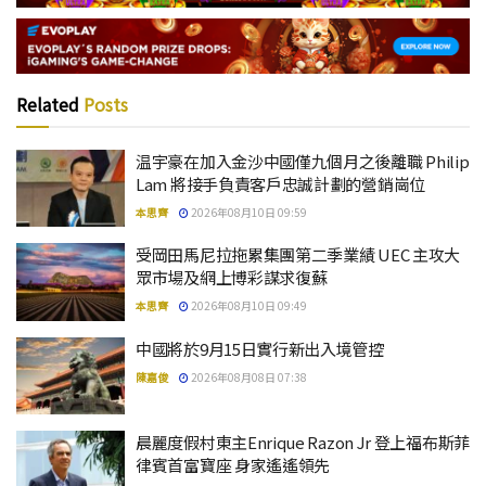
Related
Posts
温宇豪在加入金沙中國僅九個月之後離職 Philip
Lam 將接手負責客戶忠誠計劃的營銷崗位
本思齊
2026年08月10日 09:59
受岡田馬尼拉拖累集團第二季業績 UEC 主攻大
眾市場及網上博彩謀求復蘇
本思齊
2026年08月10日 09:49
中國將於9月15日實行新出入境管控
陳嘉俊
2026年08月08日 07:38
晨麗度假村東主Enrique Razon Jr 登上福布斯菲
律賓首富寶座 身家遙遙領先