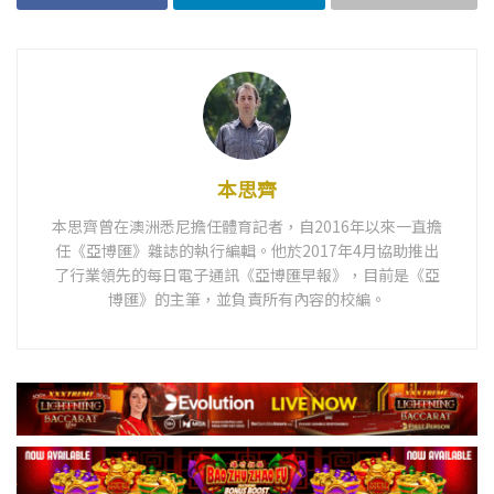
本思齊
本思齊曾在澳洲悉尼擔任體育記者，自2016年以來一直擔
任《亞博匯》雜誌的執行編輯。他於2017年4月協助推出
了行業領先的每日電子通訊《亞博匯早報》，目前是《亞
博匯》的主筆，並負責所有內容的校編。