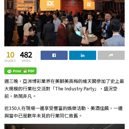
10
482
SHARES
VIEWS
週三晚，亞洲博彩業界在美獅美高梅的維天閣參加了史上最
大規模的行業社交派對「The Industry Party」，盛況空
前，熱鬧非凡。
近350人在現場一邊享受豐富的娛樂活動、美酒佳餚，一邊
與當中已是數年未見的行業同仁敘舊。