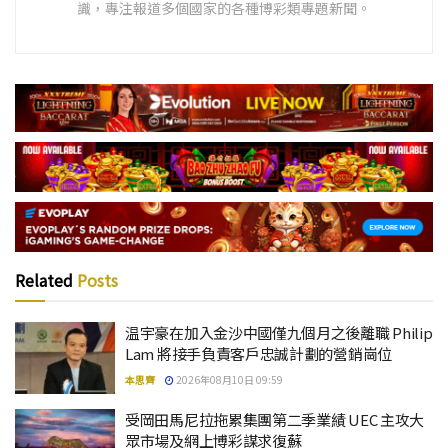
識，專注報道多個國家的各種博彩類專題新聞。
Related
Posts
温宇豪在加入金沙中國僅九個月之後離職 Philip
Lam 將接手負責客戶忠誠計劃的營銷崗位
本思齊
2026年08月10日 09:59
受岡田馬尼拉拖累集團第二季業績 UEC 主攻大
眾市場及網上博彩謀求復蘇