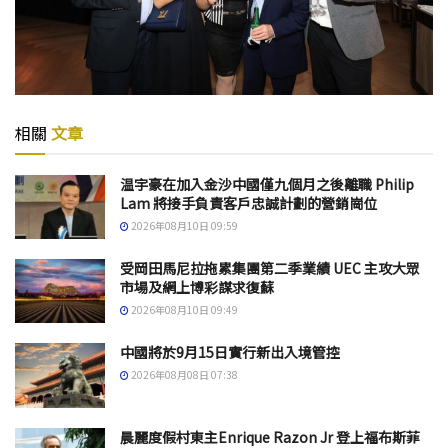
相關
文章
温宇豪在加入金沙中國僅九個月之後離職 Philip
Lam 將接手負責客戶忠誠計劃的營銷崗位
2026年08月10日 09:59
受岡田馬尼拉拖累集團第二季業績 UEC 主攻大眾
市場及網上博彩謀求復蘇
2026年08月10日 09:49
中國將於9月15日實行新出入境管控
2026年08月08日 07:38
晨麗度假村東主Enrique Razon Jr 登上福布斯菲