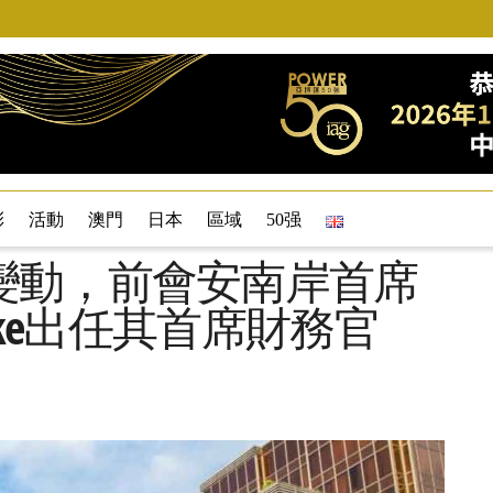
彩
活動
澳門
日本
區域
50强
變動，前會安南岸首席
Hawke出任其首席財務官