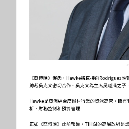
La
《亞博匯》獲悉，Hawke將直接向Rodriguez匯報，並與
總裁吳克文密切合作。吳克文為主席吴聪满之子
Hawke是亞洲綜合度假村行業的資深高管，擁
析、財務控制和預算管理。
正如《亞博匯》此前報道，TIHGI的高層改組是該