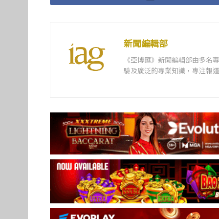
新聞編輯部
《亞博匯》新聞編輯部由多名
驗及廣泛的專業知識，專注報