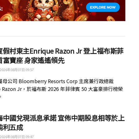
假村東主Enrique Razon Jr 登上福布斯菲
首富寶座 身家遙遙領先
2026年08月07日 09:57
公司 Bloomberry Resorts Corp 主席兼行政總裁
ue Razon Jr，於福布斯 2026 年菲律賓 50 大富豪排行榜榮
。
梅中國兌現派息承諾 宣佈中期股息相等於上
純利五成
2026年08月07日 09:47