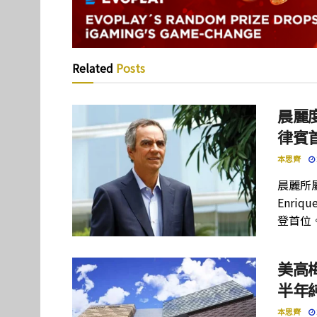
Related
Posts
晨麗度
律賓
本思齊
晨麗所屬母
Enriq
登首位
美高
半年
本思齊