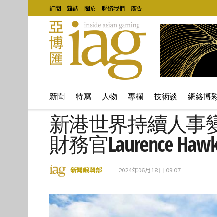
訂閱
雜誌
關於
聯絡我們
廣告
新聞
特寫
人物
專欄
技術談
網絡博
新港世界持續人事
財務官Laurence 
新聞編輯部
2024年06月18日 08:07