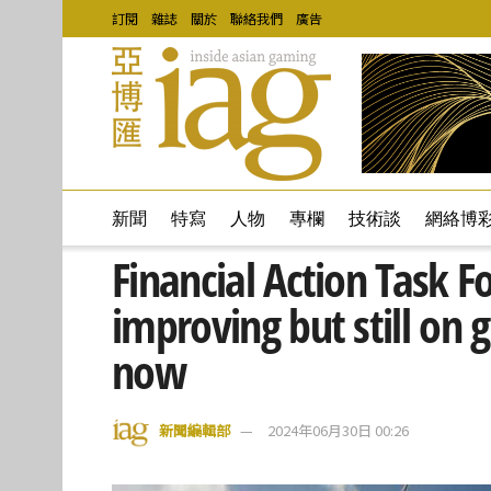
訂閱
雜誌
關於
聯絡我們
廣告
新聞
特寫
人物
專欄
技術談
網絡博
Financial Action Task F
improving but still on g
now
新聞編輯部
2024年06月30日 00:26