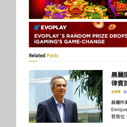
Related
Posts
晨麗度
律賓
本思齊
晨麗所屬母
Enriq
登首位