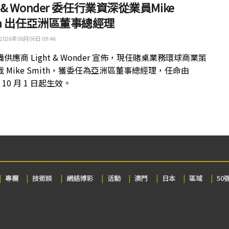
ht & Wonder 委任行業資深從業員Mike
th 出任亞洲區董事總經理
2026年08月06日 09:46
供應商 Light & Wonder 宣佈，現任賭桌業務環球商業策
 Mike Smith，獲委任為亞洲區董事總經理，任命由
年 10 月 1 日起生效。
專欄
技術談
網絡博彩
活動
澳門
日本
區域
50