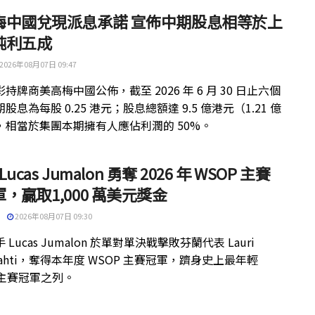
梅中國兌現派息承諾 宣佈中期股息相等於上
純利五成
2026年08月07日 09:47
持牌商美高梅中國公佈，截至 2026 年 6 月 30 日止六個
股息為每股 0.25 港元；股息總額達 9.5 億港元（1.21 億
，相當於集團本期擁有人應佔利潤的 50%。
 Lucas Jumalon 勇奪 2026 年 WSOP 主賽
，贏取1,000 萬美元獎金
2026年08月07日 09:30
 Lucas Jumalon 於單對單決戰擊敗芬蘭代表 Lauri
kilahti，奪得本年度 WSOP 主賽冠軍，躋身史上最年輕
 主賽冠軍之列。