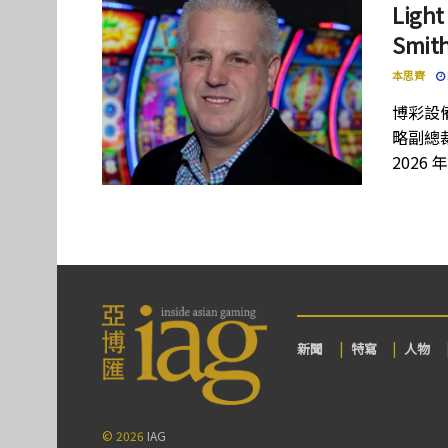
Lig
Smi
本思齊
博彩設備
略副總裁
2026 
新聞
特寫
人物
© 2026
IAG