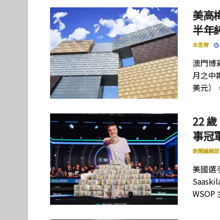
美高
半年
本思齊
澳門博彩
月之中期
美元）
22 歲
事冠軍
新聞編輯部
美國選手
Saas
WSOP