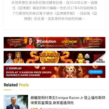
本思齊曾在澳洲悉尼擔任體育記者，自2016年以來一直擔
任《亞博匯》雜誌的執行編輯。他於2017年4月協助推出
了行業領先的每日電子通訊《亞博匯早報》，目前是《亞
博匯》的主筆，並負責所有內容的校編。
Related
Posts
晨麗度假村東主Enrique Razon Jr 登上福布斯菲
律賓首富寶座 身家遙遙領先
本思齊
2026年08月07日 09:57