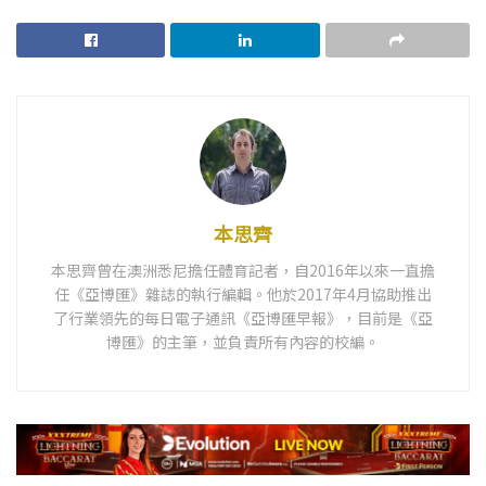
本思齊
本思齊曾在澳洲悉尼擔任體育記者，自2016年以來一直擔
任《亞博匯》雜誌的執行編輯。他於2017年4月協助推出
了行業領先的每日電子通訊《亞博匯早報》，目前是《亞
博匯》的主筆，並負責所有內容的校編。