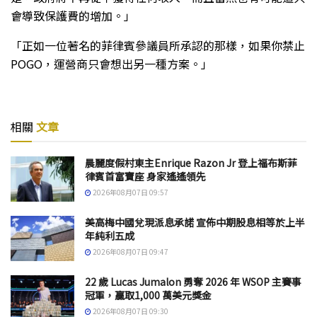
會導致保護費的增加。」
「正如一位著名的菲律賓參議員所承認的那樣，如果你禁止
POGO，運營商只會想出另一種方案。」
相關
文章
晨麗度假村東主Enrique Razon Jr 登上福布斯菲
律賓首富寶座 身家遙遙領先
2026年08月07日 09:57
美高梅中國兌現派息承諾 宣佈中期股息相等於上半
年純利五成
2026年08月07日 09:47
22 歲 Lucas Jumalon 勇奪 2026 年 WSOP 主賽事
冠軍，贏取1,000 萬美元獎金
2026年08月07日 09:30