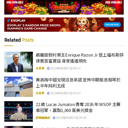
Related
Posts
晨麗度假村東主Enrique Razon Jr 登上福布斯菲
律賓首富寶座 身家遙遙領先
本思齊
2026年08月07日 09:57
美高梅中國兌現派息承諾 宣佈中期股息相等於
上半年純利五成
本思齊
2026年08月07日 09:47
22 歲 Lucas Jumalon 勇奪 2026 年 WSOP 主賽
事冠軍，贏取1,000 萬美元獎金
新聞編輯部
2026年08月07日 09:30