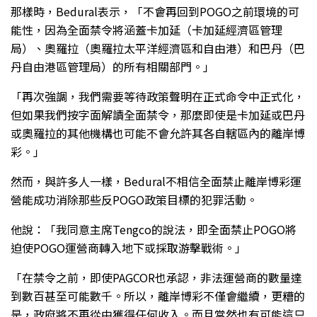
那樣時，Bedural表示，「不會再回到POGO之前環境的可
能性，因為全面禁令將涵蓋卡加延（卡加延經濟區管理
局）、奧羅拉（奧羅拉太平洋經濟區和自由港）和巴丹（巴
丹自由港區管理局）的所有相關部門。」
「再次強調，我們需要等待政策聲明在正式命令中正式化，
但如果我們按字面解讀全面禁令，那麼即使是卡加延或巴丹
或奧羅拉的其他機構也可能不會允許其各自轄區內的離岸博
彩。」
然而，與許多人一樣，Bedural不相信全面禁止離岸博彩運
營能成功消除那些反POGO政策目標的犯罪活動。
他說：「我同意主席Tengco的說法，即全面禁止POGO將
迫使POGO運營商轉入地下或採取游擊戰術。」
「在禁令之前，即使PAGCOR也承認，非法運營商的數量達
到數百甚至可能數千。所以，離岸博彩不僅會繼續，更糟的
是，政府將不再從中獲得任何收入。而且當然也有可能這只