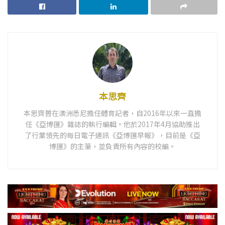
本思齊
本思齊曾在澳洲悉尼擔任體育記者，自2016年以來一直擔
任《亞博匯》雜誌的執行編輯。他於2017年4月協助推出
了行業領先的每日電子通訊《亞博匯早報》，目前是《亞
博匯》的主筆，並負責所有內容的校編。