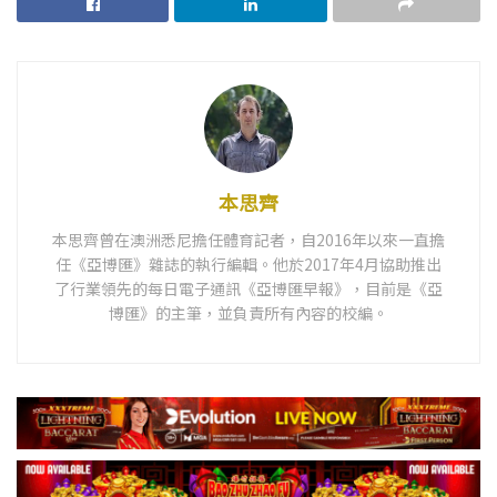
本思齊
本思齊曾在澳洲悉尼擔任體育記者，自2016年以來一直擔
任《亞博匯》雜誌的執行編輯。他於2017年4月協助推出
了行業領先的每日電子通訊《亞博匯早報》，目前是《亞
博匯》的主筆，並負責所有內容的校編。