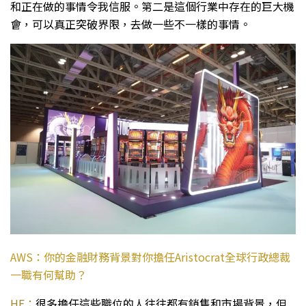
和正在做的事情令我信服。第二是這個行業中存在的巨大機
會，可以真正突破界限，去做一些不一樣的事情。
AWS：你的金融財務背景對你擔任Aristocrat全球行政總裁
一職有何幫助？
HF：
很多擔任這些職位的人往往都有銷售和市場背景，但