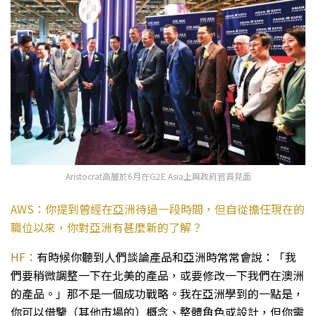
Aristocrat高層於6月在G2E Asia上與政府官員見面
AWS：你提到曾經在亞洲待過一段時間，但自從擔任現在的
職位以來，你對亞洲有甚麼新的了解？
HF：
有時候你聽到人們談論產品和亞洲時常常會說：「我
們要稍微調整一下在北美的產品，或要修改一下我們在澳洲
的產品。」那不是一個成功戰略。我在亞洲學到的一點是，
你可以借鑒（其他市場的）概念、整體角色或設計，但你需