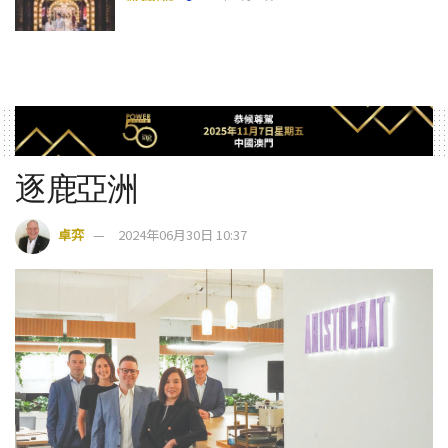
逐鹿亞洲
卓弈
2024年06月30日 10:37