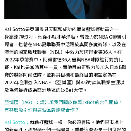
Kai Sotto是亞洲最具天賦和成功的職業籃球運動員之一，
身高達7呎3吋。他從小就才華洋溢，曾效力於NBA G聯盟引
爆者，也曾在NBA夏季聯賽中活躍於奧蘭多魔術隊，以及在
澳洲的國家籃球聯賽（NBL）中效力於阿得雷德36人。在
2022年季前賽中，阿得雷德36人曾與NBA球隊進行對抗比
賽，Kai也是當時其中一員，而他目前正致力於加入日本B聯
賽的越谷阿爾法隊，並將其目標和最終目的地設定為在
2025年全職加入NBA。《亞博匯》與Kai對談其職業生涯以
及為何最近成為亞洲地區的1xBet大使。
亞博匯（IAG）：請告訴我們關於你與1xBet的合作關係。
有甚麼吸引你與這個品牌達成合作？
Kai Sotto：
就像打籃球一樣，你必須冒險。他們是市場上
的新面孔，我想給他們一個機會，看看這會否是一個良好的