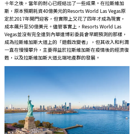
十年之後，當年的耐心已經結出了一些成果。在拉斯維加
斯，原本預期耗資40億美元的Resorts World Las Vegas原
定於2017年開門迎客，但實際上又花了四年才成為現實，
成本飆升至50億美元。儘管事實上，Resorts World Las
Vegas並沒有完全達到內華達博彩委員會早期預測的那樣，
成為拉斯維加斯大道上的「遊戲改變者」，但其收入和利潤
一直在慢慢攀升，主要得益於拉斯維加斯在疫情後的經濟復
甦，以及拉斯維加斯大道北端地產群的發展。