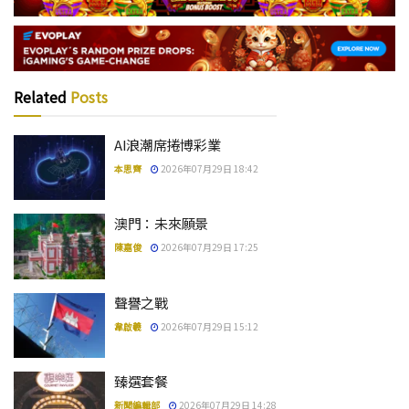
Related
Posts
AI浪潮席捲博彩業
本思齊
2026年07月29日 18:42
澳門：未來願景
陳嘉俊
2026年07月29日 17:25
聲譽之戰
韋啟羲
2026年07月29日 15:12
臻選套餐
新聞編輯部
2026年07月29日 14:28