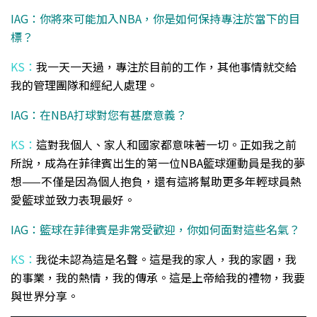
IAG：你將來可能加入NBA，你是如何保持專注於當下的目
標？
KS：
我一天一天過，專注於目前的工作，其他事情就交給
我的管理團隊和經紀人處理。
IAG：在NBA打球對您有甚麼意義？
KS：
這對我個人、家人和國家都意味著一切。正如我之前
所說，成為在菲律賓出生的第一位NBA籃球運動員是我的夢
想——不僅是因為個人抱負，還有這將幫助更多年輕球員熱
愛籃球並致力表現最好。
IAG：籃球在菲律賓是非常受歡迎，你如何面對這些名氣？
KS：
我從未認為這是名聲。這是我的家人，我的家園，我
的事業，我的熱情，我的傳承。這是上帝給我的禮物，我要
與世界分享。