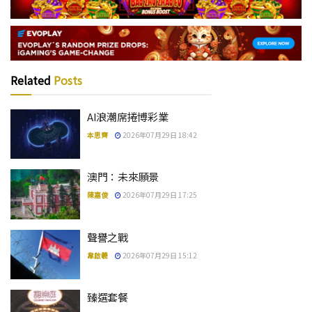
Related
Posts
AI浪潮席捲博彩業
本思齊
2026年07月29日 18:42
澳門：未來願景
陳嘉俊
2026年07月29日 17:25
聲譽之戰
韋啟羲
2026年07月29日 15:12
臻選套餐