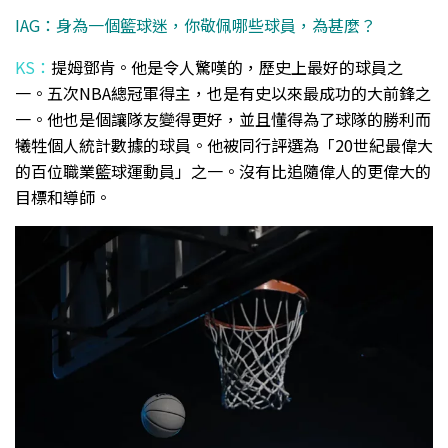
IAG：身為一個籃球迷，你敬佩哪些球員，為甚麼？
KS：
提姆鄧肯。他是令人驚嘆的，歷史上最好的球員之
一。五次NBA總冠軍得主，也是有史以來最成功的大前鋒之
一。他也是個讓隊友變得更好，並且懂得為了球隊的勝利而
犧牲個人統計數據的球員。他被同行評選為「20世紀最偉大
的百位職業籃球運動員」之一。沒有比追隨偉人的更偉大的
目標和導師。