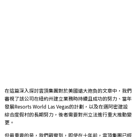
在這篇深入探討雲頂集團對於美國遠大抱負的文章中，我們
審視了該公司在紐約州建立業務時持續且成功的努力、當年
發展Resorts World Las Vegas的計劃，以及在邁阿密建設
綜合度假村的長期努力，後者需要對州立法進行重大推動變
更。
但最重要的是，我們觀察到，即使在十年前，雲頂集團已經