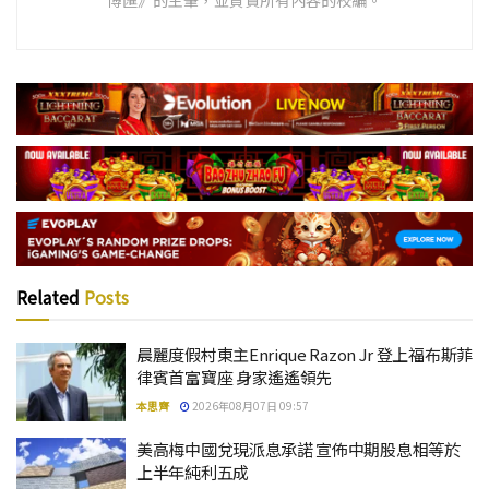
博匯》的主筆，並負責所有內容的校編。
Related
Posts
晨麗度假村東主Enrique Razon Jr 登上福布斯菲
律賓首富寶座 身家遙遙領先
本思齊
2026年08月07日 09:57
美高梅中國兌現派息承諾 宣佈中期股息相等於
上半年純利五成