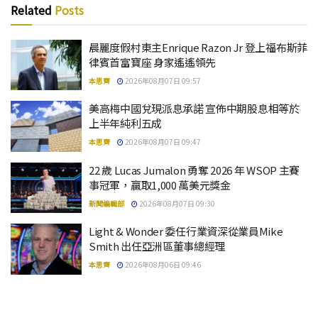
Related
Posts
晨麗度假村東主Enrique Razon Jr 登上福布斯菲
律賓首富寶座 身家遙遙領先
本思齊
2026年08月07日 09:57
美高梅中國兌現派息承諾 宣佈中期股息相等於
上半年純利五成
本思齊
2026年08月07日 09:47
22 歲 Lucas Jumalon 勇奪 2026 年 WSOP 主賽
事冠軍，贏取1,000 萬美元獎金
新聞編輯部
2026年08月07日 09:30
Light & Wonder 委任行業資深從業員Mike
Smith 出任亞洲區董事總經理
本思齊
2026年08月06日 09:46