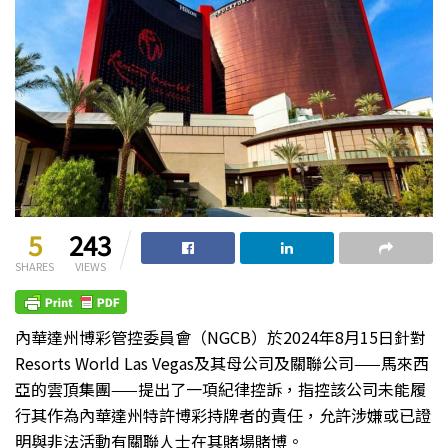
5
243
SHARES
VIEWS
內華達州博彩管控委員會（NGCB）於2024年8月15日針對
Resorts World Las Vegas及其母公司及關聯公司——馬來西
亞的雲頂集團——提出了一項紀律控訴，指控該公司未能履
行其作為內華達州特許博彩持牌者的責任，允許涉嫌或已證
明與非法活動有關聯人士在其賭場賭博。