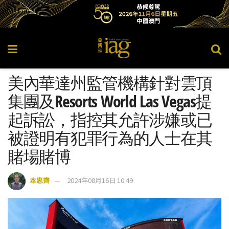
美內華達州監管機構針對雲頂
集團及Resorts World Las Vegas提
起訴訟，指控其允許涉嫌或已
被證明有犯罪行為的人士在其
賭場賭博
本思齊
2024年08月16日 10:49