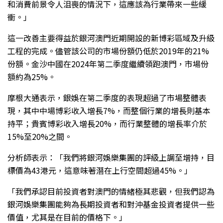
和消費前景令人沮喪的情況下，這應該為行業帶來一些緩
衝。」
這一改善主要得益於銀河澳門近期開設的新博彩區域及升級
工程的完成。儘管該公司的市場份額仍低於2019年的21%
份額。金沙中國在2024年第二季度繼續領跑澳門，市場份
額約為25%。
摩根大通表示，銀娛在第二季度的表現超過了市場整體表
現，其中中場博彩收入增長7%，而整個行業的增長則基本
持平；貴賓博彩收入增長20%，而行業整體的增長率介於
15%至20%之間。
分析師表示：「我們將銀河娛樂集團的評級上調至增持，目
標價為43港元，這意味著潛在上行空間超過45%。」
「我們承認目前投資者對澳門的情緒極其悲觀，但我們認為
銀河娛樂集團能夠為長期投資者和對沖基金投資者提供一些
價值，尤其是在目前的價格下。」