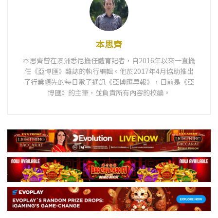
本思齊
本思齊曾在澳洲悉尼擔任體育記者，自2016年以來一直擔
任《亞博匯》雜誌的執行編輯。他於2017年4月協助推出
了行業領先的每日電子通訊《亞博匯早報》，目前是《亞
博匯》的主筆，並負責所有內容的校編。