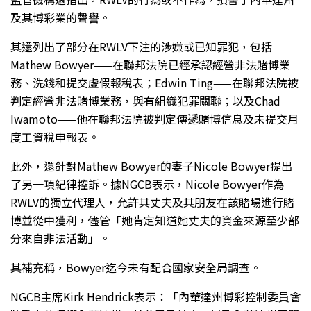
及其博彩業的聲譽。
其還列出了部分在RWLV下注的涉嫌或已知罪犯，包括
Mathew Bowyer——在聯邦法院已經承認經營非法賭博業
務、洗錢和提交虛假報稅表；Edwin Ting——在聯邦法院被
判定經營非法賭博業務，與有組織犯罪關聯；以及Chad
Iwamoto——他在聯邦法院被判定傳遞賭博信息及未提交月
度工資稅申報表。
此外，還針對Mathew Bowyer的妻子Nicole Bowyer提出
了另一項紀律控訴。據NGCB表示，Nicole Bowyer作為
RWLV的獨立代理人，允許其丈夫及其朋友在該賭場進行賭
博並從中獲利，儘管「她肯定知道她丈夫的資金來源至少部
分來自非法活動」。
其補充稱，Bowyer迄今未有配合國家安全局調查。
NGCB主席Kirk Hendrick表示：「內華達州博彩控制委員會