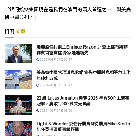
「銀河娛樂集團現在是我們在澳門的兩大首選之一，與美高
梅中國並列。」
相關
文章
晨麗度假村東主Enrique Razon Jr 登上福布斯菲
律賓首富寶座 身家遙遙領先
2026年08月07日 09:57
美高梅中國兌現派息承諾 宣佈中期股息相等於上半
年純利五成
2026年08月07日 09:47
22 歲 Lucas Jumalon 勇奪 2026 年 WSOP 主賽事
冠軍，贏取1,000 萬美元獎金
2026年08月07日 09:30
Light & Wonder 委任行業資深從業員Mike Smith
出任亞洲區董事總經理