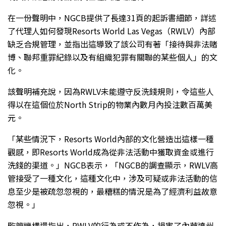
在一份聲明中，NGCB提供了長達31頁的起訴書細節，詳述
了代理人如何發現Resorts World Las Vegas（RWLV）內部
缺乏合規管理，並指出這導致了該公司有著「接待與非法賭
博、聯邦重罪紀錄以及有組織犯罪有關聯的某些個人」的文
化。
該聲明補充說，因為RWLV未能遵守反洗錢規則，令這些人
得以在這個位於North Strip的物業內數月內投注數百萬美
元。
「某些情況下，Resorts World內部的文化營造出這樣一種
觀感，即Resorts World成為從非法活動中獲取資金或進行
洗錢的渠道。」NGCB表示，「NGCB的調查顯示，RWLV高
管接受了一種文化，這種文化中，涉及可疑或非法活動的信
息至少是被疏忽忽視的，最糟糕的情況是為了經濟利益故意
忽視。」
監管機構還指出，RWLV的行為或不作為，損害了內華達州