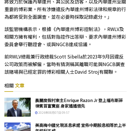
將致力於保護內華達州、其公民及訪客，以及內華達州至關
重要的博彩業。所有涉嫌違反內華達州博彩法律和規章的行
為都將受到全面調查，並在必要時採取記錄處分。」
該監管機構表示，根據《內華達州博彩控制法》，RWLV及
相關方擁有權利，包括對指控作出答辯、要求內華達州博彩
委員會舉行聽證會、或與NGCB達成協議。
前RWLV總裁兼行政總裁Scott Sibella於2023年9月因違反
公司政策而被解僱，當時有猜測稱其離職可能與NGCB調查
該賭場與已經定罪的博彩相關人士David Stroj有關聯。
相關
文章
晨麗度假村東主Enrique Razon Jr 登上福布斯菲
律賓首富寶座 身家遙遙領先
2026年08月07日 09:57
美高梅中國兌現派息承諾 宣佈中期股息相等於上半
年純利五成