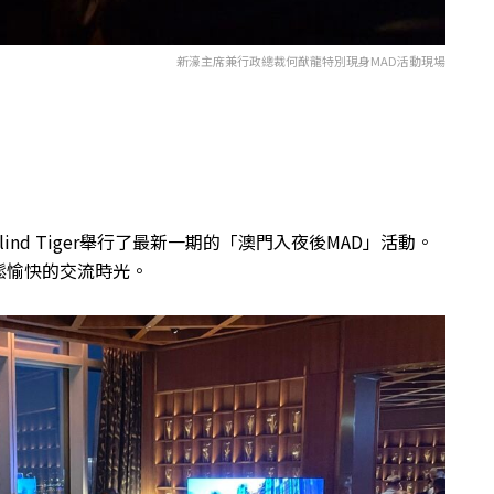
新濠主席兼行政總裁何猷龍特別現身MAD活動現場
nd Tiger舉行了最新一期的
「澳門入夜後MAD」活動。
鬆愉快的交流時光。