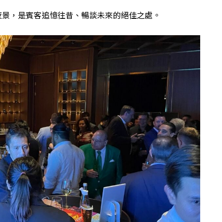
夜景，是賓客追憶往昔、暢談未來的絕佳之處。