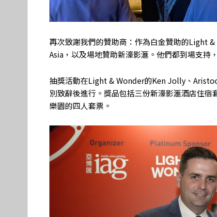
再次致謝我們的贊助商：作為白金贊助的Light & Wond
Asia，以及場地贊助
新濠影滙
。他們都到場支持
抽獎活動在Light & Wonder的Ken Jolly、Aristocr
別致辭後進行。獎品包括三份新濠影滙酒店住宿
樂園的四人套票。