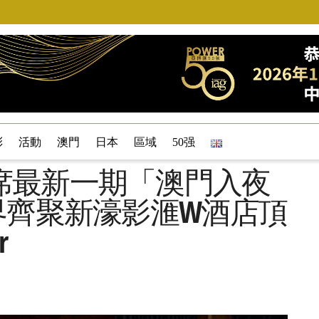
彩
活動
澳門
日本
區域
50强
席最新一期「澳門入夜
界齊聚新濠影滙W酒店頂
r