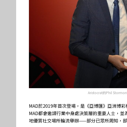
Aristocrat的Phil Sto
MAD於2019年首次登場，是《亞博匯》亞洲
MAD都會邀請行業中身處決策層的重要人士，並
地優質社交場所輪流舉辦——部分已眾所周知，