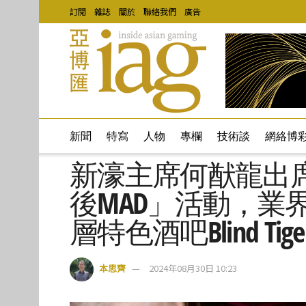
訂閱
雜誌
關於
聯絡我們
廣告
新聞
特寫
人物
專欄
技術談
網絡博
新濠主席何猷龍出
後MAD」活動，業
層特色酒吧Blind Tige
本思齊
2024年08月30日 10:23