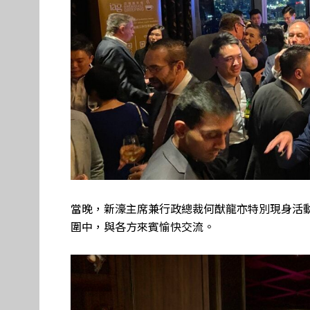
當晚，新濠主席兼行政總裁何猷龍亦特別現身活
圍中，與各方來賓愉快交流。