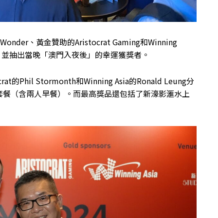
er、黃金贊助的Aristocrat Gaming和Winning
，並抽出當晚「澳門入夜後」的幸運獲獎者。
at的Phil Stormonth和Winning Asia的Ronald Leung分
套餐（含兩人早餐）。而最高獎品還包括了新濠影滙水上