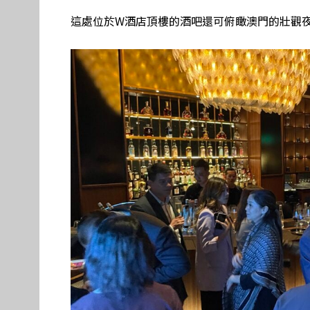
這處位於W酒店頂樓的酒吧還可俯瞰澳門的壯觀