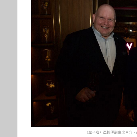
（左→右）亞博匯副主席卓弈、新濠主