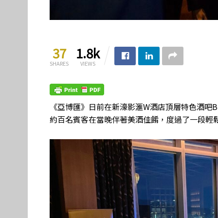
37
1.8k
SHARES
VIEWS
《亞博匯》日前在
新濠影滙W酒店頂層特色酒吧Bli
約百名賓客在當晚伴著美酒佳餚，度過了一段輕