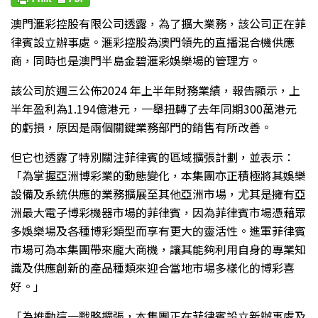
澳門滙彩控股有限公司透露，為了擴大業務，該公司正在菲
律賓設立辦事處。滙彩控股為澳門領先的直播混合機供應
商，同時也是澳門半島金碧滙彩娛樂場的管理方。
該公司於週三公佈2024 年上半年財務業績，報告顯示，上
半年盈利為1.194億港元，一舉扭轉了去年同期300萬港元
的虧損，原因是兩個關鍵業務部門的銷售有所改善。
但它也透露了特別關注菲律賓的區域擴張計劃，並表示：
「為掌握亞洲博彩業的動態變化，本集團亦正積極將其娛樂
設備及系統供應的業務擴展至其他亞洲市場，尤其是擁有亞
洲最大電子博彩機器市場的菲律賓，因為菲律賓市場憑藉眾
多娛樂場及各種博彩類型而享有更大的靈活性。進軍菲律賓
市場可為本集團帶來龐大商機，讓其能夠利用自身的專業知
識及供應創新的產品種類來迎合當地市場多樣化的博彩喜
好。」
「為推動這一戰略擴張，本集團正在菲律賓設立新辦事處及