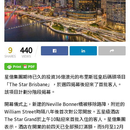
9
440
SHARES
VIEWS
星億集團期待已久的投資36億澳元的布里斯班皇后碼頭項目
「The Star Brisbane」，於週四揭幕後迎來了首批客人。
該項目計劃分階段揭幕。
開幕儀式上，新建的Neville Bonner橋被移除路障，附近的
William Street時隔八年後首次對公眾開放。五星級酒店
The Star Grand於上午10點迎來首批入住的客人。星億集團
表示，酒店在開業的前四天已全部預訂滿額，而9月至12月