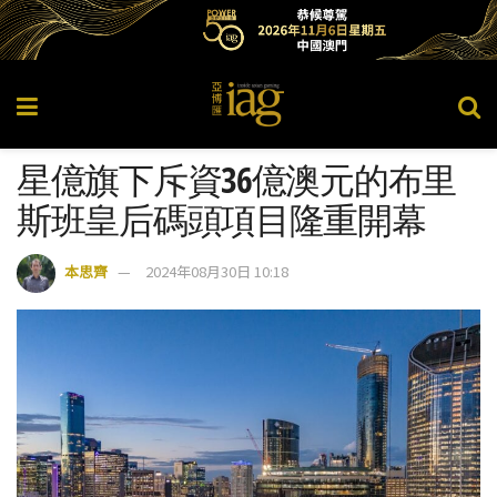
星億旗下斥資36億澳元的布里
斯班皇后碼頭項目隆重開幕
本思齊
2024年08月30日 10:18