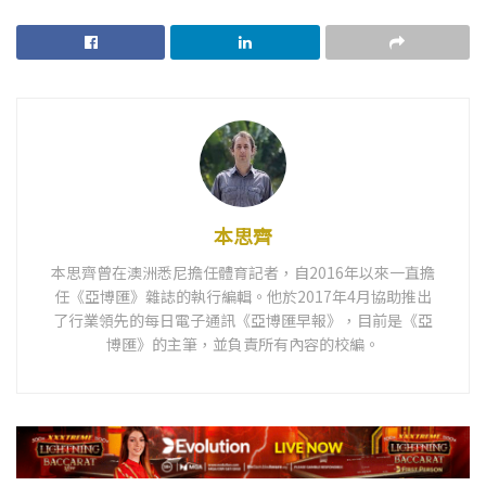
本思齊
本思齊曾在澳洲悉尼擔任體育記者，自2016年以來一直擔
任《亞博匯》雜誌的執行編輯。他於2017年4月協助推出
了行業領先的每日電子通訊《亞博匯早報》，目前是《亞
博匯》的主筆，並負責所有內容的校編。