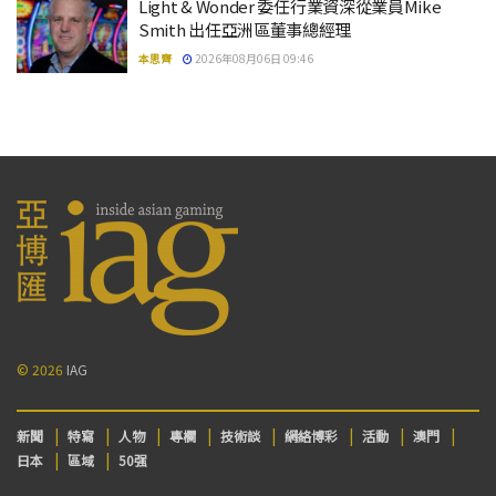
Light & Wonder 委任行業資深從業員Mike
Smith 出任亞洲區董事總經理
本思齊
2026年08月06日 09:46
© 2026
IAG
新聞
特寫
人物
專欄
技術談
網絡博彩
活動
澳門
日本
區域
50强