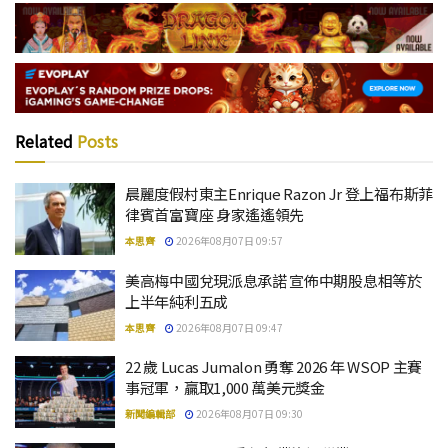
Related
Posts
晨麗度假村東主Enrique Razon Jr 登上福布斯菲
律賓首富寶座 身家遙遙領先
本思齊
2026年08月07日 09:57
美高梅中國兌現派息承諾 宣佈中期股息相等於
上半年純利五成
本思齊
2026年08月07日 09:47
22 歲 Lucas Jumalon 勇奪 2026 年 WSOP 主賽
事冠軍，贏取1,000 萬美元獎金
新聞編輯部
2026年08月07日 09:30