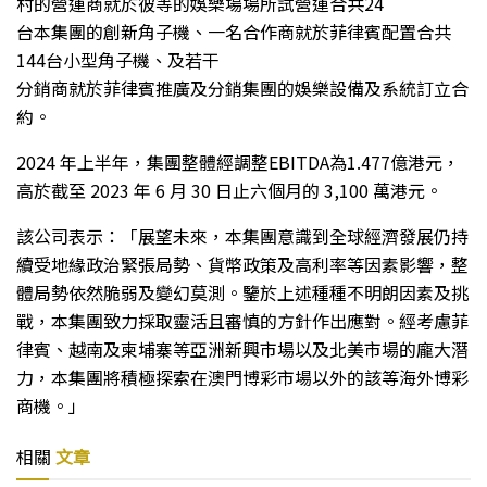
村的營運商就於彼等的娛樂場場所試營運合共24
台本集團的創新角子機、一名合作商就於菲律賓配置合共
144台小型角子機、及若干
分銷商就於菲律賓推廣及分銷集團的娛樂設備及系統訂立合
約。
2024 年上半年，集團整體經調整EBITDA為1.477億港元，
高於截至 2023 年 6 月 30 日止六個月的 3,100 萬港元。
該公司表示：「展望未來，本集團意識到全球經濟發展仍持
續受地緣政治緊張局勢、貨幣政策及高利率等因素影響，整
體局勢依然脆弱及變幻莫測。鑒於上述種種不明朗因素及挑
戰，本集團致力採取靈活且審慎的方針作出應對。經考慮菲
律賓、越南及柬埔寨等亞洲新興市場以及北美市場的龐大潛
力，本集團將積極探索在澳門博彩市場以外的該等海外博彩
商機。」
相關
文章