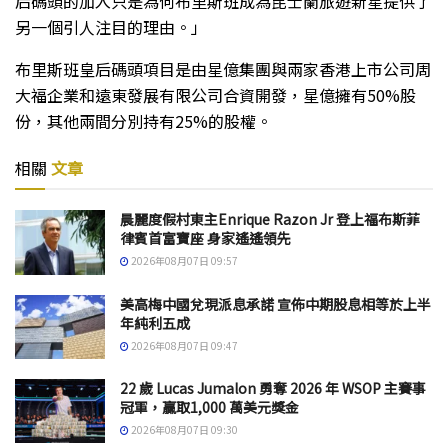
后碼頭的加入只是為何布里斯班成為昆士蘭旅遊新星提供了
另一個引人注目的理由。」
布里斯班皇后碼頭項目是由星億集團與兩家香港上市公司周
大福企業和遠東發展有限公司合資開發，星億擁有50%股
份，其他兩間分別持有25%的股權。
相關
文章
晨麗度假村東主Enrique Razon Jr 登上福布斯菲
律賓首富寶座 身家遙遙領先
2026年08月07日 09:57
美高梅中國兌現派息承諾 宣佈中期股息相等於上半
年純利五成
2026年08月07日 09:47
22 歲 Lucas Jumalon 勇奪 2026 年 WSOP 主賽事
冠軍，贏取1,000 萬美元獎金
2026年08月07日 09:30