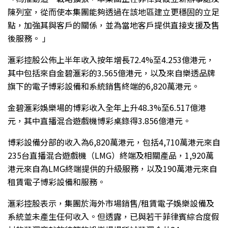
陳列室，從而使本集團能夠透過在該地區建立更穩固的立足
點，加強其與客戶的關係，並為當地客戶提供直接支援及售
後服務。 」
滙彩控股公佈上半年收入按年增長72.4%至4.253億港元，
其中包括來自金碧滙彩的3.565億港元，以及來自樂透品牌
旗下的電子博彩設備和系統銷售終端的6,820萬港元。
金碧滙彩娛樂場的博彩收入全年上升48.3%至6.517億港
元，其中直播混合遊戲機博彩桌錄得3.856億港元。
博彩設備分部的收入為6,820萬港元，包括4,710萬港元來自
235台直播混合遊戲機（LMG）終端及相關產品，1,920萬
港元來自為LMG終端提供的升級服務，以及190萬港元來自
租賃電子博彩設備和服務。
滙彩控股表示，集團於海外市場銷售/租賃電子娛樂設備及
系統並未產生任何收入。但透露，已與若干菲律賓綜合度假