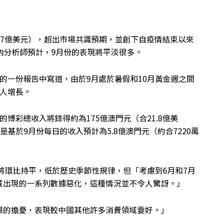
4.7億美元），超出市場共識預期，並創下自疫情結束以來
但業內分析師預計，9月份的表現將平淡很多。
的一份報告中寫道，由於9月處於暑假和10月黃金週之間
驚人增長。
預測，9月的博彩總收入將錄得約為175億澳門元（合21.8億美
基於9月份每日的收入預計為5.8億澳門元（約合7220萬
入將環比持平，低於歷史季節性規律，但「考慮到6月和7月
域出現的一系列數據惡化，這種情況並不令人驚訝。」
場的擔憂，表現較中國其他許多消費領域要好。」