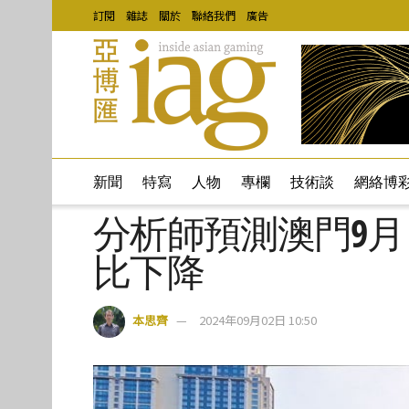
訂閱
雜誌
關於
聯絡我們
廣告
新聞
特寫
人物
專欄
技術談
網絡博
分析師預測澳門9
比下降
本思齊
2024年09月02日 10:50