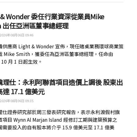
ht & Wonder 委任行業資深從業員Mike
th 出任亞洲區董事總經理
2026年08月06日 09:46
供應商 Light & Wonder 宣佈，現任賭桌業務環球商業策
 Mike Smith，獲委任為亞洲區董事總經理，任命由
年 10 月 1 日起生效。
魏理仕：永利阿聯酋項目造價上調後 股東出
達 17.1 億美元
2026年08月06日 09:35
理仕證券研究部於周三發表研究報告，表示永利渡假村旗
目 Wynn Al Marjan Island 經修訂工期與建築預算之
需要投入的自有股本將介乎 15.9 億美元至 17.1 億美