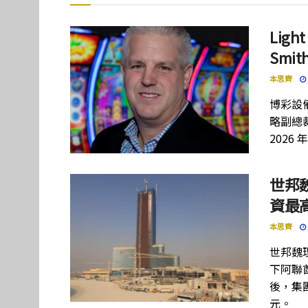
Lig
Smi
本思齊
博彩設備
略副總裁
2026 
世邦
資最高
本思齊
世邦魏
下阿聯酋項
後，集團
元。