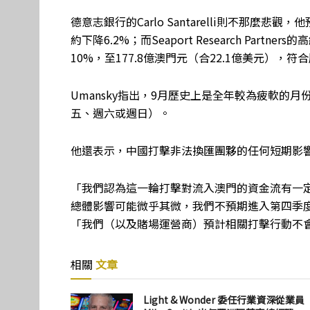
德意志銀行的Carlo Santarelli則不那麼悲
約下降6.2%；而Seaport Research Partne
10%，至177.8億澳門元（合22.1億美元），符
Umansky指出，9月歷史上是全年較為疲軟的
五、週六或週日）。
他還表示，中國打擊非法換匯團夥的任何短期影
「我們認為這一輪打擊對流入澳門的資金流有一
總體影響可能微乎其微，我們不預期進入第四季
「我們（以及賭場運營商）預計相關打擊行動不
相關
文章
Light & Wonder 委任行業資深從業員