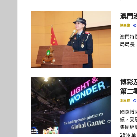
澳門
陳嘉俊
澳門特
局局長
博彩及
第二季
本思齊
國際博彩設
績，受惠
集團經調
26% 至