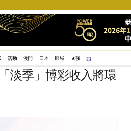
彩
活動
澳門
日本
區域
50强
月「淡季」博彩收入將環