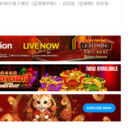
領先的每日電子通訊《亞博匯早報》，目前是《亞博匯》的主筆，