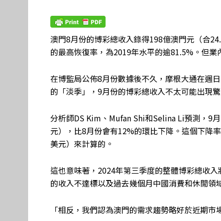
澳門8月份的博彩總收入錄得198億澳門元（合2
的最高恢復率，為2019年水平的逾81.5%。
在博監局公佈8月份數據後不久，摩根大通在週日
的「淡季」，9月份的博彩總收入不太可能出現
分析師DS Kim、Mufan Shi和Selina Li
元），比8月份會有12%的環比下降。這個下降率是
美元）來計算的。
這也意味著，2024年第三季度的整體博彩總收
的收入不達標以及過去幾個月中國消費和休閒領
「相反，我們認為澳門的需求趨勢略好於近期市