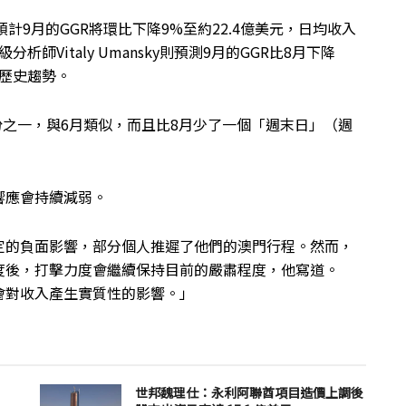
觀，他預計9月的GGR將環比下降9%至約22.4億美元，日均收入
rs的高級分析師Vitaly Umansky則預測9月的GGR比8月下降
合歷史趨勢。
月份之一，與6月類似，而且比8月少了一個「週末日」（週
響應會持續減弱。
定的負面影響，部分個人推遲了他們的澳門行程。然而，
度後，打擊力度會繼續保持目前的嚴肅程度，他寫道。
會對收入產生實質性的影響。」
世邦魏理仕：永利阿聯酋項目造價上調後