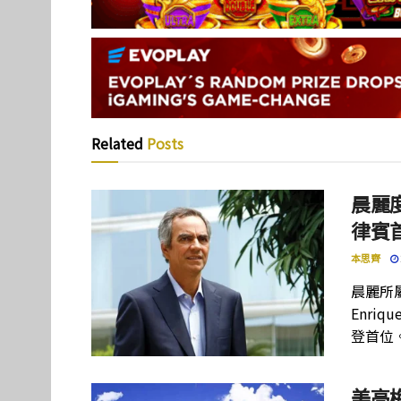
Related
Posts
晨麗度
律賓
本思齊
晨麗所屬母
Enriq
登首位
美高