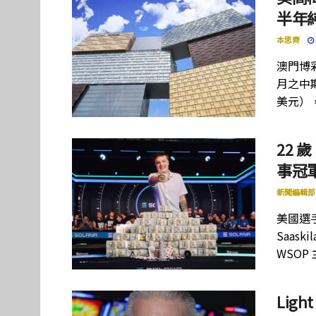
半年
本思齊
澳門博彩
月之中期
美元）
22 歲
事冠軍
新聞編輯部
美國選手
Saas
WSOP
Lig