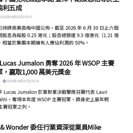
純利五成
2026年08月07日 09:47
持牌商美高梅中國公佈，截至 2026 年 6 月 30 日止六個
股息為每股 0.25 港元；股息總額達 9.5 億港元（1.21 億
，相當於集團本期擁有人應佔利潤的 50%。
 Lucas Jumalon 勇奪 2026 年 WSOP 主賽
，贏取1,000 萬美元獎金
2026年08月07日 09:30
 Lucas Jumalon 於單對單決戰擊敗芬蘭代表 Lauri
kilahti，奪得本年度 WSOP 主賽冠軍，躋身史上最年輕
 主賽冠軍之列。
ht & Wonder 委任行業資深從業員Mike