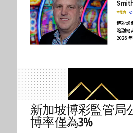
Smi
本思齊
博彩設備
略副總裁
2026 
新加坡博彩監管局公
博率僅為3%