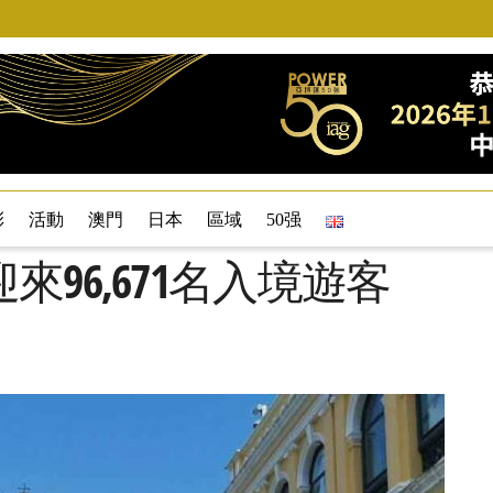
彩
活動
澳門
日本
區域
50强
96,671名入境遊客