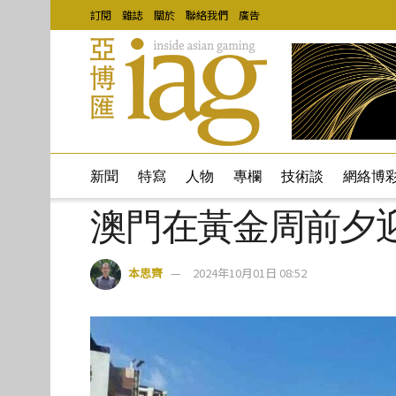
訂閱
雜誌
關於
聯絡我們
廣告
新聞
特寫
人物
專欄
技術談
網絡博
澳門在黃金周前夕迎來
本思齊
2024年10月01日 08:52