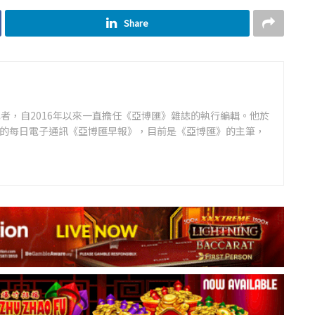
Share
者，自2016年以來一直擔任《亞博匯》雜誌的執行編輯。他於
領先的每日電子通訊《亞博匯早報》，目前是《亞博匯》的主筆，