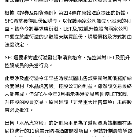
根據《證券及期貨條例》第214條在原訟法庭提出的訴訟，
SFC希望獲得股份回購令，以保護兩家公司獨立小股東的利
益。該命令將要求盧衍溢、LET及/或凱升控股向兩家公司
中獨立於盧衍溢的少數股東購買股份，購股價格及方式將由
法庭決定。
SFC還要求對盧衍溢發出取消資格令，指控其對LET及凱升
控股成員的失當行為。
此案涉及盧衍溢今年早些時候試圖出售該集團對其俄羅斯綜
合度假村「水晶虎宮殿」控股公司的利益。雖然該交易最終
未能完成，但SFC在今年2月指示香港交易所暫停LET和凱
升控股的股票交易，原因是該「非常重大出售事項」未經股
東必要批准。
出售「水晶虎宮殿」的計劃原本是為了幫助資助該集團在馬
尼拉進行的11億美元賭場酒店開發項目，但該計劃最終導致