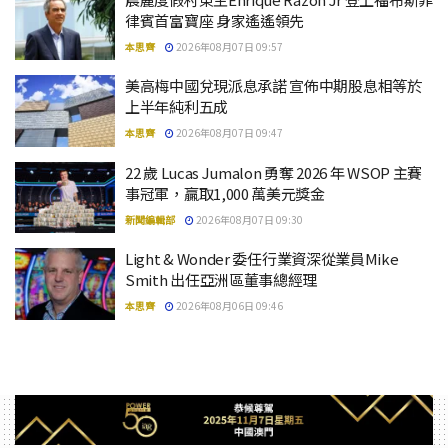
律賓首富寶座 身家遙遙領先
本思齊
2026年08月07日 09:57
美高梅中國兌現派息承諾 宣佈中期股息相等於
上半年純利五成
本思齊
2026年08月07日 09:47
22 歲 Lucas Jumalon 勇奪 2026 年 WSOP 主賽
事冠軍，贏取1,000 萬美元獎金
新聞編輯部
2026年08月07日 09:30
Light & Wonder 委任行業資深從業員Mike
Smith 出任亞洲區董事總經理
本思齊
2026年08月06日 09:46