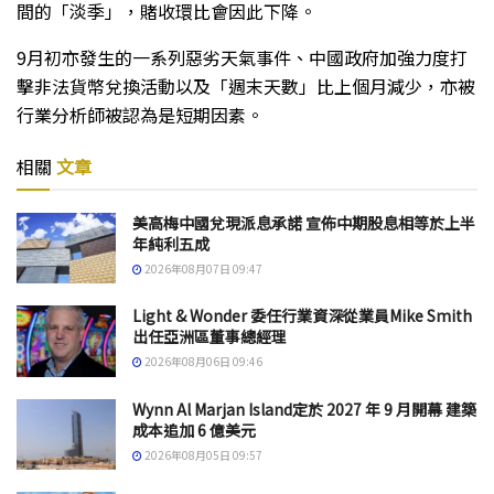
間的「淡季」，賭收環比會因此下降。
9月初亦發生的一系列惡劣天氣事件、中國政府加強力度打
擊非法貨幣兌換活動以及「週末天數」比上個月減少，亦被
行業分析師被認為是短期因素。
相關
文章
美高梅中國兌現派息承諾 宣佈中期股息相等於上半
年純利五成
2026年08月07日 09:47
Light & Wonder 委任行業資深從業員Mike Smith
出任亞洲區董事總經理
2026年08月06日 09:46
Wynn Al Marjan Island定於 2027 年 9 月開幕 建築
成本追加 6 億美元
2026年08月05日 09:57