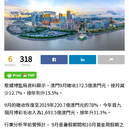
6
318
SHARES
VIEWS
根據博監局資料顯示，澳門9月賭收172.5億澳門元，按月減
少12.7%，按年則升15.5%。
9月的賭收恢復至2019年220.7億澳門元的78%，今年首九
個月博彩毛收入為1,693.5億澳門元，按年升31.3%。
行業分析早前曾預計， 9月是暑假期間和10月黃金周假期之