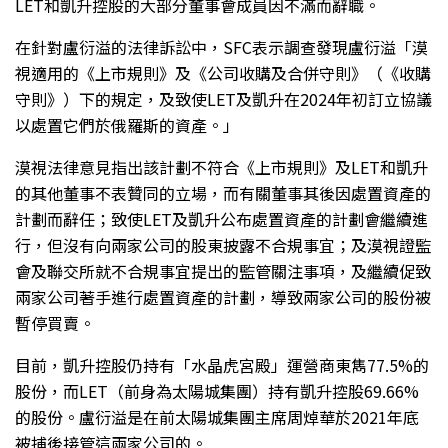
LET和凱升控股的大部分董事會成員因不滿而辭職。
在針對盧衍溢的法律訴訟中，SFC表示調查發現盧衍溢「漠
視適用的《上市規則》及《公司收購及合併守則》（《收購
守則》）下的規定，及致使LET及凱升在2024年初訂立協議
以處置它們於俄羅斯的資產。」
漠視法律意見指出該計劃不符合《上市規則》及LET和凱升
的其他董事不表贊同的立場，而有關董事其後因處置資產的
計劃而辭任；致使LET及凱升公布處置資產的計劃會繼續進
行，但沒有向兩家公司的股東披露不合規事宜；及漠視證監
會及聯交所就不合規事宜提出的監管關注事項，及繼續促致
兩家公司著手進行處置資產的計劃，導致兩家公司的股份被
暫停買賣。
目前，凱升控股仍持有「水晶虎宮殿」運營商東雋77.5%的
股份，而LET（前身為太陽城集團）持有凱升控股69.66%
的股份。盧衍溢是在前太陽城集團主席周焯華於2021年底
被捕後接管這兩家公司的。