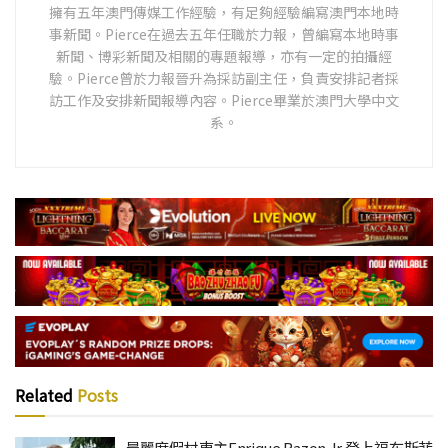
擁有五年澳門傳媒工作經驗，有足夠經驗編寫澳門本地時
事新聞。Pierce在過去五年任職於力報，曾編寫本地時事
新聞、博彩新聞及相關的專題報導，亦有一定的拍攝經
驗。Pierce曾於力報晉升為採訪副主任，負責安排記者採
訪工作及安排新聞報導內容。Pierce畢業於澳門大學中文
系。
Related
Posts
晨麗度假村東主Enrique Razon Jr 登上福布斯菲