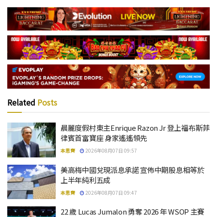
Related
Posts
晨麗度假村東主Enrique Razon Jr 登上福布斯菲
律賓首富寶座 身家遙遙領先
本思齊
2026年08月07日 09:57
美高梅中國兌現派息承諾 宣佈中期股息相等於
上半年純利五成
本思齊
2026年08月07日 09:47
22 歲 Lucas Jumalon 勇奪 2026 年 WSOP 主賽