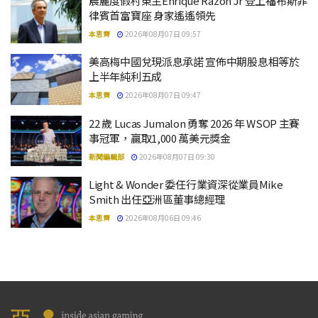
晨麗度假村東主Enrique Razon Jr 登上福布斯菲
律賓首富寶座 身家遙遙領先
本思齊
2026年08月07日 09:57
美高梅中國兌現派息承諾 宣佈中期股息相等於
上半年純利五成
本思齊
2026年08月07日 09:47
22 歲 Lucas Jumalon 勇奪 2026 年 WSOP 主賽
事冠軍，贏取1,000 萬美元獎金
新聞編輯部
2026年08月07日 09:30
Light & Wonder 委任行業資深從業員Mike
Smith 出任亞洲區董事總經理
本思齊
2026年08月06日 09:46