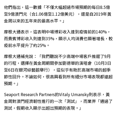
他們指出，這一數據「不僅大幅超過市場預期的每日8.5億
至9億澳門元（合1.06億至1.12億美元），還是自2019年黃
金周以來的五年來的最高水平。」
摩根大通表示，這表明中場博彩收入達到疫情前的140%，
而貴賓博彩收入則達到35%，顯示人均消費也顯著增長，較
疫前水平提升了約25%。
摩根大通補充說：「我們聽說不少高端中場客戶推遲了9月
的行程，選擇在黃金周期間參加劉德華的演唱會（10月3日
至6日在銀河綜藝館舉行），這似乎有助於高端市場的超季
節性回升。不論如何，很高興看到所有細分市場表現都遠超
預期。」
Seaport Research Partners的Vitaly Umansky則表示，黃
金周對澳門經濟韌性進行的一次「測試」，而業界「通過了
測試，假期收入顯示出超出預期的表現。」