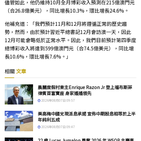
儘管如此，他仍維持10月全月博彩收入預測在215億澳門元
（合26.8億美元），同比增長10.3%，環比增長24.6%。
他補充道：「我們預計11月和12月將遵循正常的歷史趨
勢，然而，由於預計習近平總書記12月會訪澳一天，因此
12月可能會略低於正常水平。因此，我們目前預計第四季度
總博彩收入將達到599億澳門元（合74.5億美元），同比增
長10.6%，環比增長7.6%。」
相關
文章
晨麗度假村東主Enrique Razon Jr 登上福布斯菲
律賓首富寶座 身家遙遙領先
2026年08月07日 09:57
美高梅中國兌現派息承諾 宣佈中期股息相等於上半
年純利五成
2026年08月07日 09:47
22 歲 Lucas Jumalon 勇奪 2026 年 WSOP 主賽事