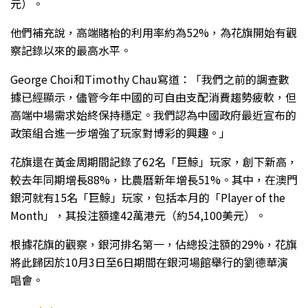
元）。
他們補充說，高端賭枱的利用率約為52%，為花旗開始有觀
察記錄以來的最高水平。
George Choi和Timothy Chau寫道：「我們之前的調查數
據已經顯示，儘管今年中國的可自由支配消費趨勢疲軟，但
高端中場需求始終保持穩定。我們認為中國政府最近宣布的
政策組合進一步增強了玩家對博彩的興趣。」
花旗還在黃金周期間記錄了62名「巨鯨」玩家，創下新高，
較去年同期增長88%，比農曆新年增長51%。其中，在澳門
銀河就有15名「巨鯨」玩家，包括本月的「Player of the
Month」，其投注額達42萬港元（約54,100美元）。
根據花旗的觀察，銀河排名第一，佔總投注額的29%，花旗
將此歸因於10月3日至6日期間在銀河場館舉行的劉德華演
唱會。