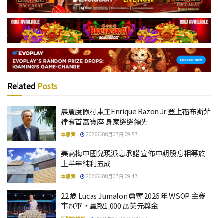
Related
Posts
晨麗度假村東主Enrique Razon Jr 登上福布斯菲
律賓首富寶座 身家遙遙領先
本思齊
2026年08月07日 09:57
美高梅中國兌現派息承諾 宣佈中期股息相等於
上半年純利五成
本思齊
2026年08月07日 09:47
22 歲 Lucas Jumalon 勇奪 2026 年 WSOP 主賽
事冠軍，贏取1,000 萬美元獎金