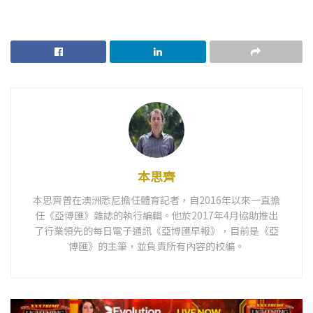
本思齊
本思齊曾在澳洲悉尼擔任體育記者，自2016年以來一直擔
任《亞博匯》雜誌的執行編輯。他於2017年4月協助推出
了行業領先的每日電子通訊《亞博匯早報》，目前是《亞
博匯》的主筆，並負責所有內容的校編。