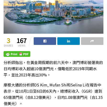
3
167
SHARES
VIEWS
分析師指出，在黃金周假期的前六天中，澳門博彩營運商的
日均博彩收入超過10億澳門元，僅略低於2019年同期水
平，並比2023年高出30%。
摩根大通的分析師DS Kim, Mufan Shi和Selina Li在報告中
表示，從10月1日至6日的6天內，總博彩收入（GGR）達到
65億澳門元（合8.12億美元），日均1.08億澳門元（合1.35
億美元）。