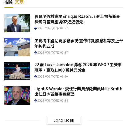
相關
文章
晨麗度假村東主Enrique Razon Jr 登上福布斯菲
律賓首富寶座 身家遙遙領先
2026年08月07日 09:57
美高梅中國兌現派息承諾 宣佈中期股息相等於上半
年純利五成
2026年08月07日 09:47
22 歲 Lucas Jumalon 勇奪 2026 年 WSOP 主賽事
冠軍，贏取1,000 萬美元獎金
2026年08月07日 09:30
Light & Wonder 委任行業資深從業員Mike Smith
出任亞洲區董事總經理
2026年08月06日 09:46
LOAD MORE