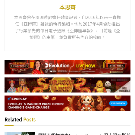
本思齊
本思齊曾在澳洲悉尼擔任體育記者，自2016年以來一直擔
任《亞博匯》雜誌的執行編輯。他於2017年4月協助推出
了行業領先的每日電子通訊《亞博匯早報》，目前是《亞
博匯》的主筆，並負責所有內容的校編。
Related
Posts