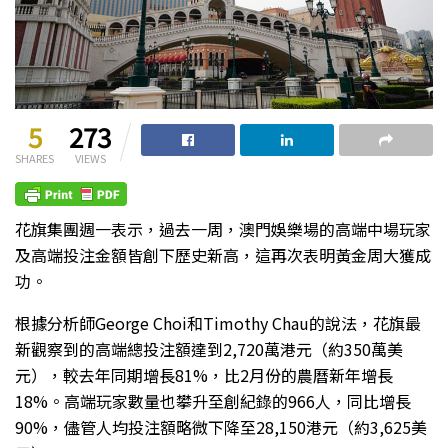
5
273
SHARES
VIEWS
花旗集團週一表示，過去一周，澳門娛樂場的高端中場玩家
及高端投注金額皆創下歷史新高，這再次表明黃金周大獲成
功。
根據分析師George Choi和Timothy Chau的說法，花旗最
新觀察到的高端總投注額達到2,720萬港元（約350萬美
元），較去年同期增長81%，比2月份的農曆新年增長
18%。高端玩家數量也攀升至創紀錄的966人，同比增長
90%，儘管人均投注額略微下降至28,150港元（約3,625美